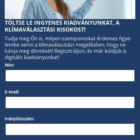
TÖLTSE LE INGYENES KIADVÁNYUNKAT, A
KLÍMAVÁLASZTÁSI KISOKOST!
Tudja meg Ön is, milyen szem­pon­tokat érdemes figye­
lembe venni a klíma­választást mege­lőzően, hogy ne
bánja meg dön­tését! Regisztráljon, és már küldjük is
digitális kiad­ványunkat!
Név:
E-mail:
Irányítószám: