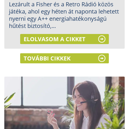
Lezárult a Fisher és a Retro Rádió közös
játéka, ahol egy héten át naponta lehetett
nyerni egy A++ energiahatékonyságú
hűtést biztosító,...
ELOLVASOM A CIKKET
TOVÁBBI CIKKEK