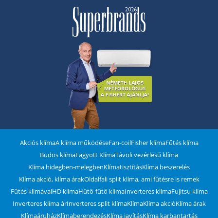
Akciós klíma
A klíma működése
Fan-coil
Fisher klíma
Fűtés klíma
Büdös klíma
Fagyott Klíma
Távoli vezérlésű klíma
Klíma hidegben-melegben
Klímatisztítás
Klíma beszerelés
Klíma akció, klíma árak
Oldalfali split klíma, ami fűtésre is remek
Fűtés klímával
HD klíma
Hűtő-fűtő klíma
Inverteres klíma
Fujitsu klíma
Inverteres klíma ár
Inverteres split klíma
Klíma
Klíma akció
Klíma árak
Klímaáruház
Klímaberendezés
Klíma javítás
Klíma karbantartás