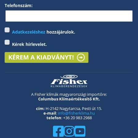
Telefonszám:
Adatkezeléshez
hozzájárulok.
Kérek hírlevelet.
KÉREM A KIADVÁNYT!
A Fisher klímák magyarországi importőre:
Columbus Klímaértékesítő Kft.
cím:
H-2142 Nagytarcsa, Pesti út 15.
e-mail
:
info@fisherklima.hu
telefon
: +36 20 983 2988