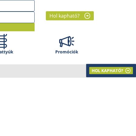
Hol kapható?
attyúk
Promóciók
HOL KAPHATÓ?