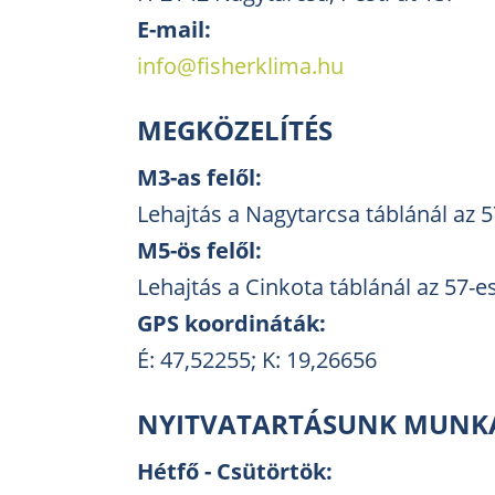
E-mail:
info@fisherklima.hu
MEGKÖZELÍTÉS
M3-as felől:
Lehajtás a Nagytarcsa táblánál az 
M5-ös felől:
Lehajtás a Cinkota táblánál az 57-
GPS koordináták:
É: 47,52255; K: 19,26656
NYITVATARTÁSUNK MUNK
Hétfő - Csütörtök: