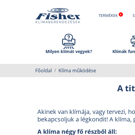
TERMÉKEK
S
Milyen klímát vegyek?
Klímák fun
Főoldal
Klíma működése
A ti
Akinek van klímája, vagy tervezi, h
bekapcsoljuk a légkondit! A klíma, 
A klíma négy fő részből áll: