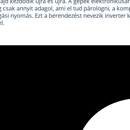
jd kezdődik újra és újra. A gépek elektronikusan 
 csak annyit adagol, ami el tud párologni, a kom
gási nyomás. Ezt a berendezést nevezik inverter 
l.