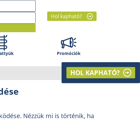
Hol kapható?
attyúk
Promóciók
HOL KAPHATÓ?
ödése
űködése. Nézzük mi is történik, ha