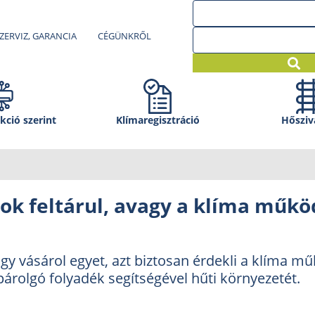
ZERVIZ, GARANCIA
CÉGÜNKRŐL
kció szerint
Klíma­regisztráció
Hősziv
tok feltárul, avagy a klíma műk
ogy vásárol egyet, azt biztosan érdekli a klíma m
párolgó folyadék segítségével hűti környezetét.