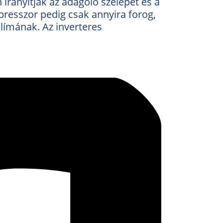
irányítják az adagoló szelepet és a
presszor pedig csak annyira forog,
klímának. Az inverteres