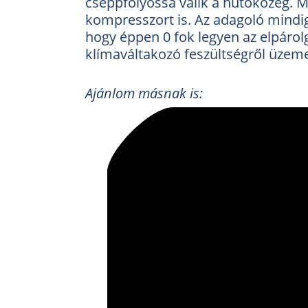
cseppfolyóssá válik a hűtőközeg. Ma
kompresszort is. Az adagoló mindig
hogy éppen 0 fok legyen az elpárol
klímaváltakozó feszültségről üzeme
Ajánlom másnak is: