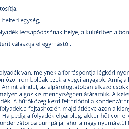
tosítja.
a beltéri egység,
folyadék lecsapódásának helye, a kültériben a bor
térit választja el egymástól.
olyadék van, melynek a forráspontja légköri nyo
yon ózonrombolóak ezek a vegyi anyagok. Amíg a 
Amint elindul, az elpárologtatóban elkezd csök
 melyen a gőz kis mennyiségben átáramlik. A kel
lyadék. A hűtőközeg kezd feltorlódni a kondenzá
 folyadék,a fojtáshoz ér, majd átlépve azon a kis
 Ha pedig a folyadék elpárolog, akkor hőt von el 
 kondenzátorba pumpálja, ahol a nagy nyomástól 