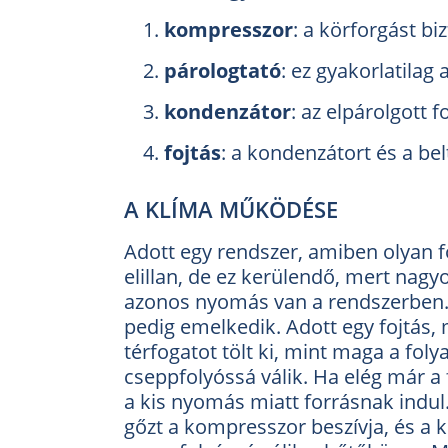
kompresszor
: a körforgást biz
párologtató
: ez gyakorlatilag 
kondenzátor
: az elpárolgott 
fojtás
: a kondenzátort és a bel
A KLÍMA MŰKÖDÉSE
Adott egy rendszer, amiben olyan f
elillan, de ez kerülendő, mert nag
azonos nyomás van a rendszerben. 
pedig emelkedik. Adott egy fojtás,
térfogatot tölt ki, mint maga a fo
cseppfolyóssá válik. Ha elég már a
a kis nyomás miatt forrásnak indul.
gőzt a kompresszor beszívja, és a