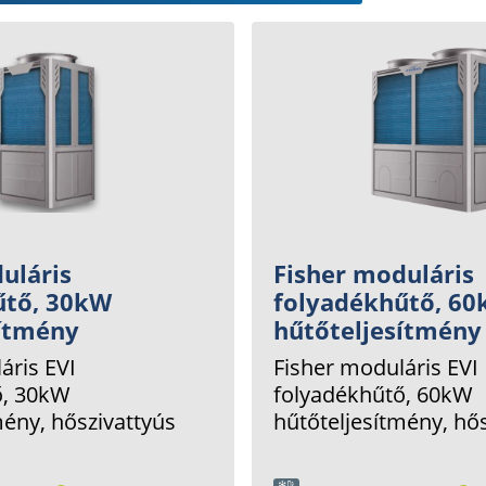
uláris
Fisher moduláris
űtő, 30kW
folyadékhűtő, 6
sítmény
hűtőteljesítmény
áris EVI
Fisher moduláris EVI
ő, 30kW
folyadékhűtő, 60kW
mény, hőszivattyús
hűtőteljesítmény, hő