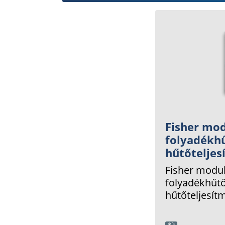
Fisher mod
folyadékh
hűtőtelje
Fisher modul
folyadékhűt
hűtőteljesít