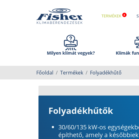
TERMÉKEK
S
Milyen klímát vegyek?
Klímák fun
Főoldal
Termékek
Folyadékhűtő
Folyadékhűtők
30/60/135 kW-os egységekbő
építhető, amely a későbbiek