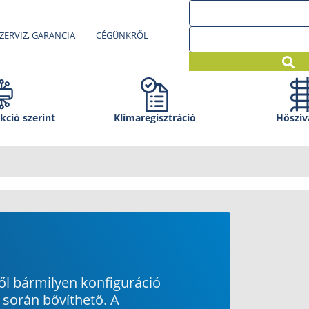
ZERVIZ, GARANCIA
CÉGÜNKRŐL
kció szerint
Klíma­regisztráció
Hősziv
l bármilyen konfiguráció
 során bővíthető. A