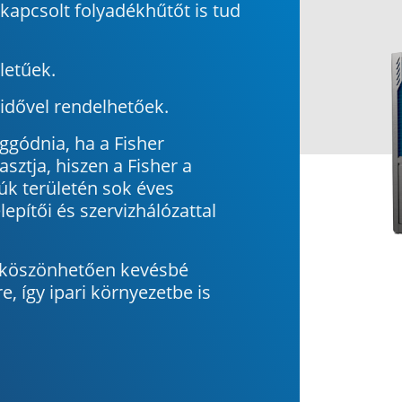
kapcsolt folyadékhűtőt is tud
letűek.
ridővel rendelhetőek.
ggódnia, ha a Fisher
sztja, hiszen a Fisher a
úk területén sok éves
lepítői és szervizhálózattal
 köszönhetően kevésbé
, így ipari környezetbe is