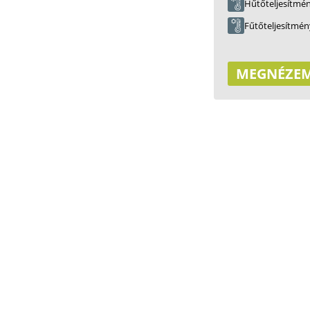
Hűtőteljesítmé
Fűtőteljesítmén
MEGNÉZE