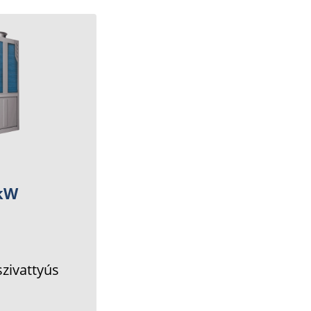
0kW
szivattyús