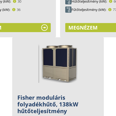
ny (kW)
Hűtőteljesítmény (kW)
30
6
y (kW)
Fűtőteljesítmény (kW)
36
7
M
MEGNÉZEM
Fisher moduláris
folyadékhűtő, 138kW
hűtőteljesítmény