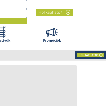
Hol kapható?
attyúk
Promóciók
HOL KAPHATÓ?