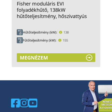
Fisher moduláris EVI
folyadékhűtő, 138kW
hűtőteljesítmény, hőszivattyús
Hűtőteljesítmény (kW)
138
Fűtőteljesítmény (kW)
155
MEGNÉZEM