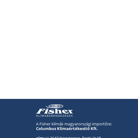
A Fisher klímák magyarországi importőre:
Columbus Klímaértékesítő Kft.
cím:
H-2142 Nagytarcsa, Pesti út 15.