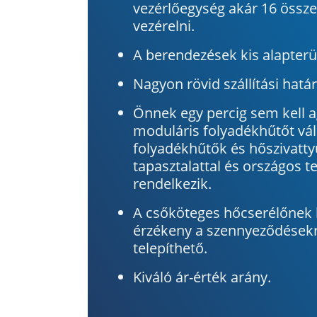
vezérlőegység akár 16 össze
vezérelni.
A berendezések kis alapterü
Nagyon rövid szállítási hatá
Önnek egy percig sem kell a
moduláris folyadékhűtőt vála
folyadékhűtők és hőszivatty
tapasztalattal és országos te
rendelkezik.
A csőköteges hőcserélőnek
érzékeny a szennyeződésekre
telepíthető.
Kiváló ár-érték arány.