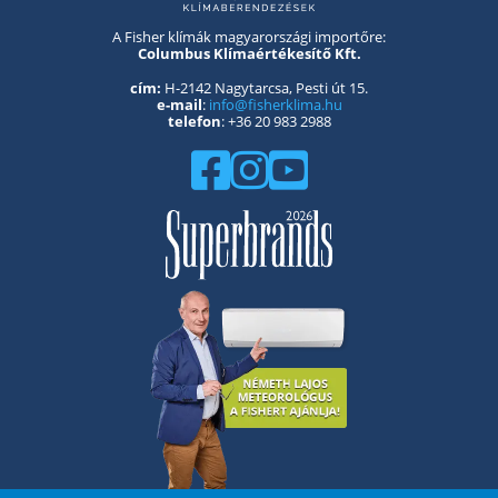
A Fisher klímák magyarországi importőre:
Columbus Klímaértékesítő Kft.
cím:
H-2142 Nagytarcsa, Pesti út 15.
e-mail
:
info@fisherklima.hu
telefon
: +36 20 983 2988