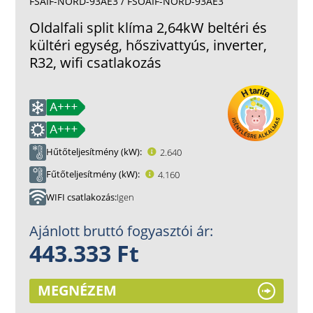
FSAIF-NORD-93AE3 / FSOAIF-NORD-93AE3
Oldalfali split klíma 2,64kW beltéri és
kültéri egység, hőszivattyús, inverter,
R32, wifi csatlakozás
Hűtőteljesítmény (kW)
2.640
Fűtőteljesítmény (kW)
4.160
WIFI csatlakozás
Igen
Ajánlott bruttó fogyasztói ár:
443.333 Ft
MEGNÉZEM