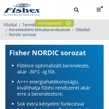
Hol kapható?
Főoldal
Termékek
Kereskedelmi klímaberendezések
Oldalfali
Nordic sorozat
Fisher NORDIC sorozat
Fűtésre optimalizált berendezés,
akár -30°C -ig fűt.
A+++ energiahatékonyságú,
kiválthatja fűtési rendszerét akár
erre a berendezésre.
Sok extra kényelmi funkcióval