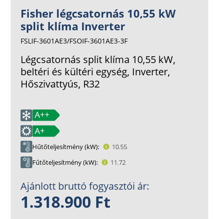
Fisher légcsatornás 10,55 kW
split klíma Inverter
FSLIF-3601AE3/FSOIF-3601AE3-3F
Légcsatornás split klíma 10,55 kW,
beltéri és kültéri egység, Inverter,
Hőszivattyús, R32
Hűtőteljesítmény (kW)
10.55
Fűtőteljesítmény (kW)
11.72
Ajánlott bruttó fogyasztói ár:
1.318.900 Ft