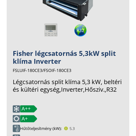
Fisher légcsatornás 5,3kW split
klíma Inverter
FSLUIF-180CE3/FSOIF-180CE3
Légcsatornás split klíma 5,3 kW, beltéri
és kültéri egység,Inverter,Hősziv.,R32
Hűtőteljesítmény (kW)
5.3