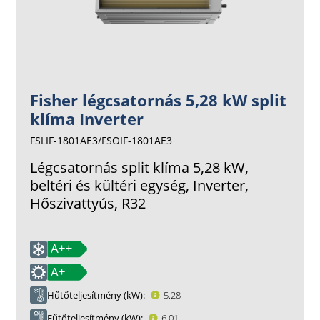
Fisher légcsatornás 5,28 kW split
klíma Inverter
FSLIF-1801AE3/FSOIF-1801AE3
Légcsatornás split klíma 5,28 kW,
beltéri és kültéri egység, Inverter,
Hőszivattyús, R32
Hűtőteljesítmény (kW)
5.28
Fűtőteljesítmény (kW)
6.01