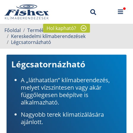
Hol kapható?
Főoldal
Termékek
Kereskedelmi klímaberendezések
Légcsatornázható
Légcsatornázható
A „láthatatlan” klímaberendezés,
melyet vízszintesen vagy akár
függőlegesen beépítve is
alkalmazható.
Nagyobb terek klimatizálására
ajánlott.