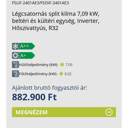
FSLIF-2401AE3/FSOIF-2401AE3
Légcsatornás split klíma 7,09 kW,
beltéri és kültéri egység, Inverter,
Hőszivattyús, R32
Hűtőteljesítmény (kW)
7.09
Fűtőteljesítmény (kW)
8.02
Ajánlott bruttó fogyasztói ár:
882.900 Ft
MEGNÉZEM