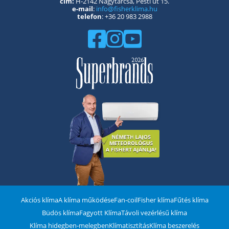
cím:
H-2142 Nagytarcsa, Pesti út 15.
e-mail
:
info@fisherklima.hu
telefon
: +36 20 983 2988
Akciós klíma
A klíma működése
Fan-coil
Fisher klíma
Fűtés klíma
Büdös klíma
Fagyott Klíma
Távoli vezérlésű klíma
Klíma hidegben-melegben
Klímatisztítás
Klíma beszerelés