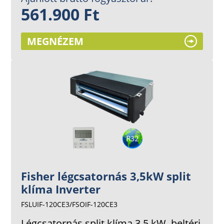
561.900 Ft
MEGNÉZEM
Fisher légcsatornás 3,5kW split
klíma Inverter
FSLUIF-120CE3/FSOIF-120CE3
Légcsatornás split klíma 3,5 kW, beltéri