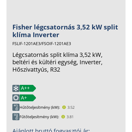
Fisher légcsatornás 3,52 kW split
klíma Inverter
FSLIF-1201AE3/FSOIF-1201AE3
Légcsatornás split klíma 3,52 kW,
beltéri és kültéri egység, Inverter,
Hőszivattyús, R32
Hűtőteljesítmény (kW)
3.52
Fűtőteljesítmény (kW)
3.81
Ajánlott bruttó fogyasztói ár: