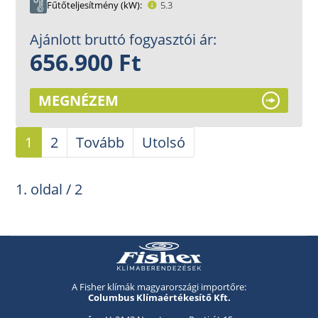
Fűtőteljesítmény (kW)
5.3
Ajánlott bruttó fogyasztói ár:
656.900 Ft
MEGNÉZEM
1
2
Tovább
Utolsó
1. oldal / 2
A Fisher klímák magyarországi importőre:
Columbus Klímaértékesítő Kft.