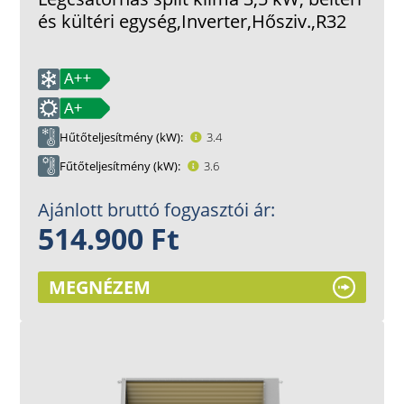
és kültéri egység,Inverter,Hősziv.,R32
Hűtőteljesítmény (kW)
3.4
Fűtőteljesítmény (kW)
3.6
Ajánlott bruttó fogyasztói ár:
514.900 Ft
MEGNÉZEM