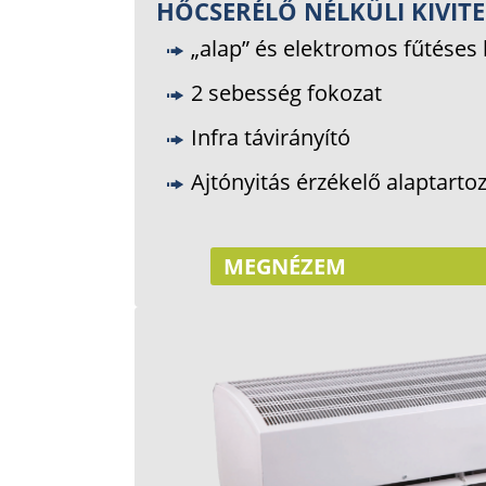
HŐCSERÉLŐ NÉLKÜLI KIVITE
„alap” és elektromos fűtéses k
2 sebesség fokozat
Infra távirányító
Ajtónyitás érzékelő alaptarto
MEGNÉZEM