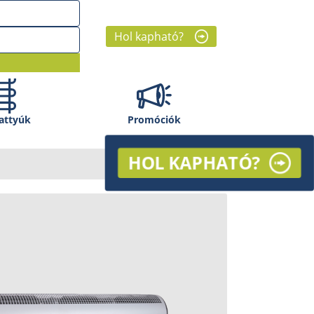
Hol kapható?
attyúk
Promóciók
HOL KAPHATÓ?