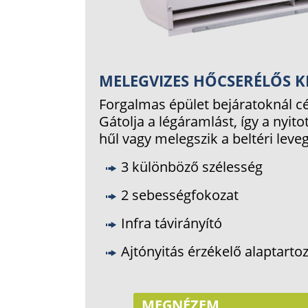
MELEGVIZES HŐCSERÉLŐS KI
Forgalmas épület bejáratoknál cé
Gátolja a légáramlást, így a nyito
hűl vagy melegszik a beltéri leve
3 különböző szélesség
2 sebességfokozat
Infra távirányító
Ajtónyitás érzékelő alaptarto
MEGNÉZEM