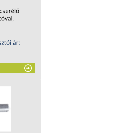
cserélő
tóval,
ztói ár: