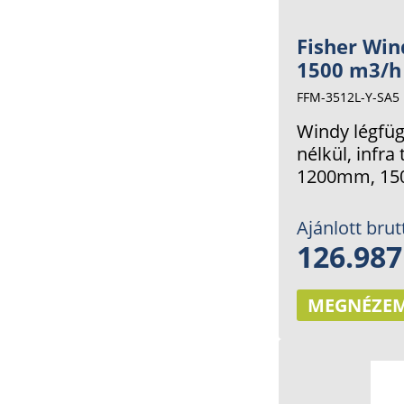
Fisher Win
1500 m3/h
FFM-3512L-Y-SA5
Windy légfü
nélkül, infra 
1200mm, 15
Ajánlott brut
126.987
MEGNÉZE