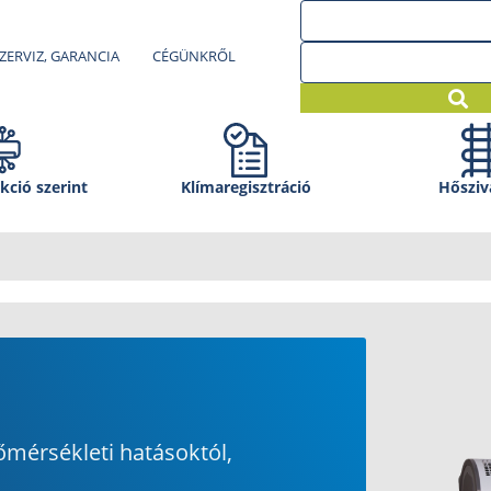
ZERVIZ, GARANCIA
CÉGÜNKRŐL
kció szerint
Klíma­regisztráció
Hősziv
őmérsékleti hatásoktól,