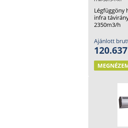
Légfüggöny h
infra távirá
2350m3/h
Ajánlott brut
120.637
MEGNÉZE