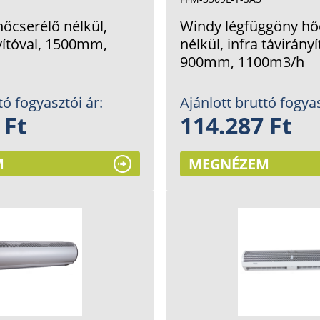
őcserélő nélkül,
Windy légfüggöny hő
nyítóval, 1500mm,
nélkül, infra távirányí
900mm, 1100m3/h
tó fogyasztói ár:
Ajánlott bruttó fogyas
 Ft
114.287 Ft
M
MEGNÉZEM