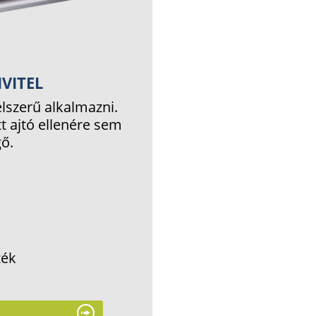
VITEL
lszerű alkalmazni.
tt ajtó ellenére sem
gő.
zék