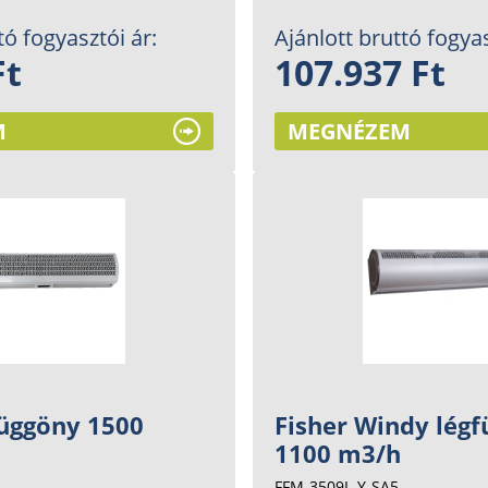
tó fogyasztói ár:
Ajánlott bruttó fogyas
Ft
107.937 Ft
M
MEGNÉZEM
függöny 1500
Fisher Windy lég
1100 m3/h
FFM-3509L-Y-SA5