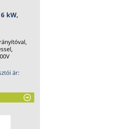
 6 kW,
rányítóval,
ssel,
400V
ztói ár: