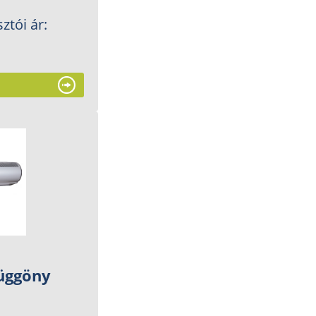
ztói ár:
függöny