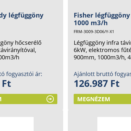
dy légfüggöny
Fisher légfüggöny
1000 m3/h
FRM-3009-3D06/Y-X1
ggöny hőcserélő
Légfüggöny infra távi
távirányítóval,
6kW, elektromos fűté
00m3/h
900mm, 1000m3/h, 
tó fogyasztói ár:
Ajánlott bruttó fogyas
 Ft
126.987 Ft
M
MEGNÉZEM