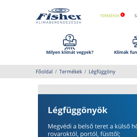
TERMÉKEK
S
Milyen klímát vegyek?
Klímák fun
Főoldal
Termékek
Légfüggöny
Légfüggönyök
Megvédi a belső teret a külső h
rovaroktól, portól, füsttől;