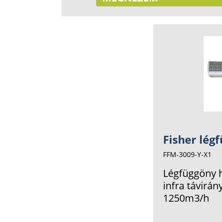
Fisher lég
FFM-3009-Y-X1
Légfüggöny h
infra távirá
1250m3/h