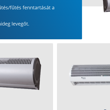
űtés/fűtés fenntartását a
hideg levegőt.