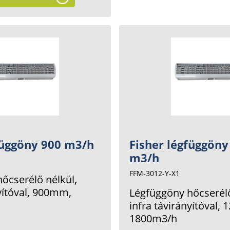
függöny 900 m3/h
Fisher légfüggöny
m3/h
FFM-3012-Y-X1
őcserélő nélkül,
nyítóval, 900mm,
Légfüggöny hőcserélő
infra távirányítóval,
1800m3/h