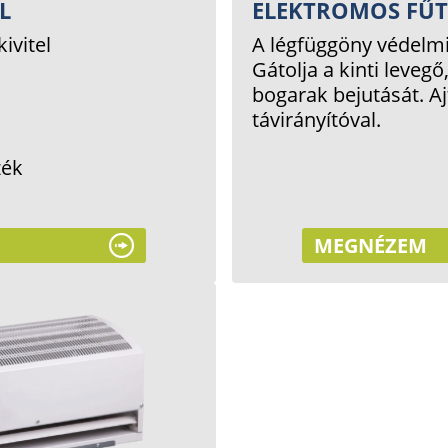
L
ELEKTROMOS FŰTÉ
ivitel
A légfüggöny védelmi 
Gátolja a kinti levegő
bogarak bejutását. Aj
távirányítóval.
zék
MEGNÉZEM