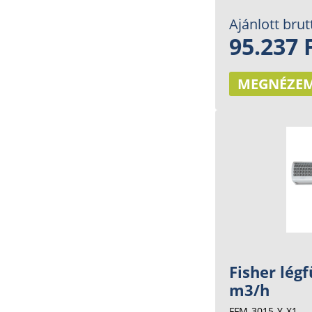
Ajánlott brut
95.237 
MEGNÉZE
Fisher lég
m3/h
FFM-3015-Y-X1