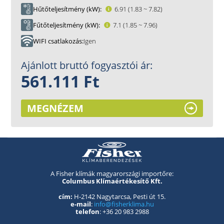
Hűtőteljesítmény (kW)
6.91 (1.83 ~ 7.82)
Fűtőteljesítmény (kW)
7.1 (1.85 ~ 7.96)
WIFI csatlakozás
Igen
Ajánlott bruttó fogyasztói ár:
561.111 Ft
MEGNÉZEM
A Fisher klímák magyarországi importőre:
Columbus Klímaértékesítő Kft.
cím:
H-2142 Nagytarcsa, Pesti út 15.
e-mail
:
info@fisherklima.hu
telefon
: +36 20 983 2988