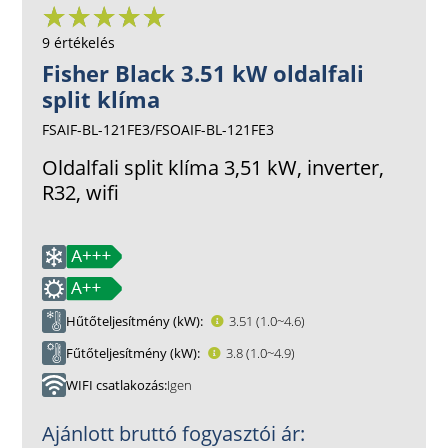
9 értékelés
Fisher Black 3.51 kW oldalfali
split klíma
FSAIF-BL-121FE3/FSOAIF-BL-121FE3
Oldalfali split klíma 3,51 kW, inverter,
R32, wifi
Hűtőteljesítmény (kW)
3.51 (1.0~4.6)
Fűtőteljesítmény (kW)
3.8 (1.0~4.9)
WIFI csatlakozás
Igen
Ajánlott bruttó fogyasztói ár: