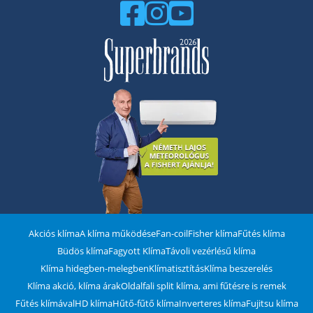
Akciós klíma
A klíma működése
Fan-coil
Fisher klíma
Fűtés klíma
Büdös klíma
Fagyott Klíma
Távoli vezérlésű klíma
Klíma hidegben-melegben
Klímatisztítás
Klíma beszerelés
Klíma akció, klíma árak
Oldalfali split klíma, ami fűtésre is remek
Fűtés klímával
HD klíma
Hűtő-fűtő klíma
Inverteres klíma
Fujitsu klíma