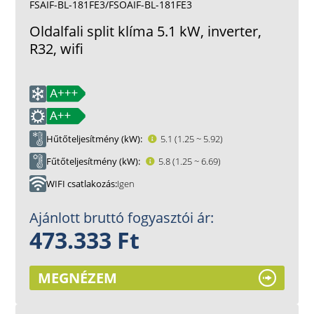
FSAIF-BL-181FE3/FSOAIF-BL-181FE3
Oldalfali split klíma 5.1 kW, inverter,
R32, wifi
Hűtőteljesítmény (kW)
5.1 (1.25 ~ 5.92)
Fűtőteljesítmény (kW)
5.8 (1.25 ~ 6.69)
WIFI csatlakozás
Igen
Ajánlott bruttó fogyasztói ár:
473.333 Ft
MEGNÉZEM