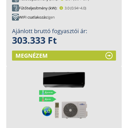
Fűtőteljesítmény (kW)
3.0 (0.94~4.0)
WIFI csatlakozás
Igen
Ajánlott bruttó fogyasztói ár:
303.333 Ft
MEGNÉZEM