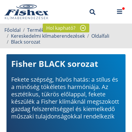
Hol kapható?
Főoldal
Termékek
Kereskedelmi klímaberendezések
Oldalfali
Black sorozat
Fisher BLACK sorozat
Fekete szépség, hűvös hatás: a stílus és
a minőség tökéletes harmóniája. Az
esztétikus, tükrös előlappal, fekete
készülék a Fisher klímáknál megszokott
gazdag felszereltséggel és kiemelkedő
műszaki tulajdonságokkal rendelkezik