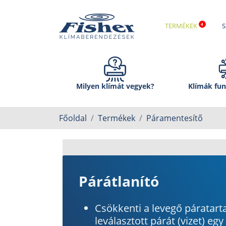
TERMÉKEK
S
Milyen klímát vegyek?
Klímák fun
Főoldal
Termékek
Páramentesítő
Párátlanító
Csökkenti a levegő páratart
leválasztott párát (vizet) egy