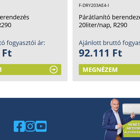
F-DRY203AE4-I
berendezés
Párátlanító berendez
R290
20liter/nap, R290
tó fogyasztói ár:
Ajánlott bruttó fogyas
 Ft
92.111 Ft
M
MEGNÉZEM