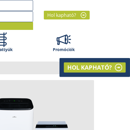
Hol kapható?
attyúk
Promóciók
HOL KAPHATÓ?