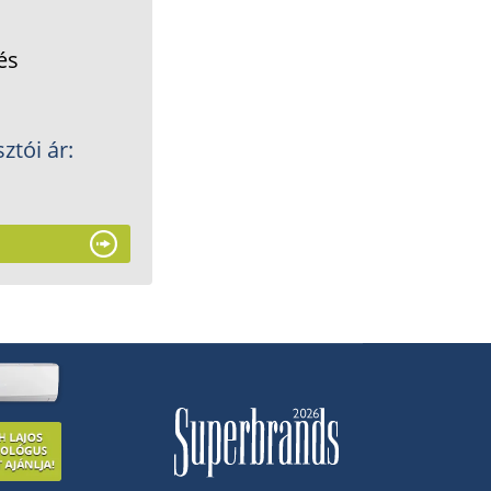
és
ztói ár: