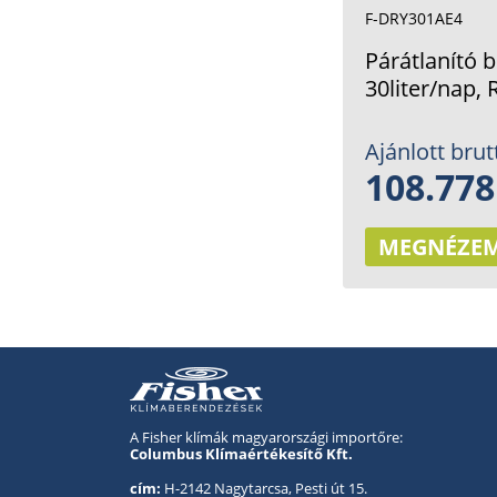
F-DRY301AE4
Párátlanító 
30liter/nap, 
Ajánlott brut
108.778
MEGNÉZE
A Fisher klímák magyarországi importőre:
Columbus Klímaértékesítő Kft.
cím:
H-2142 Nagytarcsa, Pesti út 15.