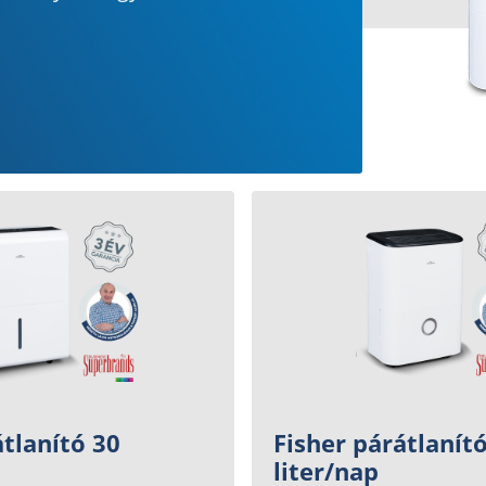
átlanító 30
Fisher párátlanít
liter/nap