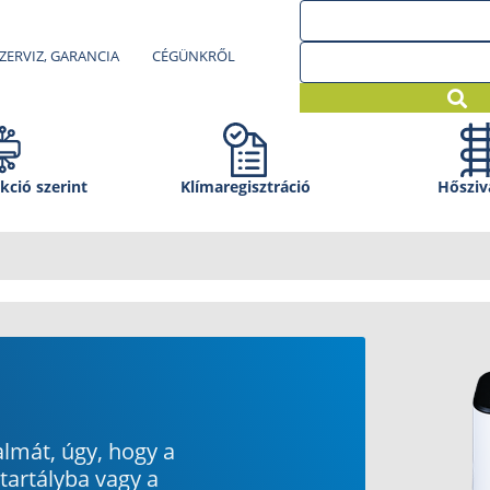
ZERVIZ, GARANCIA
CÉGÜNKRŐL
kció szerint
Klíma­regisztráció
Hősziv
almát, úgy, hogy a
 tartályba vagy a