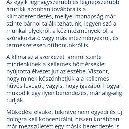
Az egyik legnagyszerűbb és legnépszerűbb
árucikk azonban továbbra is a
klímaberendezés, mellyel manapság már
szinte bárhol találkozhatunk, legyen szó a
munkahelyekről, a közintézményekről, a
szórakoztató vagy más intézményekről, és
természetesen otthonunkról is.
A klíma az a szerkezet amiről szinte
mindenkinek a kellemes hőmérséklet
nyújtotta élvezet jut az eszébe. Viszont,
hogy minek köszönhetjük a a kellemes
hűvös levegőt, vagyis, hogy igazából hogyan
működik egy ilyen berendezés, már alig-alig
tudják.
Működési elvüket tekintve nem egyedi és új
dologra kell koncentrálni, hiszen korábban
már megszületett egy másik berendezés is