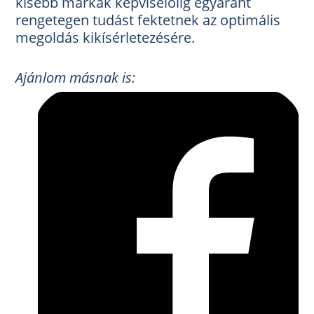
kisebb márkák képviselőiig egyaránt
rengetegen tudást fektetnek az optimális
megoldás kikísérletezésére.
Ajánlom másnak is: