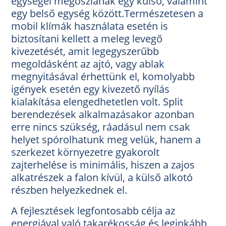
egységei megoszlanak egy külső, valamint
egy belső egység között.Természetesen a
mobil klímák használata esetén is
biztosítani kellett a meleg levegő
kivezetését, amit legegyszerűbb
megoldásként az ajtó, vagy ablak
megnyitásával érhettünk el, komolyabb
igények esetén egy kivezető nyílás
kialakítása elengedhetetlen volt. Split
berendezések alkalmazásakor azonban
erre nincs szükség, ráadásul nem csak
helyet spórolhatunk meg velük, hanem a
szerkezet környezetre gyakorolt
zajterhelése is minimális, hiszen a zajos
alkatrészek a falon kívül, a külső alkotó
részben helyezkednek el.
A fejlesztések legfontosabb célja az
energiával való takarékosság és leginkább