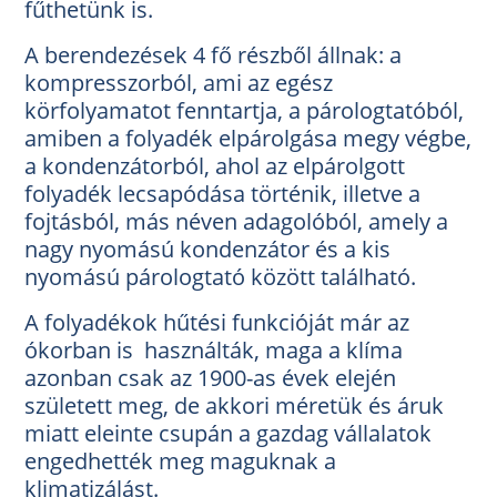
fűthetünk is.
A berendezések 4 fő részből állnak: a
kompresszorból, ami az egész
körfolyamatot fenntartja, a párologtatóból,
amiben a folyadék elpárolgása megy végbe,
a kondenzátorból, ahol az elpárolgott
folyadék lecsapódása történik, illetve a
fojtásból, más néven adagolóból, amely a
nagy nyomású kondenzátor és a kis
nyomású párologtató között található.
A folyadékok hűtési funkcióját már az
ókorban is használták, maga a klíma
azonban csak az 1900-as évek elején
született meg, de akkori méretük és áruk
miatt eleinte csupán a gazdag vállalatok
engedhették meg maguknak a
klimatizálást.