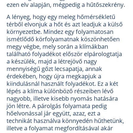
ezen elv alapján, mégpedig a hűtőszekrény.
A lényeg, hogy egy meleg hőmérsékletű
térből elvonjuk a hőt és azt leadjuk a külső
környezetbe. Mindez egy folyamatosan
ismétlődő körfolyamatnak köszönhetően
megy végbe, mely során a klímákban
található folyadékot először elpárologtatja
a készülék, majd a létrejövő nagy
mennyiségű gőzt lecsapatja, annak
érdekében, hogy újra megkapjuk a
kiindulásnál használt folyadékot. Ez a két
lépés a klíma különböző részeiben lévő
nagyobb, illetve kisebb nyomás hatására
jön létre. A párolgás folyamata pedig
hőelvonással jár együtt, azaz, ezt a
technikát használva könnyedén hűthetünk,
illetve a folyamat megfordításával akár