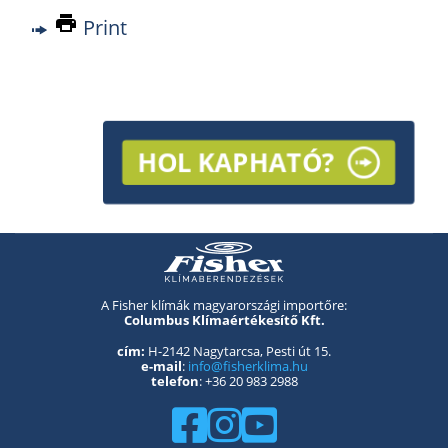
Print
HOL KAPHATÓ?
A Fisher klímák magyarországi importőre:
Columbus Klímaértékesítő Kft.
cím:
H-2142 Nagytarcsa, Pesti út 15.
e-mail
:
info@fisherklima.hu
telefon
: +36 20 983 2988