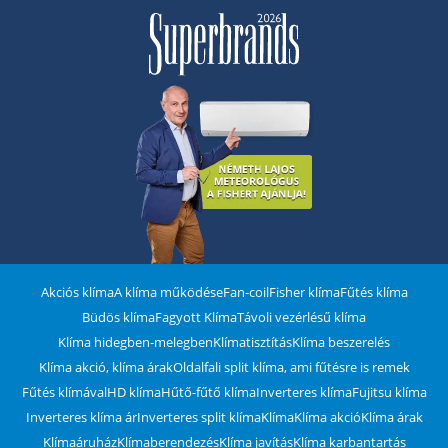
Akciós klíma
A klíma működése
Fan-coil
Fisher klíma
Fűtés klíma
Büdös klíma
Fagyott Klíma
Távoli vezérlésű klíma
Klíma hidegben-melegben
Klímatisztítás
Klíma beszerelés
Klíma akció, klíma árak
Oldalfali split klíma, ami fűtésre is remek
Fűtés klímával
HD klíma
Hűtő-fűtő klíma
Inverteres klíma
Fujitsu klíma
Inverteres klíma ár
Inverteres split klíma
Klíma
Klíma akció
Klíma árak
Klímaáruház
Klímaberendezés
Klíma javítás
Klíma karbantartás