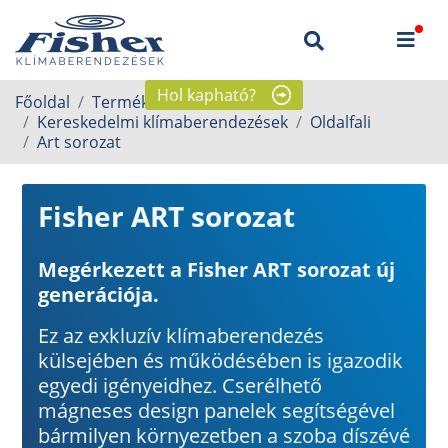
Hol kapható?
Főoldal
Termékek
Kereskedelmi klímaberendezések
Oldalfali
Art sorozat
Fisher ART sorozat
Megérkezett a Fisher ART sorozat új
generációja.
Ez az exkluzív klímaberendezés
külsejében és működésében is igazodik
egyedi igényeidhez. Cserélhető
mágneses design panelek segítségével
bármilyen környezetben a szoba díszévé