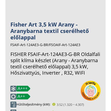
Fisher Art 3,5 kW Arany -
Aranybarna textil cserélhető
előlappal
FSAIF-Art-124AE3-G-BR/FSOAIF-Art-124AE3
FISHER FSAIF-Art-124AE3-G-BR Oldalfali
split klíma készlet (Arany - Aranybarna
textil cserélhető előlappal) 3,5 kW,
Hőszivattyús, Inverter , R32, WIFI
Hűtőteljesítmény (kW)
3.52 (1.320 ~ 4.307)