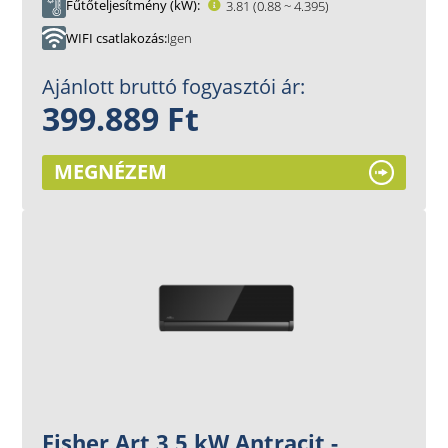
Fűtőteljesítmény (kW)
3.81 (0.88 ~ 4.395)
WIFI csatlakozás
Igen
Ajánlott bruttó fogyasztói ár:
399.889 Ft
MEGNÉZEM
Fisher Art 3,5 kW Antracit -