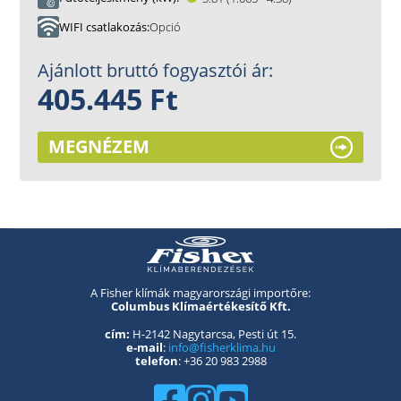
WIFI csatlakozás
Opció
Ajánlott bruttó fogyasztói ár:
405.445 Ft
MEGNÉZEM
A Fisher klímák magyarországi importőre:
Columbus Klímaértékesítő Kft.
cím:
H-2142 Nagytarcsa, Pesti út 15.
e-mail
:
info@fisherklima.hu
telefon
: +36 20 983 2988