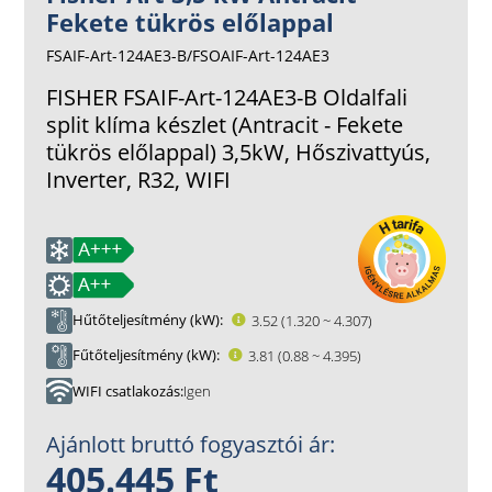
Fekete tükrös előlappal
FSAIF-Art-124AE3-B/FSOAIF-Art-124AE3
FISHER FSAIF-Art-124AE3-B Oldalfali
split klíma készlet (Antracit - Fekete
tükrös előlappal) 3,5kW, Hőszivattyús,
Inverter, R32, WIFI
Hűtőteljesítmény (kW)
3.52 (1.320 ~ 4.307)
Fűtőteljesítmény (kW)
3.81 (0.88 ~ 4.395)
WIFI csatlakozás
Igen
Ajánlott bruttó fogyasztói ár:
405.445 Ft