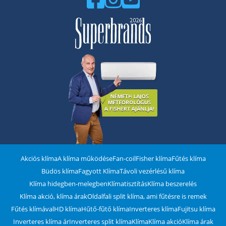
Akciós klíma
A klíma működése
Fan-coil
Fisher klíma
Fűtés klíma
Büdös klíma
Fagyott Klíma
Távoli vezérlésű klíma
Klíma hidegben-melegben
Klímatisztítás
Klíma beszerelés
Klíma akció, klíma árak
Oldalfali split klíma, ami fűtésre is remek
Fűtés klímával
HD klíma
Hűtő-fűtő klíma
Inverteres klíma
Fujitsu klíma
Inverteres klíma ár
Inverteres split klíma
Klíma
Klíma akció
Klíma árak