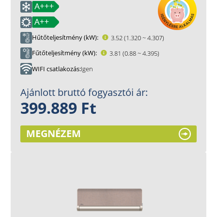
Hűtőteljesítmény (kW)
3.52 (1.320 ~ 4.307)
Fűtőteljesítmény (kW)
3.81 (0.88 ~ 4.395)
WIFI csatlakozás
Igen
Ajánlott bruttó fogyasztói ár:
399.889 Ft
MEGNÉZEM