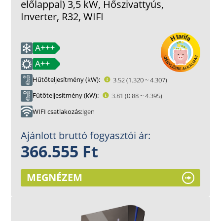
előlappal) 3,5 kW, Hőszivattyús,
Inverter, R32, WIFI
Hűtőteljesítmény (kW)
3.52 (1.320 ~ 4.307)
Fűtőteljesítmény (kW)
3.81 (0.88 ~ 4.395)
WIFI csatlakozás
Igen
Ajánlott bruttó fogyasztói ár:
366.555 Ft
MEGNÉZEM