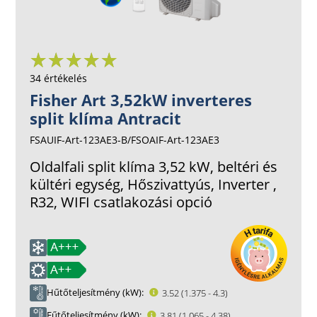
34 értékelés
Fisher Art 3,52kW inverteres
split klíma Antracit
FSAUIF-Art-123AE3-B/FSOAIF-Art-123AE3
Oldalfali split klíma 3,52 kW, beltéri és
kültéri egység, Hőszivattyús, Inverter ,
R32, WIFI csatlakozási opció
Hűtőteljesítmény (kW)
3.52 (1.375 - 4.3)
Fűtőteljesítmény (kW)
3.81 (1.065 - 4.38)