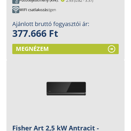
Fűtőteljesítmény (kW)
2.93 (0.82 - 3.37)
WIFI csatlakozás
Igen
Ajánlott bruttó fogyasztói ár:
377.666 Ft
MEGNÉZEM
Fisher Art 2,5 kW Antracit -