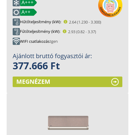
Hűtőteljesítmény (kW)
2.64 (1.230 - 3.300)
Fűtőteljesítmény (kW)
2.93 (0.82 - 3.37)
WIFI csatlakozás
Igen
Ajánlott bruttó fogyasztói ár:
377.666 Ft
MEGNÉZEM