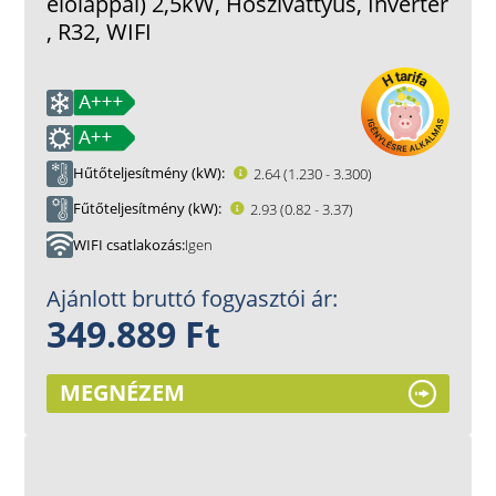
előlappal) 2,5kW, Hőszivattyús, Inverter
, R32, WIFI
Hűtőteljesítmény (kW)
2.64 (1.230 - 3.300)
Fűtőteljesítmény (kW)
2.93 (0.82 - 3.37)
WIFI csatlakozás
Igen
Ajánlott bruttó fogyasztói ár:
349.889 Ft
MEGNÉZEM