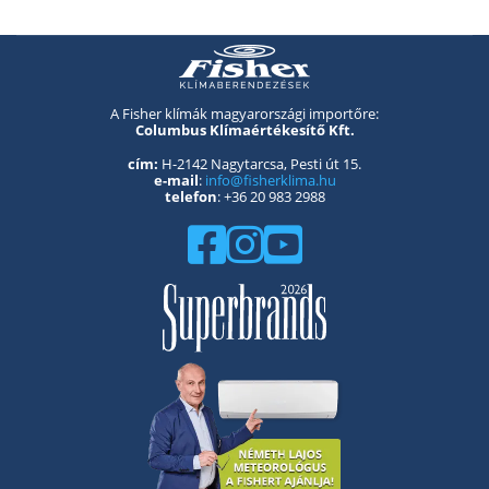
A Fisher klímák magyarországi importőre:
Columbus Klímaértékesítő Kft.
cím:
H-2142 Nagytarcsa, Pesti út 15.
e-mail
:
info@fisherklima.hu
telefon
: +36 20 983 2988