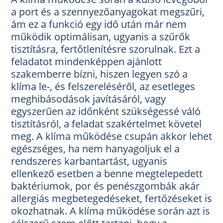
a port és a szennyezőanyagokat megszűri,
ám ez a funkció egy idő után már nem
működik optimálisan, ugyanis a szűrők
tisztításra, fertőtlenítésre szorulnak. Ezt a
feladatot mindenképpen ajánlott
szakemberre bízni, hiszen legyen szó a
klíma le-, és felszereléséről, az esetleges
meghibásodások javításáról, vagy
egyszerűen az időnként szükségessé váló
tisztításról, a feladat szakértelmet követel
meg. A klíma működése csupán akkor lehet
egészséges, ha nem hanyagoljuk el a
rendszeres karbantartást, ugyanis
ellenkező esetben a benne megtelepedett
baktériumok, por és penészgombák akár
allergiás megbetegedéseket, fertőzéseket is
okozhatnak. A klíma működése során azt is