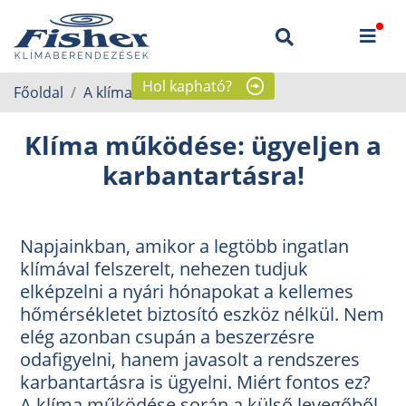
Hol kapható?
Főoldal
A klíma működése
Klíma működése: ügyeljen a
karbantartásra!
Napjainkban, amikor a legtöbb ingatlan
klímával felszerelt, nehezen tudjuk
elképzelni a nyári hónapokat a kellemes
hőmérsékletet biztosító eszköz nélkül. Nem
elég azonban csupán a beszerzésre
odafigyelni, hanem javasolt a rendszeres
karbantartásra is ügyelni. Miért fontos ez?
A klíma működése során a külső levegőből