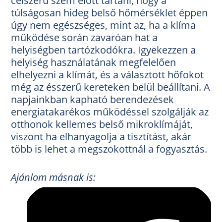
célszerű szem előtt tartani, hogy a
túlságosan hideg belső hőmérséklet éppen
úgy nem egészséges, mint az, ha a klíma
működése során zavaróan hat a
helyiségben tartózkodókra. Igyekezzen a
helyiség használatának megfelelően
elhelyezni a klímát, és a választott hőfokot
még az ésszerű kereteken belül beállítani. A
napjainkban kapható berendezések
energiatakarékos működéssel szolgálják az
otthonok kellemes belső mikroklímáját,
viszont ha elhanyagolja a tisztítást, akár
több is lehet a megszokottnál a fogyasztás.
Ajánlom másnak is: