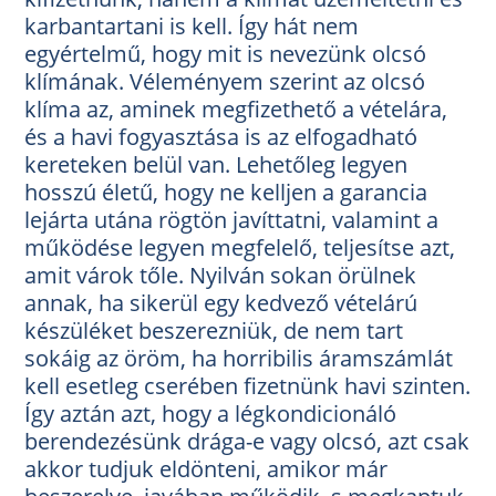
karbantartani is kell. Így hát nem
egyértelmű, hogy mit is nevezünk olcsó
klímának. Véleményem szerint az olcsó
klíma az, aminek megfizethető a vételára,
és a havi fogyasztása is az elfogadható
kereteken belül van. Lehetőleg legyen
hosszú életű, hogy ne kelljen a garancia
lejárta utána rögtön javíttatni, valamint a
működése legyen megfelelő, teljesítse azt,
amit várok tőle. Nyilván sokan örülnek
annak, ha sikerül egy kedvező vételárú
készüléket beszerezniük, de nem tart
sokáig az öröm, ha horribilis áramszámlát
kell esetleg cserében fizetnünk havi szinten.
Így aztán azt, hogy a légkondicionáló
berendezésünk drága-e vagy olcsó, azt csak
akkor tudjuk eldönteni, amikor már