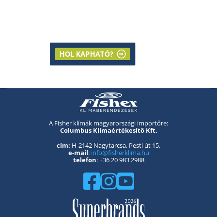
HOL KAPHATÓ?
A Fisher klímák magyarországi importőre:
Columbus Klímaértékesítő Kft.
cím:
H-2142 Nagytarcsa, Pesti út 15.
e-mail
:
info@fisherklima.hu
telefon
: +36 20 983 2988