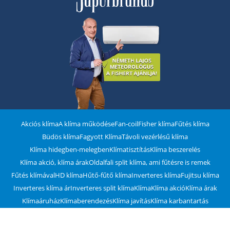
Akciós klíma
A klíma működése
Fan-coil
Fisher klíma
Fűtés klíma
Büdös klíma
Fagyott Klíma
Távoli vezérlésű klíma
Klíma hidegben-melegben
Klímatisztítás
Klíma beszerelés
Klíma akció, klíma árak
Oldalfali split klíma, ami fűtésre is remek
Fűtés klímával
HD klíma
Hűtő-fűtő klíma
Inverteres klíma
Fujitsu klíma
Inverteres klíma ár
Inverteres split klíma
Klíma
Klíma akció
Klíma árak
Klímaáruház
Klímaberendezés
Klíma javítás
Klíma karbantartás
Klíma működése
Klímaszerelés
Klímaszerelés árak
Klímavásárlás
Légkondi
Légkondicionáló
Légkondicionáló ár
Milyen klímát vegyek