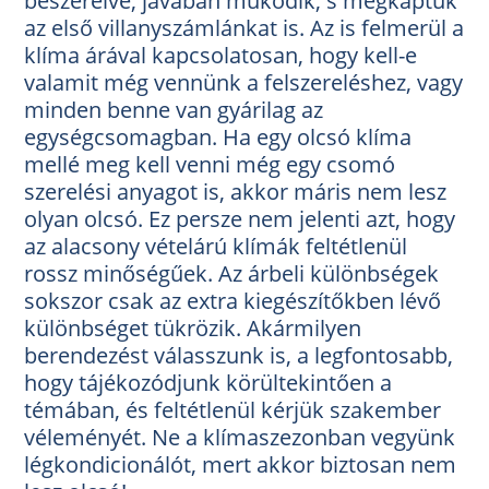
beszerelve, javában működik, s megkaptuk
az első villanyszámlánkat is. Az is felmerül a
klíma árával kapcsolatosan, hogy kell-e
valamit még vennünk a felszereléshez, vagy
minden benne van gyárilag az
egységcsomagban. Ha egy olcsó klíma
mellé meg kell venni még egy csomó
szerelési anyagot is, akkor máris nem lesz
olyan olcsó. Ez persze nem jelenti azt, hogy
az alacsony vételárú klímák feltétlenül
rossz minőségűek. Az árbeli különbségek
sokszor csak az extra kiegészítőkben lévő
különbséget tükrözik. Akármilyen
berendezést válasszunk is, a legfontosabb,
hogy tájékozódjunk körültekintően a
témában, és feltétlenül kérjük szakember
véleményét. Ne a klímaszezonban vegyünk
légkondicionálót, mert akkor biztosan nem