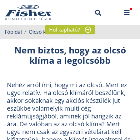
Hol kapható?
Főoldal
Olcsó klíma
Nem biztos, hogy az olcsó
klíma a legolcsóbb
Nehéz arról írni, hogy mi az olcsó. Mert ez
ugye relatív. Ha olcsó klímáról beszélünk,
akkor sokaknak egy akciós készülék jut
eszükbe valamelyik multi cég
reklámújságjából, aminek jól hangzik az
ára. De valóban az az olcsó klíma? Mert
ugye nem csak az egyszeri vételárat kell
kifizetnünk, hanem a klímát üzemeltetni és