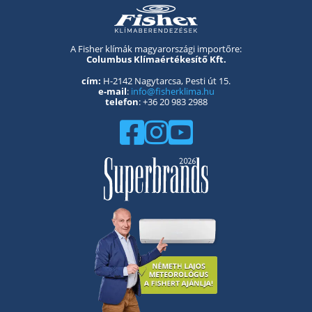
A Fisher klímák magyarországi importőre:
Columbus Klímaértékesítő Kft.
cím:
H-2142 Nagytarcsa, Pesti út 15.
e-mail
:
info@fisherklima.hu
telefon
: +36 20 983 2988