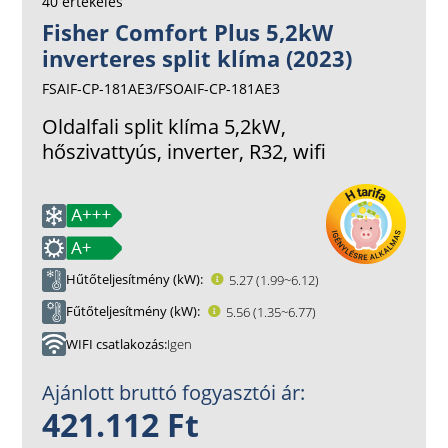
40 értékelés
Fisher Comfort Plus 5,2kW
inverteres split klíma (2023)
FSAIF-CP-181AE3/FSOAIF-CP-181AE3
Oldalfali split klíma 5,2kW,
hőszivattyús, inverter, R32, wifi
Hűtőteljesítmény (kW)
5.27 (1.99~6.12)
Fűtőteljesítmény (kW)
5.56 (1.35~6.77)
WIFI csatlakozás
Igen
Ajánlott bruttó fogyasztói ár:
421.112 Ft