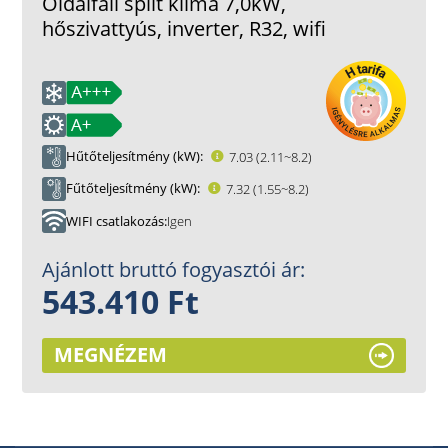
Oldalfali split klíma 7,0kW,
hőszivattyús, inverter, R32, wifi
Hűtőteljesítmény (kW)
7.03 (2.11~8.2)
Fűtőteljesítmény (kW)
7.32 (1.55~8.2)
WIFI csatlakozás
Igen
Ajánlott bruttó fogyasztói ár:
543.410 Ft
MEGNÉZEM