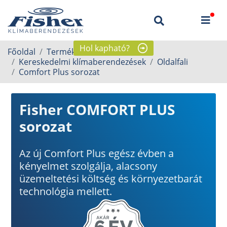
Hol kapható?
Főoldal
Termékek
Kereskedelmi klímaberendezések
Oldalfali
Comfort Plus sorozat
Fisher COMFORT PLUS
sorozat
Az új Comfort Plus egész évben a
kényelmet szolgálja, alacsony
üzemeltetési költség és környezetbarát
technológia mellett.