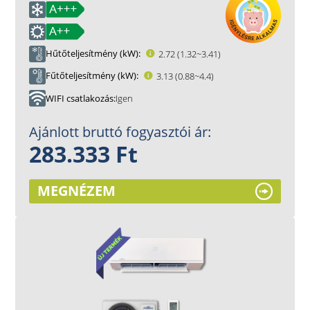
Hűtőteljesítmény (kW)
2.72 (1.32~3.41)
Fűtőteljesítmény (kW)
3.13 (0.88~4.4)
WIFI csatlakozás
Igen
Ajánlott bruttó fogyasztói ár:
283.333 Ft
MEGNÉZEM