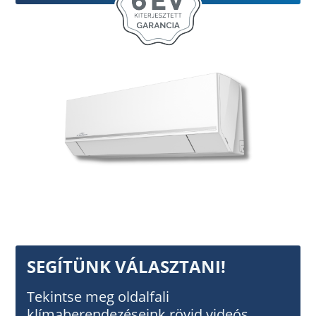
SEGÍTÜNK VÁLASZTANI!
Tekintse meg oldalfali
klímaberendezéseink rövid videós