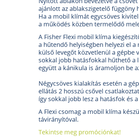
Nyitott ablakon bevezetve a csövet
ajánlott az ablakszigetelő függöny 
Ha a mobil klímát egycsöves kivite
a működés közben termelődő meleg
A Fisher Flexi mobil klíma kiegész
a hűtendő helyiségben helyezi el a 
külső levegőt közvetlenül a gépbe 
sokkal jobb hatásfokkal hűthető a la
együtt a kánikula is áramoljon be a
Négycsöves kialakítás esetén a gép 
ellátás 2 hosszú csővel csatlakozta
így sokkal jobb lesz a hatásfok és a
A Flexi csomag a mobil klíma készül
távirányítóval.
Tekintse meg promóciónkat!