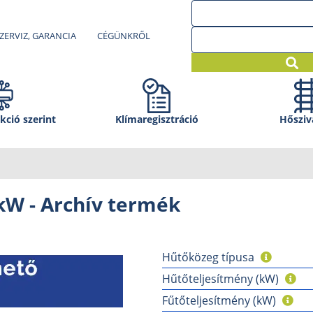
ZERVIZ, GARANCIA
CÉGÜNKRŐL
kció szerint
Klíma­regisztráció
Hősziv
 kW - Archív termék
Hűtőközeg típusa
Hűtőteljesítmény (kW)
Fűtőteljesítmény (kW)