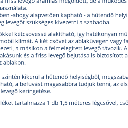
 a friss levegő áramlás megoldott, de a működés
használata.
lben -ahogy alapvetően kapható - a hűtendő helyi
 levegőt szükséges kivezetni a szabadba.
ítőkkel kétcsövessé alakítható, így hatékonyan mű
mobil klímát. A két csövet az ablaküvegen vagy fal
vezeti, a másikon a felmelegített levegő távozik.
kásunk és a friss levegő bejutása is biztosított a
z ablakon.
szintén kikerül a
hűtendő helyiségből, megszabad
tható, a befúvást magasabbra tudjuk tenni, az els
 levegő keringetése.
éket tartalmazza 1 db 1,5 méteres légcsővel, csőz