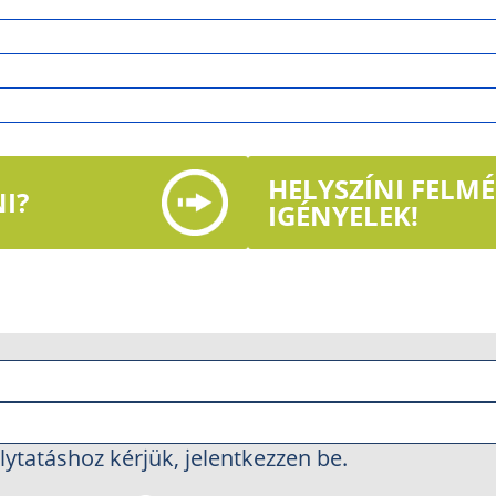
HELYSZÍNI FELM
I?
IGÉNYELEK!
lytatáshoz kérjük, jelentkezzen be.