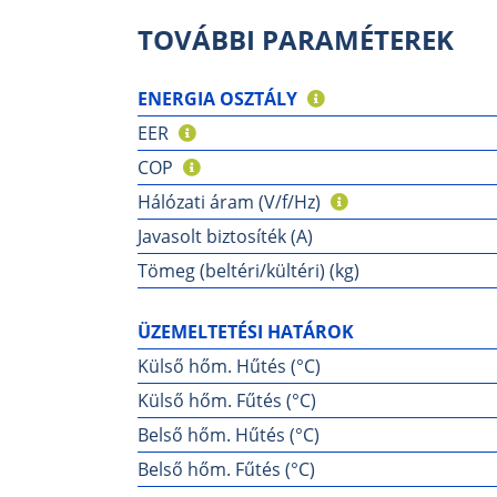
TOVÁBBI PARAMÉTEREK
ENERGIA OSZTÁLY
EER
COP
Hálózati áram (V/f/Hz)
Javasolt biztosíték (A)
Tömeg (beltéri/kültéri) (kg)
ÜZEMELTETÉSI HATÁROK
Külső hőm. Hűtés (°C)
Külső hőm. Fűtés (°C)
Belső hőm. Hűtés (°C)
Belső hőm. Fűtés (°C)