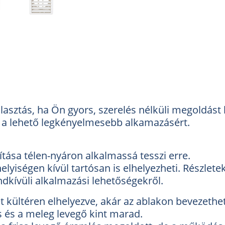
lasztás, ha Ön gyors, szerelés nélküli megoldást 
a lehető legkényelmesebb alkamazásért.
kítása télen-nyáron alkalmassá tesszi erre.
lyiségen kívül tartósan is elhelyezheti. Részlete
ndkívüli alkalmazási lehetőségekről.
 kültéren elhelyezve, akár az ablakon bevezethe
ás és a meleg levegő kint marad.