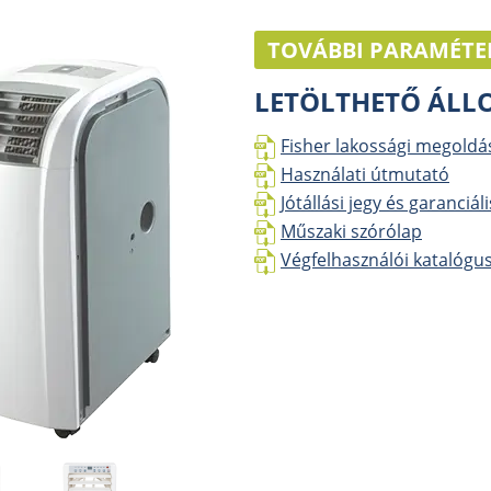
TOVÁBBI PARAMÉTE
LETÖLTHETŐ ÁL
Fisher lakossági megoldá
Használati útmutató
Jótállási jegy és garanciál
Műszaki szórólap
Végfelhasználói katalógu