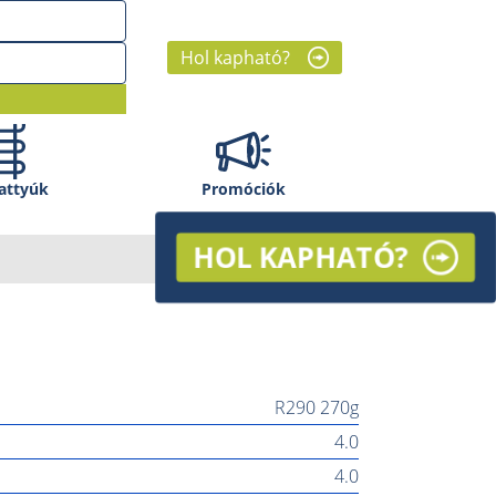
Hol kapható?
attyúk
Promóciók
HOL KAPHATÓ?
R290 270g
4.0
4.0