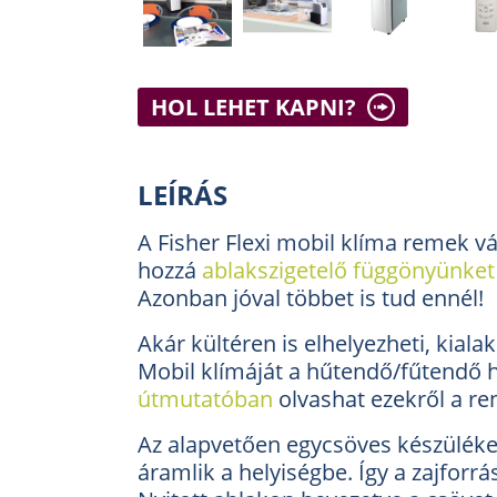
HOL LEHET KAPNI?
LEÍRÁS
A Fisher Flexi mobil klíma remek vá
hozzá
ablakszigetelő függönyünket
Azonban jóval többet is tud ennél!
Akár kültéren is elhelyezheti, kiala
Mobil klímáját a hűtendő/fűtendő he
útmutatóban
olvashat ezekről a re
Az alapvetően egycsöves készüléket
áramlik a helyiségbe. Így a zajforr