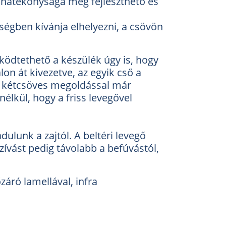
 hatékonysága még fejleszthető és
ségben kívánja elhelyezni, a csövön
ködtethető a készülék úgy is, hogy
on át kivezetve, az egyik cső a
 A kétcsöves megoldással már
nélkül, hogy a friss levegővel
ulunk a zajtól. A beltéri levegő
zívást pedig távolabb a befúvástól,
áró lamellával, infra