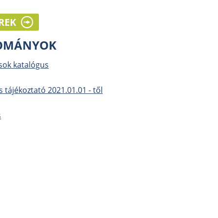
REK
LOMÁNYOK
sok katalógus
is tájékoztató 2021.01.01 - től
s