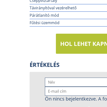
Cseppvíztartály
Távirányítóval vezérelhető
Párátlanító mód
Fűtési üzemmód
HOL LEHET KAPN
ÉRTÉKELÉS
Ön nincs bejelentkezve. A fo