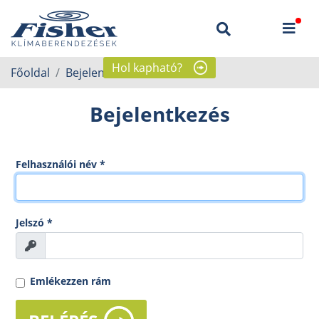
Hol kapható?
Főoldal
Bejelentkezés
Bejelentkezés
Felhasználói név
*
Jelszó
*
Megnézem
Emlékezzen rám