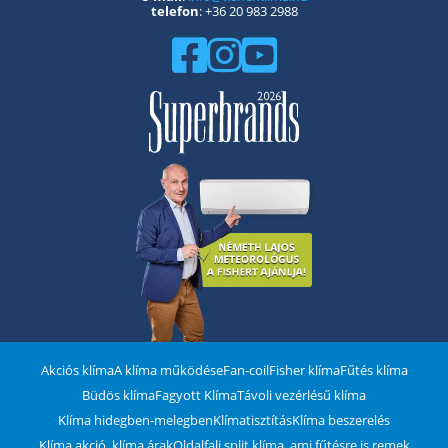
telefon
: +36 20 983 2988
Akciós klíma
A klíma működése
Fan-coil
Fisher klíma
Fűtés klíma
Büdös klíma
Fagyott Klíma
Távoli vezérlésű klíma
Klíma hidegben-melegben
Klímatisztítás
Klíma beszerelés
Klíma akció, klíma árak
Oldalfali split klíma, ami fűtésre is remek