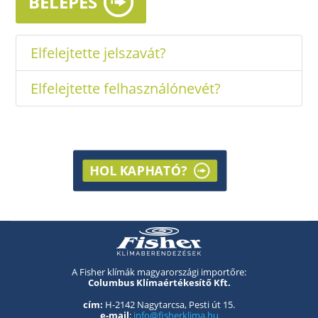
BELÉPÉS
Elfelejtette jelszavát?
Elfelejtette felhasználónevét?
HOL KAPHATÓ?
A Fisher klímák magyarországi importőre:
Columbus Klímaértékesítő Kft.
cím:
H-2142 Nagytarcsa, Pesti út 15.
e-mail
:
info@fisherklima.hu