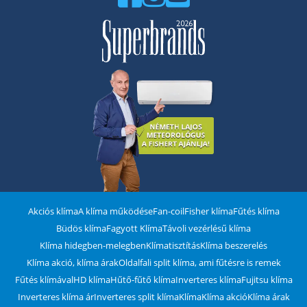
Akciós klíma
A klíma működése
Fan-coil
Fisher klíma
Fűtés klíma
Büdös klíma
Fagyott Klíma
Távoli vezérlésű klíma
Klíma hidegben-melegben
Klímatisztítás
Klíma beszerelés
Klíma akció, klíma árak
Oldalfali split klíma, ami fűtésre is remek
Fűtés klímával
HD klíma
Hűtő-fűtő klíma
Inverteres klíma
Fujitsu klíma
Inverteres klíma ár
Inverteres split klíma
Klíma
Klíma akció
Klíma árak