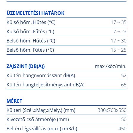
ÜZEMELTETÉSI HATÁROK
Külső hőm. Hűtés (°C)
17 ~ 35
Külső hőm. Fűtés (°C)
7 ~ 23
Belső hőm. Hűtés (°C)
17 ~ 30
Belső hőm. Fűtés (°C)
15 ~ 25
ZAJSZINT (DB(A))
max./köz/min.
Kültéri hangnyomásszint dB(A)
52
Kültéri hangteljesítményszint dB(A)
65
MÉRET
Kültéri (Szél.xMag.xMély.) (mm)
300x760x550
Kivezető cső átmérője (mm)
150
Beltéri légszállítás (max.) (m3/h)
450