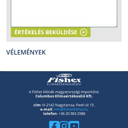
ÉRTÉKELÉS BEKÜLDÉSE
VÉLEMÉNYEK
A Fisher klímák magyarországi importőre:
Columbus Klímaértékesítő Kft.
cím:
H-2142 Nagytarcsa, Pesti út 15.
e-mail
:
info@fisherklima.hu
telefon
: +36 20 983 2988