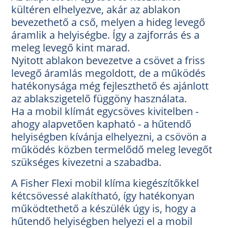
kültéren elhelyezve, akár az ablakon
bevezethető a cső, melyen a hideg levegő
áramlik a helyiségbe. Így a zajforrás és a
meleg levegő kint marad.
Nyitott ablakon bevezetve a csövet a friss
levegő áramlás megoldott, de a működés
hatékonysága még fejleszthető és ajánlott
az ablakszigetelő függöny használata.
Ha a mobil klímát egycsöves kivitelben -
ahogy alapvetően kapható - a hűtendő
helyiségben kívánja elhelyezni, a csövön a
működés közben termelődő meleg levegőt
szükséges kivezetni a szabadba.
A Fisher Flexi mobil klíma kiegészítőkkel
kétcsövessé alakítható, így hatékonyan
működtethető a készülék úgy is, hogy a
hűtendő helyiségben helyezi el a mobil