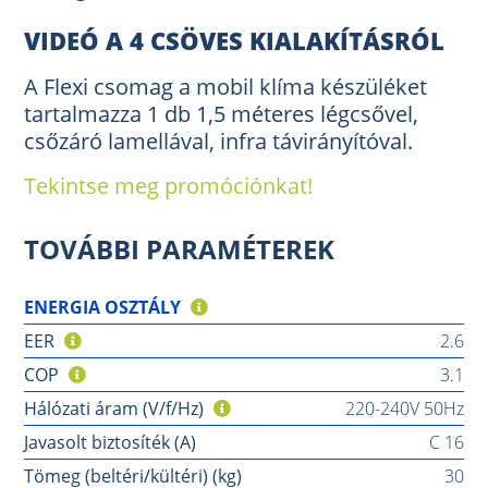
VIDEÓ A 4 CSÖVES KIALAKÍTÁSRÓL
A Flexi csomag a mobil klíma készüléket
tartalmazza 1 db 1,5 méteres légcsővel,
csőzáró lamellával, infra távirányítóval.
Tekintse meg promóciónkat!
TOVÁBBI PARAMÉTEREK
ENERGIA OSZTÁLY
EER
2.6
COP
3.1
Hálózati áram (V/f/Hz)
220-240V 50Hz
Javasolt biztosíték (A)
C 16
Tömeg (beltéri/kültéri) (kg)
30