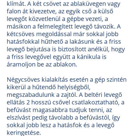
klímát. A két csövet az ablaküvegen vagy
falon át kivezetve, az egyik cső a külső
levegőt közvetlenül a gépbe vezeti, a
másikon a felmelegített levegő távozik. A
kétcsöves megoldással már sokkal jobb
hatásfokkal hűthető a lakásunk és a friss
levegő bejutása is biztosított anélkül, hogy
a friss levegővel együtt a kánikula is
áramoljon be az ablakon.
Négycsöves kialakítás esetén a gép szintén
kikerül a
hűtendő helyiségből,
megszabadulunk a zajtól. A beltéri levegő
ellátás 2 hosszú csővel csatlakoztatható, a
befúvást magasabbra tudjuk tenni, az
elszívást pedig távolabb a befúvástól, így
sokkal jobb lesz a hatásfok és a levegő
keringetése.