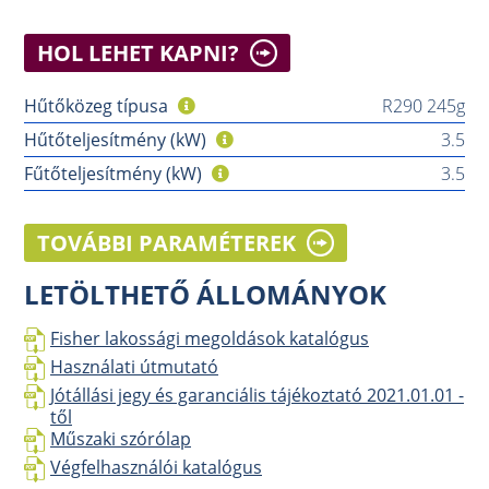
HOL LEHET KAPNI?
Hűtőközeg típusa
R290 245g
Hűtőteljesítmény (kW)
3.5
Fűtőteljesítmény (kW)
3.5
TOVÁBBI PARAMÉTEREK
LETÖLTHETŐ ÁLLOMÁNYOK
Fisher lakossági megoldások katalógus
Használati útmutató
Jótállási jegy és garanciális tájékoztató 2021.01.01 -
től
Műszaki szórólap
Végfelhasználói katalógus