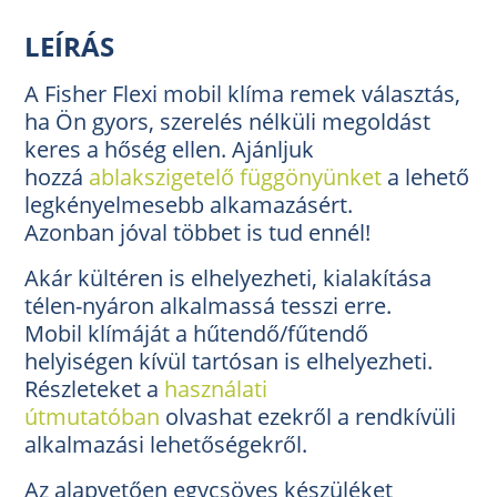
LEÍRÁS
A Fisher Flexi mobil klíma remek választás,
ha Ön gyors, szerelés nélküli megoldást
keres a hőség ellen. Ajánljuk
hozzá
ablakszigetelő függönyünket
a lehető
legkényelmesebb alkamazásért.
Azonban jóval többet is tud ennél!
Akár kültéren is elhelyezheti, kialakítása
télen-nyáron alkalmassá tesszi erre.
Mobil klímáját a hűtendő/fűtendő
helyiségen kívül tartósan is elhelyezheti.
Részleteket a
használati
útmutatóban
olvashat ezekről a rendkívüli
alkalmazási lehetőségekről.
Az alapvetően egycsöves készüléket