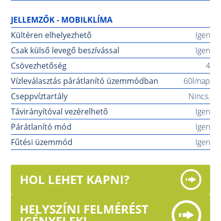
JELLEMZŐK - MOBILKLÍMA
Kültéren elhelyezhető
Igen
Csak külső levegő beszívással
Igen
Csövezhetőség
4
Vízleválasztás párátlanító üzemmódban
60l/nap
Cseppvíztartály
Nincs.
Távirányítóval vezérelhető
Igen
Párátlanító mód
Igen
Fűtési üzemmód
Igen
HOL LEHET KAPNI?
HELYSZÍNI FELMÉRÉST
IGÉNYELEK!