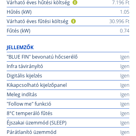
Várható éves hűtési költség
7.196 Ft
Hűtés (kW)
1.05
Várható éves fűtési költség
30.996 Ft
Fűtés (kW)
0.74
JELLEMZŐK
"BLUE FIN" bevonatú hőcserélő
Igen
Infra távirányító
Igen
Digitális kijelzés
Igen
Kikapcsolható kijelzőpanel
Igen
Meleg indítás
Igen
"Follow me" funkció
Igen
8°C temperáló fűtés
Igen
Éjszakai üzemmód (SLEEP)
Igen
Párátlanító üzemmód
Igen