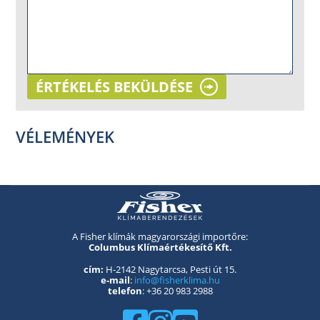
ÉRTÉKELÉS BEKÜLDÉSE
VÉLEMÉNYEK
A Fisher klímák magyarországi importőre:
Columbus Klímaértékesítő Kft.
cím:
H-2142 Nagytarcsa, Pesti út 15.
e-mail
:
info@fisherklima.hu
telefon
: +36 20 983 2988