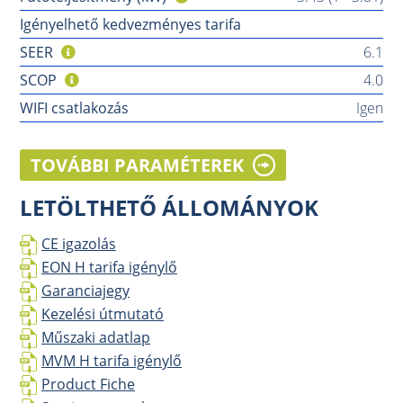
Igényelhető kedvezményes tarifa
SEER
6.1
SCOP
4.0
WIFI csatlakozás
Igen
TOVÁBBI PARAMÉTEREK
LETÖLTHETŐ ÁLLOMÁNYOK
CE igazolás
EON H tarifa igénylő
Garanciajegy
Kezelési útmutató
Műszaki adatlap
MVM H tarifa igénylő
Product Fiche