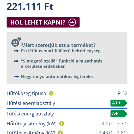
221.111 Ft
HOL LEHET KAPNI?
Miért szeretjük ezt a terméket?
Esztétikus matt felületű beltéri egység
"Simogató szellő" funkció a huzathatás
elkerülése érdekében
Négyirányú automatikus légterelés
Hűtőközeg típusa
R 32
Hűtési energiaosztály
Fűtési energiaosztály
Hűtőteljesítmény (kW)
3.4 (1 - 3.77)
Fűtőteljesítmény (kW)
3.43 (1 - 3.81)