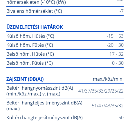
hőmérsékleten (-10°C) (kW)
Bivalens hőmérséklet (°C)
-7
ÜZEMELTETÉSI HATÁROK
Külső hőm. Hűtés (°C)
-15 ~ 53
Külső hőm. Fűtés (°C)
-20 ~ 30
Belső hőm. Hűtés (°C)
17 - 32
Belső hőm. Fűtés (°C)
0 - 30
ZAJSZINT (DB(A))
max./köz/min.
Beltéri hangnyomásszint dB(A)
41/37/35/33/29/25/22
(min./köz./max.) v. (max.)
Beltéri hangteljesítményszint dB(A)
51/47/43/35/32
(max.)
Kültéri hangteljesítményszint dB(A)
60