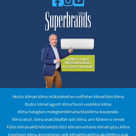
Akciós klíma
A klíma működése
Fan-coil
Fisher klíma
Fűtés klíma
Büdös klíma
Fagyott Klíma
Távoli vezérlésű klíma
Klíma hidegben-melegben
Klímatisztítás
Klíma beszerelés
Klíma akció, klíma árak
Oldalfali split klíma, ami fűtésre is remek
Fűtés klímával
HD klíma
Hűtő-fűtő klíma
Inverteres klíma
Fujitsu klíma
Inverteres klíma ár
Inverteres split klíma
Klíma
Klíma akció
Klíma árak