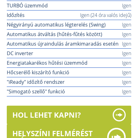
TURBÓ üzemmód
Igen
Időzítés
Igen (24 óra valós idejű)
Négyirányú automatikus légterelés (Swing)
Igen
Automatikus átváltás (hűtés-fűtés között)
Igen
Automatikus újraindulás áramkimaradás esetén
Igen
DC inverter
Igen
Energiatakarékos hűtési üzemmód
Igen
Hőcserélő kiszárító funkció
Igen
"iReady" időzítő rendszer
Igen
"Simogató szellő" funkció
Igen
HOL LEHET KAPNI?
HELYSZÍNI FELMÉRÉST