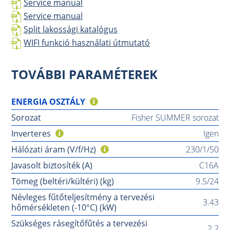
Service manual
Service manual
Split lakossági katalógus
WIFI funkció használati útmutató
TOVÁBBI PARAMÉTEREK
ENERGIA OSZTÁLY
Sorozat
Fisher SUMMER sorozat
Inverteres
Igen
Hálózati áram (V/f/Hz)
230/1/50
Javasolt biztosíték (A)
C16A
Tömeg (beltéri/kültéri) (kg)
9.5/24
Névleges fűtőteljesítmény a tervezési
3.43
hőmérsékleten (-10°C) (kW)
Szükséges rásegítőfűtés a tervezési
2.2