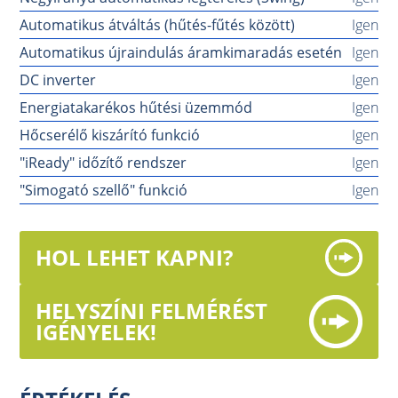
Automatikus átváltás (hűtés-fűtés között)
Igen
Automatikus újraindulás áramkimaradás esetén
Igen
DC inverter
Igen
Energiatakarékos hűtési üzemmód
Igen
Hőcserélő kiszárító funkció
Igen
"iReady" időzítő rendszer
Igen
"Simogató szellő" funkció
Igen
HOL LEHET KAPNI?
HELYSZÍNI FELMÉRÉST
IGÉNYELEK!