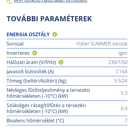
WIFI funkció használati útmutató
TOVÁBBI PARAMÉTEREK
ENERGIA OSZTÁLY
Sorozat
Fisher SUMMER sorozat
Inverteres
Igen
Hálózati áram (V/f/Hz)
230/1/50
Javasolt biztosíték (A)
C16A
Tömeg (beltéri/kültéri) (kg)
9.5/24
Névleges fűtőteljesítmény a tervezési
5.3
hőmérsékleten (-10°C) (kW)
Szükséges rásegítőfűtés a tervezési
0.4
hőmérsékleten (-10°C) (kW)
Bivalens hőmérséklet (°C)
-7