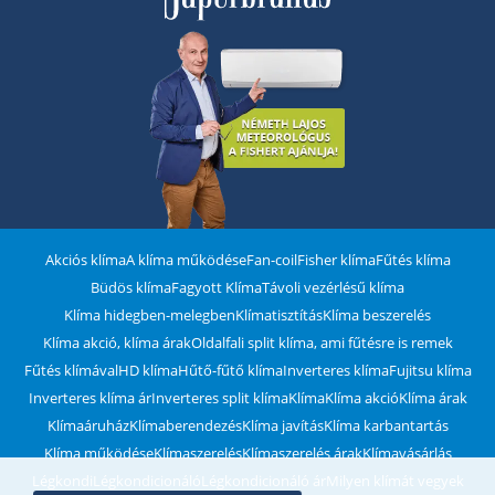
Akciós klíma
A klíma működése
Fan-coil
Fisher klíma
Fűtés klíma
Büdös klíma
Fagyott Klíma
Távoli vezérlésű klíma
Klíma hidegben-melegben
Klímatisztítás
Klíma beszerelés
Klíma akció, klíma árak
Oldalfali split klíma, ami fűtésre is remek
Fűtés klímával
HD klíma
Hűtő-fűtő klíma
Inverteres klíma
Fujitsu klíma
Inverteres klíma ár
Inverteres split klíma
Klíma
Klíma akció
Klíma árak
Klímaáruház
Klímaberendezés
Klíma javítás
Klíma karbantartás
Klíma működése
Klímaszerelés
Klímaszerelés árak
Klímavásárlás
Légkondi
Légkondicionáló
Légkondicionáló ár
Milyen klímát vegyek