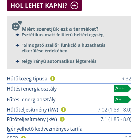
HOL LEHET KAPNI?
Miért szeretjük ezt a terméket?
Esztétikus matt felületű beltéri egység
"Simogató szellő" funkció a huzathatás
elkerülése érdekében
Négyirányú automatikus légterelés
Hűtőközeg típusa
R 32
Hűtési energiaosztály
Fűtési energiaosztály
Hűtőteljesítmény (kW)
7.02 (1.83 - 8.0)
Fűtőteljesítmény (kW)
7.1 (1.85 - 8.0)
Igényelhető kedvezményes tarifa