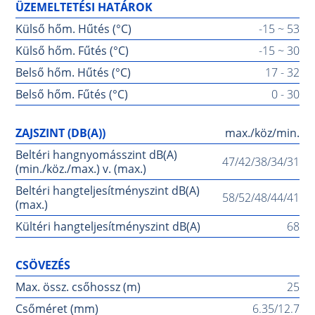
ÜZEMELTETÉSI HATÁROK
Külső hőm. Hűtés (°C)
-15 ~ 53
Külső hőm. Fűtés (°C)
-15 ~ 30
Belső hőm. Hűtés (°C)
17 - 32
Belső hőm. Fűtés (°C)
0 - 30
ZAJSZINT (DB(A))
max./köz/min.
Beltéri hangnyomásszint dB(A)
47/42/38/34/31
(min./köz./max.) v. (max.)
Beltéri hangteljesítményszint dB(A)
58/52/48/44/41
(max.)
Kültéri hangteljesítményszint dB(A)
68
CSÖVEZÉS
Max. össz. csőhossz (m)
25
Csőméret (mm)
6.35/12.7