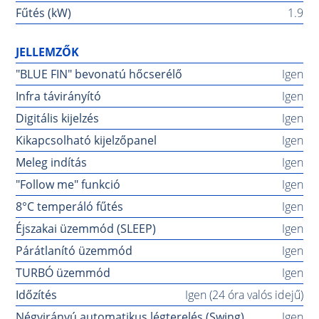
Fűtés (kW)
1.9
JELLEMZŐK
"BLUE FIN" bevonatú hőcserélő
Igen
Infra távirányító
Igen
Digitális kijelzés
Igen
Kikapcsolható kijelzőpanel
Igen
Meleg indítás
Igen
"Follow me" funkció
Igen
8°C temperáló fűtés
Igen
Éjszakai üzemmód (SLEEP)
Igen
Párátlanító üzemmód
Igen
TURBÓ üzemmód
Igen
Időzítés
Igen (24 óra valós idejű)
Négyirányú automatikus légterelés (Swing)
Igen