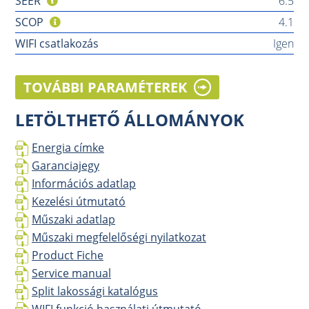
SEER
6.5
SCOP
4.1
WIFI csatlakozás
Igen
TOVÁBBI PARAMÉTEREK
LETÖLTHETŐ ÁLLOMÁNYOK
Energia címke
Garanciajegy
Információs adatlap
Kezelési útmutató
Műszaki adatlap
Műszaki megfelelőségi nyilatkozat
Product Fiche
Service manual
Split lakossági katalógus