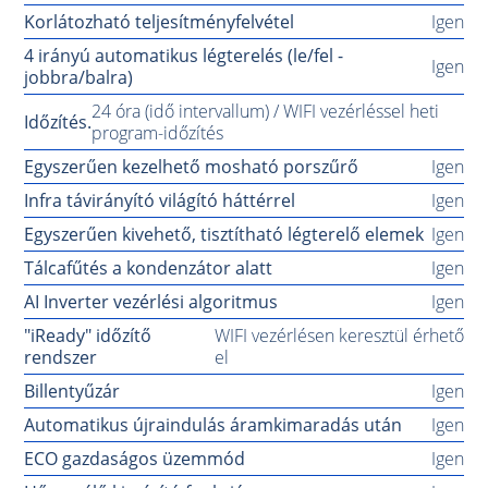
Korlátozható teljesítményfelvétel
Igen
4 irányú automatikus légterelés (le/fel -
Igen
jobbra/balra)
24 óra (idő intervallum) / WIFI vezérléssel heti
Időzítés.
program-időzítés
Egyszerűen kezelhető mosható porszűrő
Igen
Infra távirányító világító háttérrel
Igen
Egyszerűen kivehető, tisztítható légterelő elemek
Igen
Tálcafűtés a kondenzátor alatt
Igen
AI Inverter vezérlési algoritmus
Igen
"iReady" időzítő
WIFI vezérlésen keresztül érhető
rendszer
el
Billentyűzár
Igen
Automatikus újraindulás áramkimaradás után
Igen
ECO gazdaságos üzemmód
Igen