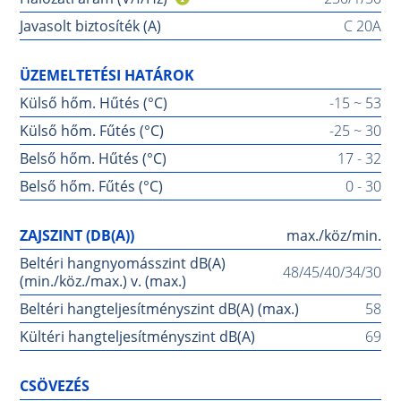
Javasolt biztosíték (A)
C 20A
ÜZEMELTETÉSI HATÁROK
Külső hőm. Hűtés (°C)
-15 ~ 53
Külső hőm. Fűtés (°C)
-25 ~ 30
Belső hőm. Hűtés (°C)
17 - 32
Belső hőm. Fűtés (°C)
0 - 30
ZAJSZINT (DB(A))
max./köz/min.
Beltéri hangnyomásszint dB(A)
48/45/40/34/30
(min./köz./max.) v. (max.)
Beltéri hangteljesítményszint dB(A) (max.)
58
Kültéri hangteljesítményszint dB(A)
69
CSÖVEZÉS