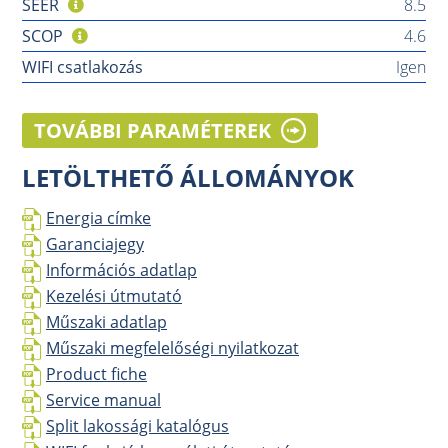
SEER
8.5
SCOP
4.6
WIFI csatlakozás
Igen
TOVÁBBI PARAMÉTEREK
LETÖLTHETŐ ÁLLOMÁNYOK
Energia címke
Garanciajegy
Információs adatlap
Kezelési útmutató
Műszaki adatlap
Műszaki megfelelőségi nyilatkozat
Product fiche
Service manual
Split lakossági katalógus