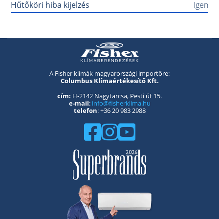
Hűtőköri hiba kijelzés
Igen
A Fisher klímák magyarországi importőre:
Columbus Klímaértékesítő Kft.
cím:
H-2142 Nagytarcsa, Pesti út 15.
e-mail
:
info@fisherklima.hu
telefon
: +36 20 983 2988