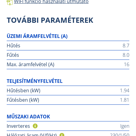
WIFI funkció használati útmutató
TOVÁBBI PARAMÉTEREK
ÜZEMI ÁRAMFELVÉTEL (A)
Hűtés
8.7
Fűtés
8.0
Max. áramfelvétel (A)
16
TELJESÍTMÉNYFELVÉTEL
Hűtésben (kW)
1.94
Fűtésben (kW)
1.81
MŰSZAKI ADATOK
Inverteres
Igen
Hálózati áram (V/f/Hz)
230/1/50