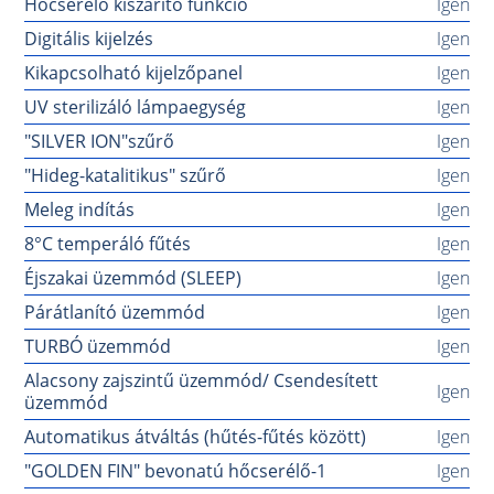
Hőcserélő kiszárító funkció
Igen
Digitális kijelzés
Igen
Kikapcsolható kijelzőpanel
Igen
UV sterilizáló lámpaegység
Igen
"SILVER ION"szűrő
Igen
"Hideg-katalitikus" szűrő
Igen
Meleg indítás
Igen
8°C temperáló fűtés
Igen
Éjszakai üzemmód (SLEEP)
Igen
Párátlanító üzemmód
Igen
TURBÓ üzemmód
Igen
Alacsony zajszintű üzemmód/ Csendesített
Igen
üzemmód
Automatikus átváltás (hűtés-fűtés között)
Igen
"GOLDEN FIN" bevonatú hőcserélő-1
Igen