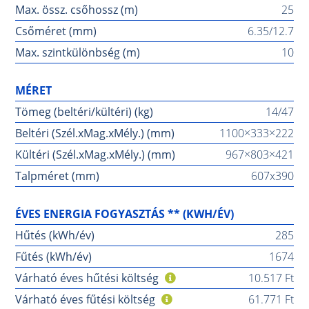
Max. össz. csőhossz (m)
25
Csőméret (mm)
6.35/12.7
Max. szintkülönbség (m)
10
MÉRET
Tömeg (beltéri/kültéri) (kg)
14/47
Beltéri (Szél.xMag.xMély.) (mm)
1100×333×222
Kültéri (Szél.xMag.xMély.) (mm)
967×803×421
Talpméret (mm)
607x390
ÉVES ENERGIA FOGYASZTÁS ** (KWH/ÉV)
Hűtés (kWh/év)
285
Fűtés (kWh/év)
1674
Várható éves hűtési költség
10.517 Ft
Várható éves fűtési költség
61.771 Ft