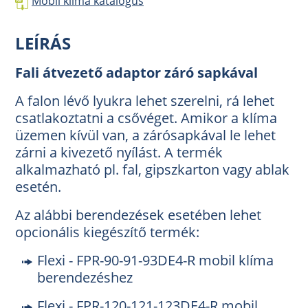
Mobil klíma katalógus
LEÍRÁS
Fali átvezető adaptor záró sapkával
A falon lévő lyukra lehet szerelni, rá lehet
csatlakoztatni a csővéget. Amikor a klíma
üzemen kívül van, a zárósapkával le lehet
zárni a kivezető nyílást. A termék
alkalmazható pl. fal, gipszkarton vagy ablak
esetén.
Az alábbi berendezések esetében lehet
opcionális kiegészítő termék:
Flexi - FPR-90-91-93DE4-R mobil klíma
berendezéshez
Flexi - FPR-120-121-123DE4-R mobil