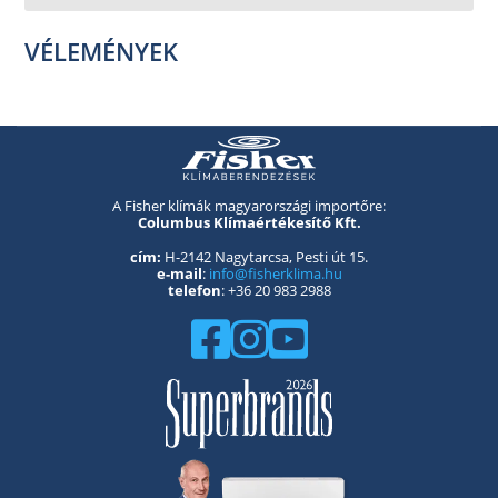
VÉLEMÉNYEK
A Fisher klímák magyarországi importőre:
Columbus Klímaértékesítő Kft.
cím:
H-2142 Nagytarcsa, Pesti út 15.
e-mail
:
info@fisherklima.hu
telefon
: +36 20 983 2988