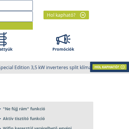
Hol kapható?
attyúk
Promóciók
HOL KAPHATÓ?
Special Edition 3,5 kW inverteres split klíma
"Ne fújj rám" funkció
Aktív tisztító funkció
Wifin keresztül vezérelhető egyéni