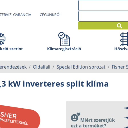
ZERVIZ, GARANCIA
CÉGÜNKRŐL
kció szerint
Klíma­regisztráció
Hősziv
berendezések
Oldalfali
Special Edition sorozat
Fisher 
5,3 kW inverteres split klíma
Miért szeretjük
ezt a terméket?