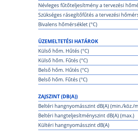
Névleges fűtőteljesítmény a tervezési hőmé
Szükséges rásegítőfűtés a tervezési hőmérs
Bivalens hőmérséklet (°C)
ÜZEMELTETÉSI HATÁROK
Külső hőm. Hűtés (°C)
Külső hőm. Fűtés (°C)
Belső hőm. Hűtés (°C)
Belső hőm. Fűtés (°C)
ZAJSZINT (DB(A))
Beltéri hangnyomásszint dB(A) (min./köz./ma
Beltéri hangteljesítményszint dB(A) (max.)
Kültéri hangnyomásszint dB(A)