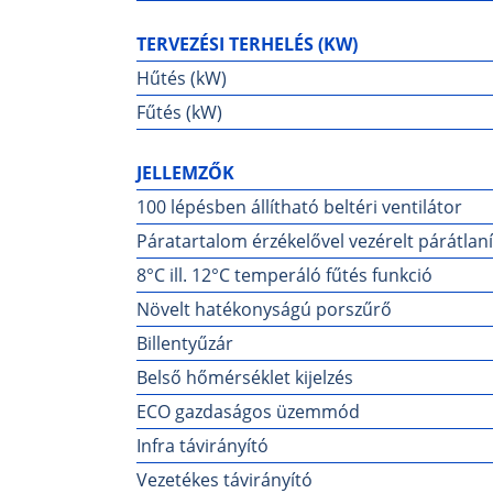
TERVEZÉSI TERHELÉS (KW)
Hűtés (kW)
Fűtés (kW)
JELLEMZŐK
100 lépésben állítható beltéri ventilátor
Páratartalom érzékelővel vezérelt párátlan
8°C ill. 12°C temperáló fűtés funkció
Növelt hatékonyságú porszűrő
Billentyűzár
Belső hőmérséklet kijelzés
ECO gazdaságos üzemmód
Infra távirányító
Vezetékes távirányító