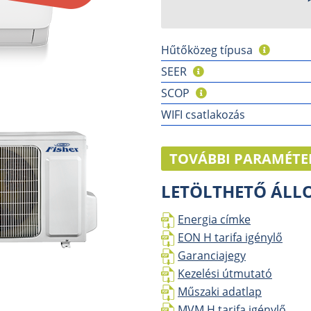
Hűtőközeg típusa
SEER
SCOP
WIFI csatlakozás
TOVÁBBI PARAMÉTE
LETÖLTHETŐ ÁL
Energia címke
EON H tarifa igénylő
Garanciajegy
Kezelési útmutató
Műszaki adatlap
MVM H tarifa igénylő