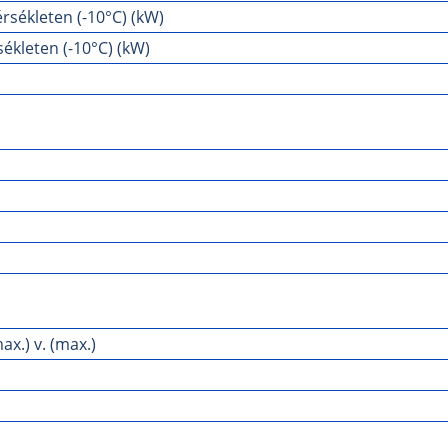
rsékleten (-10°C) (kW)
ékleten (-10°C) (kW)
x.) v. (max.)