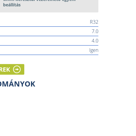
beállítás
R32
7.0
4.0
Igen
REK
LOMÁNYOK