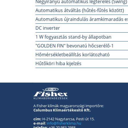
Négyirányú automatikus légterelés (Swing)
Automatikus átváltás (hűtés-fűtés között)
Automatikus újraindulás áramkimaradás e
DC inverter
1 W fogyasztás stand-by állapotban
"GOLDEN FIN" bevonatú hőcserélő-1
Hőmérsékletbeállítás korlátozható
Hűtőköri hiba kijelzés
A Fisher klímák magyarországi importőre:
Columbus Klímaértékesítő Kft.
cím:
H-2142 Nagytarcsa, Pesti út 15.
e-mail
:
info@fisherklima.hu
telefon
: +36 20 983 2988