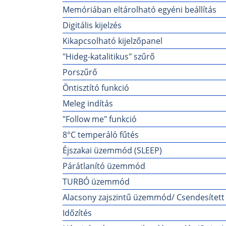
Memóriában eltárolható egyéni beállítás
Digitális kijelzés
Kikapcsolható kijelzőpanel
"Hideg-katalitikus" szűrő
Porszűrő
Öntisztító funkció
Meleg indítás
"Follow me" funkció
8°C temperáló fűtés
Éjszakai üzemmód (SLEEP)
Párátlanító üzemmód
TURBÓ üzemmód
Alacsony zajszintű üzemmód/ Csendesíte
Időzítés