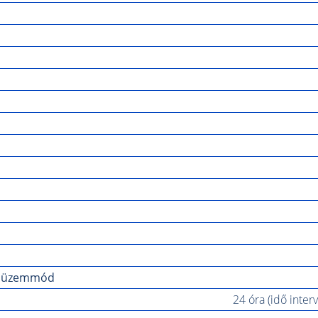
tt üzemmód
24 óra (idő inter