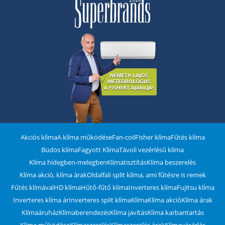
Akciós klíma
A klíma működése
Fan-coil
Fisher klíma
Fűtés klíma
Büdös klíma
Fagyott Klíma
Távoli vezérlésű klíma
Klíma hidegben-melegben
Klímatisztítás
Klíma beszerelés
Klíma akció, klíma árak
Oldalfali split klíma, ami fűtésre is remek
Fűtés klímával
HD klíma
Hűtő-fűtő klíma
Inverteres klíma
Fujitsu klíma
Inverteres klíma ár
Inverteres split klíma
Klíma
Klíma akció
Klíma árak
Klímaáruház
Klímaberendezés
Klíma javítás
Klíma karbantartás