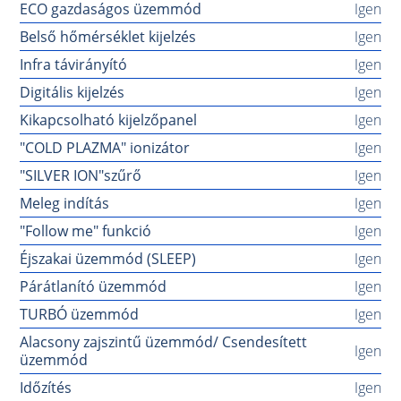
ECO gazdaságos üzemmód
Igen
Belső hőmérséklet kijelzés
Igen
Infra távirányító
Igen
Digitális kijelzés
Igen
Kikapcsolható kijelzőpanel
Igen
"COLD PLAZMA" ionizátor
Igen
"SILVER ION"szűrő
Igen
Meleg indítás
Igen
"Follow me" funkció
Igen
Éjszakai üzemmód (SLEEP)
Igen
Párátlanító üzemmód
Igen
TURBÓ üzemmód
Igen
Alacsony zajszintű üzemmód/ Csendesített
Igen
üzemmód
Időzítés
Igen