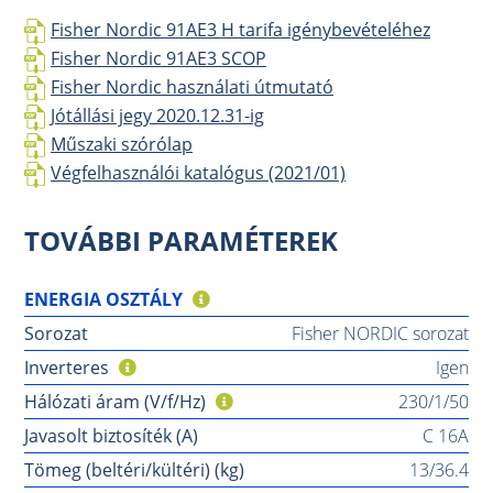
Fisher Nordic 91AE3 H tarifa igénybevételéhez
Fisher Nordic 91AE3 SCOP
Fisher Nordic használati útmutató
Jótállási jegy 2020.12.31-ig
Műszaki szórólap
Végfelhasználói katalógus (2021/01)
TOVÁBBI PARAMÉTEREK
ENERGIA OSZTÁLY
Sorozat
Fisher NORDIC sorozat
Inverteres
Igen
Hálózati áram (V/f/Hz)
230/1/50
Javasolt biztosíték (A)
C 16A
Tömeg (beltéri/kültéri) (kg)
13/36.4