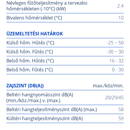
Névleges fűtőteljesítmény a tervezési
2.4
hőmérsékleten (-10°C) (kW)
Bivalens hőmérséklet (°C)
-10
ÜZEMELTETÉSI HATÁROK
Külső hőm. Hűtés (°C)
-25 ~ 50
Külső hőm. Fűtés (°C)
-30 ~ 30
Belső hőm. Hűtés (°C)
16 - 32
Belső hőm. Fűtés (°C)
0 - 30
ZAJSZINT (DB(A))
max./köz/min.
Beltéri hangnyomásszint dB(A)
20/29/45
(min./köz./max.) v. (max.)
Beltéri hangteljesítményszint dB(A) (max.)
58
Kültéri hangteljesítményszint dB(A)
59