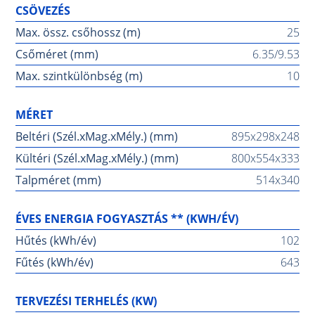
CSÖVEZÉS
Max. össz. csőhossz (m)
25
Csőméret (mm)
6.35/9.53
Max. szintkülönbség (m)
10
MÉRET
Beltéri (Szél.xMag.xMély.) (mm)
895x298x248
Kültéri (Szél.xMag.xMély.) (mm)
800x554x333
Talpméret (mm)
514x340
ÉVES ENERGIA FOGYASZTÁS ** (KWH/ÉV)
Hűtés (kWh/év)
102
Fűtés (kWh/év)
643
TERVEZÉSI TERHELÉS (KW)