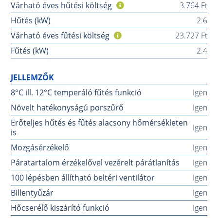
Várható éves hűtési költség
3.764 Ft
Hűtés (kW)
2.6
Várható éves fűtési költség
23.727 Ft
Fűtés (kW)
2.4
JELLEMZŐK
8°C ill. 12°C temperáló fűtés funkció
Igen
Növelt hatékonyságú porszűrő
Igen
Erőteljes hűtés és fűtés alacsony hőmérsékleten
Igen
is
Mozgásérzékelő
Igen
Páratartalom érzékelővel vezérelt párátlanítás
Igen
100 lépésben állítható beltéri ventilátor
Igen
Billentyűzár
Igen
Hőcserélő kiszárító funkció
Igen