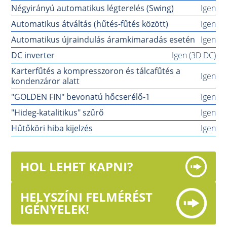
Négyirányú automatikus légterelés (Swing)
Igen
Automatikus átváltás (hűtés-fűtés között)
Igen
Automatikus újraindulás áramkimaradás esetén
Igen
DC inverter
Igen (3D DC)
Karterfűtés a kompresszoron és tálcafűtés a
Igen
kondenzáror alatt
"GOLDEN FIN" bevonatú hőcserélő-1
Igen
"Hideg-katalitikus" szűrő
Igen
Hűtőköri hiba kijelzés
Igen
HOL LEHET KAPNI?
HELYSZÍNI FELMÉRÉST
IGÉNYELEK!