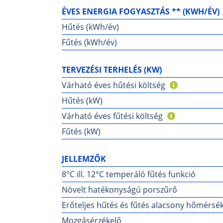
ÉVES ENERGIA FOGYASZTÁS ** (KWH/ÉV)
Hűtés (kWh/év)
Fűtés (kWh/év)
TERVEZÉSI TERHELÉS (KW)
Várható éves hűtési költség
Hűtés (kW)
Várható éves fűtési költség
Fűtés (kW)
JELLEMZŐK
8°C ill. 12°C temperáló fűtés funkció
Növelt hatékonyságú porszűrő
Erőteljes hűtés és fűtés alacsony hőmérsék
Mozgásérzékelő