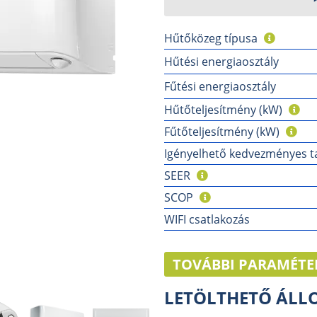
Hűtőközeg típusa
Hűtési energiaosztály
Fűtési energiaosztály
Hűtőteljesítmény (kW)
Fűtőteljesítmény (kW)
Igényelhető kedvezményes ta
SEER
SCOP
WIFI csatlakozás
TOVÁBBI PARAMÉTE
LETÖLTHETŐ ÁL