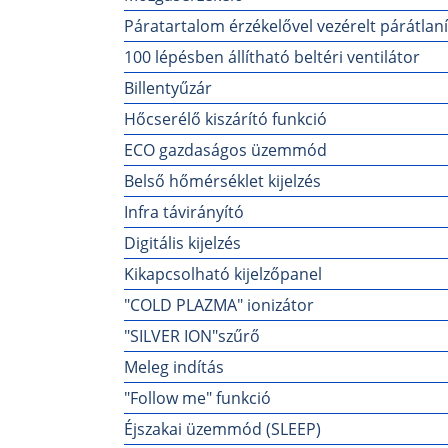
Páratartalom érzékelővel vezérelt párátlan
100 lépésben állítható beltéri ventilátor
Billentyűzár
Hőcserélő kiszárító funkció
ECO gazdaságos üzemmód
Belső hőmérséklet kijelzés
Infra távirányító
Digitális kijelzés
Kikapcsolható kijelzőpanel
"COLD PLAZMA" ionizátor
"SILVER ION"szűrő
Meleg indítás
"Follow me" funkció
Éjszakai üzemmód (SLEEP)