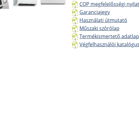
COP megfelelősségi nyilat
Garanciajegy
Használati útmutató
Műszaki szórólap
Termékismertető adatlap
Végfelhasználói katalógus