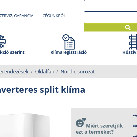
ZERVIZ, GARANCIA
CÉGÜNKRŐL
kció szerint
Klíma­regisztráció
Hősziv
berendezések
Oldalfali
Nordic sorozat
verteres split klíma
Miért szeretjük
ezt a terméket?