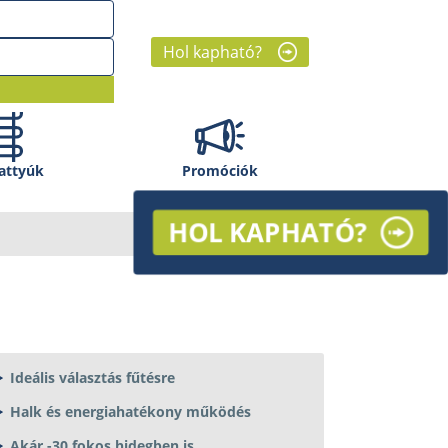
Hol kapható?
attyúk
Promóciók
HOL KAPHATÓ?
Ideális választás fűtésre
Halk és energiahatékony működés
Akár -30 fokos hidegben is