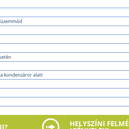
tt üzemmód
setén
 a kondenzáror alatt
HELYSZÍNI FELM
I?