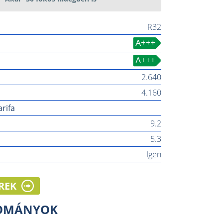
R32
2.640
4.160
rifa
9.2
5.3
Igen
REK
LOMÁNYOK