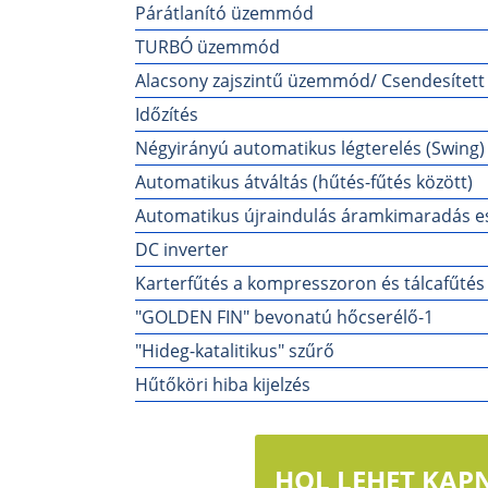
Párátlanító üzemmód
TURBÓ üzemmód
Alacsony zajszintű üzemmód/ Csendesíte
Időzítés
Négyirányú automatikus légterelés (Swing)
Automatikus átváltás (hűtés-fűtés között)
Automatikus újraindulás áramkimaradás e
DC inverter
Karterfűtés a kompresszoron és tálcafűtés
"GOLDEN FIN" bevonatú hőcserélő-1
"Hideg-katalitikus" szűrő
Hűtőköri hiba kijelzés
HOL LEHET KAPN