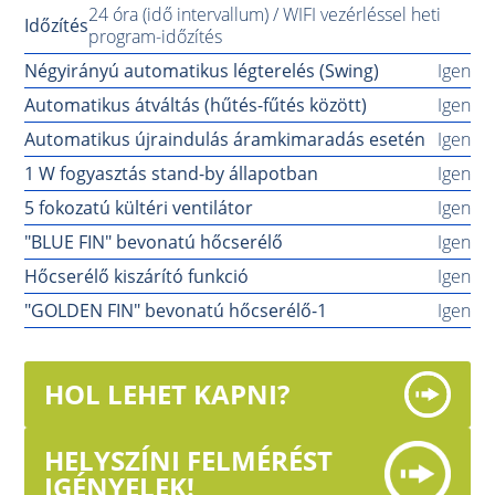
24 óra (idő intervallum) / WIFI vezérléssel heti
Időzítés
program-időzítés
Négyirányú automatikus légterelés (Swing)
Igen
Automatikus átváltás (hűtés-fűtés között)
Igen
Automatikus újraindulás áramkimaradás esetén
Igen
1 W fogyasztás stand-by állapotban
Igen
5 fokozatú kültéri ventilátor
Igen
"BLUE FIN" bevonatú hőcserélő
Igen
Hőcserélő kiszárító funkció
Igen
"GOLDEN FIN" bevonatú hőcserélő-1
Igen
HOL LEHET KAPNI?
HELYSZÍNI FELMÉRÉST
IGÉNYELEK!