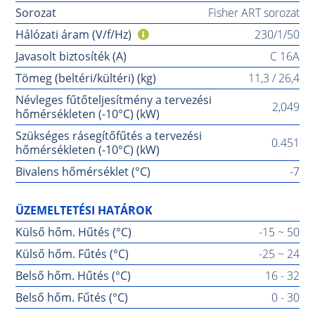
Sorozat
Fisher ART sorozat
Hálózati áram (V/f/Hz)
230/1/50
Javasolt biztosíték (A)
C 16A
Tömeg (beltéri/kültéri) (kg)
11,3 / 26,4
Névleges fűtőteljesítmény a tervezési
2,049
hőmérsékleten (-10°C) (kW)
Szükséges rásegítőfűtés a tervezési
0.451
hőmérsékleten (-10°C) (kW)
Bivalens hőmérséklet (°C)
-7
ÜZEMELTETÉSI HATÁROK
Külső hőm. Hűtés (°C)
-15 ~ 50
Külső hőm. Fűtés (°C)
-25 ~ 24
Belső hőm. Hűtés (°C)
16 - 32
Belső hőm. Fűtés (°C)
0 - 30