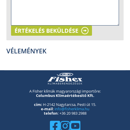
ÉRTÉKELÉS BEKÜLDÉSE
VÉLEMÉNYEK
A Fisher klímák magyarországi importőre:
Columbus Klímaértékesítő Kft.
cím:
H-2142 Nagytarcsa, Pesti út 15.
e-mail
:
info@fisherklima.hu
telefon
: +36 20 983 2988