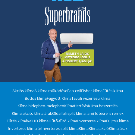
Akciós klíma
A klíma működése
Fan-coil
Fisher klíma
Fűtés klíma
Büdös klíma
Fagyott Klíma
Távoli vezérlésű klíma
Klíma hidegben-melegben
Klímatisztítás
Klíma beszerelés
Klíma akció, klíma árak
Oldalfali split klíma, ami fűtésre is remek
Fűtés klímával
HD klíma
Hűtő-fűtő klíma
Inverteres klíma
Fujitsu klíma
Inverteres klíma ár
Inverteres split klíma
Klíma
Klíma akció
Klíma árak