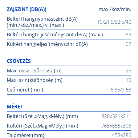
ZAJSZINT (DB(A))
max./köz/min.
Beltéri hangnyomásszint dB(A)
19/21,5/32,5/40
(min./köz./max.) v. (max.)
Beltéri hangteljesítményszint dB(A) (max.)
53
Kültéri hangteljesítményszint dB(A)
62
CSÖVEZÉS
Max. össz. csőhossz (m)
25
Max. szintkülönbség (m)
10
Csőméret (mm)
6.35/9.53
MÉRET
Beltéri (Szél.xMag.xMély.) (mm)
920x321x211
Kültéri (Szél.xMag.xMély.) (mm)
765x555x303
Talpméret (mm)
452x286