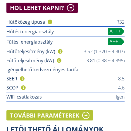
HOL LEHET KAPNI?
Hűtőközeg típusa
R32
Hűtési energiaosztály
Fűtési energiaosztály
Hűtőteljesítmény (kW)
3.52 (1.320 ~ 4.307)
Fűtőteljesítmény (kW)
3.81 (0.88 ~ 4.395)
Igényelhető kedvezményes tarifa
SEER
8.5
SCOP
4.6
WIFI csatlakozás
Igen
TOVÁBBI PARAMÉTEREK
LETÖLTHETŐ ÁLLOMÁNYOK