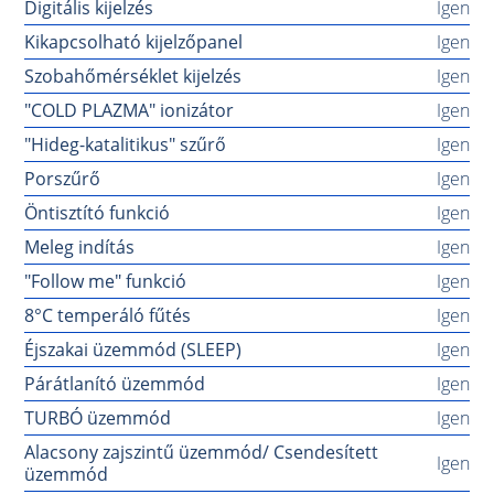
Digitális kijelzés
Igen
Kikapcsolható kijelzőpanel
Igen
Szobahőmérséklet kijelzés
Igen
"COLD PLAZMA" ionizátor
Igen
"Hideg-katalitikus" szűrő
Igen
Porszűrő
Igen
Öntisztító funkció
Igen
Meleg indítás
Igen
"Follow me" funkció
Igen
8°C temperáló fűtés
Igen
Éjszakai üzemmód (SLEEP)
Igen
Párátlanító üzemmód
Igen
TURBÓ üzemmód
Igen
Alacsony zajszintű üzemmód/ Csendesített
Igen
üzemmód