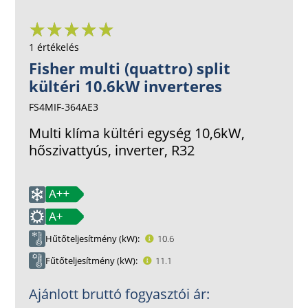
1 értékelés
Fisher multi (quattro) split
kültéri 10.6kW inverteres
FS4MIF-364AE3
Multi klíma kültéri egység 10,6kW,
hőszivattyús, inverter, R32
Hűtőteljesítmény (kW)
10.6
Fűtőteljesítmény (kW)
11.1
Ajánlott bruttó fogyasztói ár: