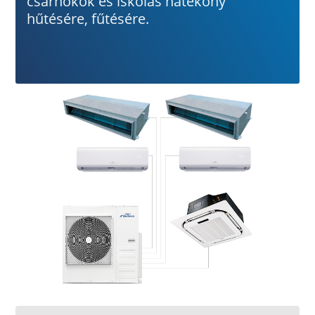
csarnokok és iskolás hatékony
hűtésére, fűtésére.