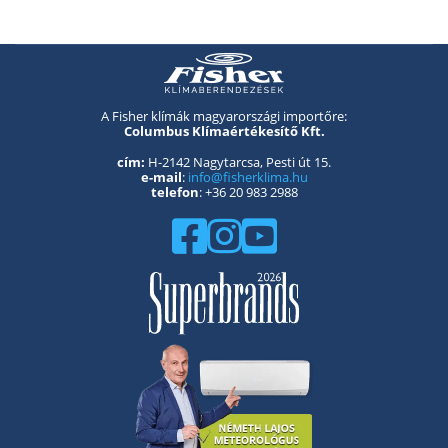
A Fisher klímák magyarországi importőre:
Columbus Klímaértékesítő Kft.
cím:
H-2142 Nagytarcsa, Pesti út 15.
e-mail
:
info@fisherklima.hu
telefon
: +36 20 983 2988