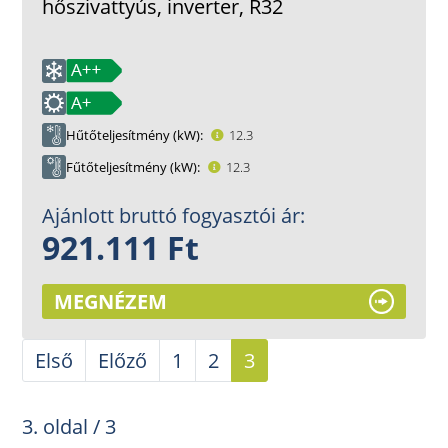
hőszivattyús, inverter, R32
Hűtőteljesítmény (kW)
12.3
Fűtőteljesítmény (kW)
12.3
Ajánlott bruttó fogyasztói ár:
921.111 Ft
MEGNÉZEM
Első
Előző
1
2
3
3. oldal / 3