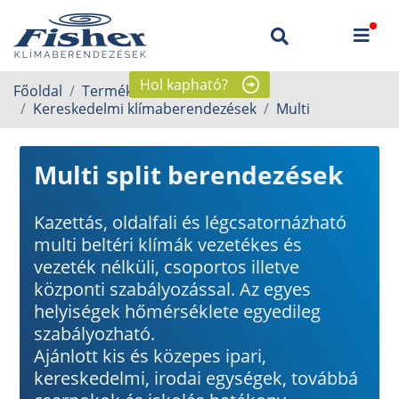
Hol kapható?
Főoldal
Termékek
Kereskedelmi klímaberendezések
Multi
Multi split berendezések
Kazettás, oldalfali és légcsatornázható
multi beltéri klímák vezetékes és
vezeték nélküli, csoportos illetve
központi szabályozással. Az egyes
helyiségek hőmérséklete egyedileg
szabályozható.
Ajánlott kis és közepes ipari,
kereskedelmi, irodai egységek, továbbá