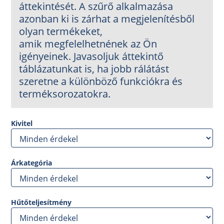
áttekintését. A szűrő alkalmazása
azonban ki is zárhat a megjelenítésből
olyan termékeket,
amik megfelelhetnének az Ön
igényeinek. Javasoljuk áttekintő
táblázatunkat is, ha jobb rálátást
szeretne a különböző funkciókra és
terméksorozatokra.
Kivitel
Árkategória
Hűtőteljesítmény