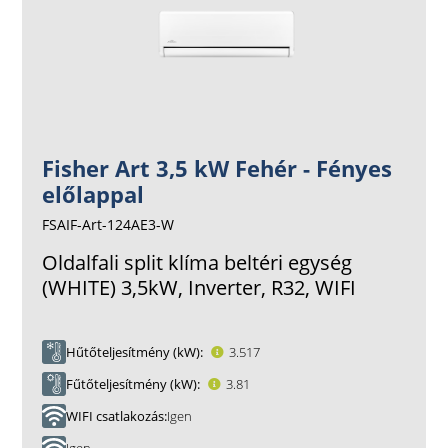
Fisher Art 3,5 kW Fehér - Fényes
előlappal
FSAIF-Art-124AE3-W
Oldalfali split klíma beltéri egység
(WHITE) 3,5kW, Inverter, R32, WIFI
Hűtőteljesítmény (kW)
3.517
Fűtőteljesítmény (kW)
3.81
WIFI csatlakozás
Igen