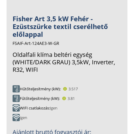
Fisher Art 3,5 kW Fehér -
Ezüstszürke textil cserélhető
előlappal
FSAIF-Art-124AE3-W-GR
Oldalfali klíma beltéri egység
(WHITE/DARK GRAU) 3,5kW, Inverter,
R32, WIFI
Hűtőteljesítmény (kW)
3.517
Fűtőteljesítmény (kW)
3.81
WIFI csatlakozás
Igen
Igen
Ajánlott bruttó fogyasztói ár: