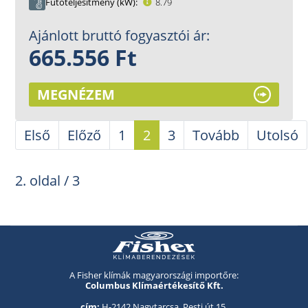
Fűtőteljesítmény (kW)
8.79
Ajánlott bruttó fogyasztói ár:
665.556 Ft
MEGNÉZEM
Első
Előző
1
2
3
Tovább
Utolsó
2. oldal / 3
A Fisher klímák magyarországi importőre:
Columbus Klímaértékesítő Kft.
cím:
H-2142 Nagytarcsa, Pesti út 15.