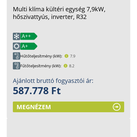
Multi klíma kültéri egység 7,9kW,
hőszivattyús, inverter, R32
Hűtőteljesítmény (kW)
7.9
Fűtőteljesítmény (kW)
8.2
Ajánlott bruttó fogyasztói ár:
587.778 Ft
MEGNÉZEM