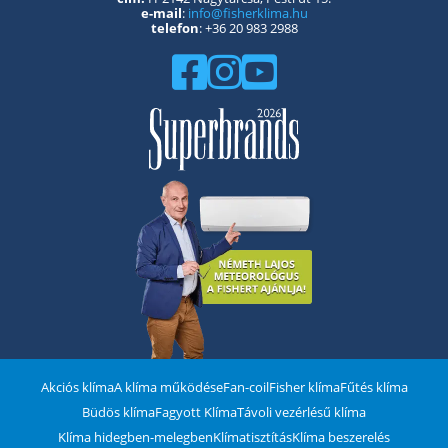
e-mail
:
info@fisherklima.hu
telefon
: +36 20 983 2988
Akciós klíma
A klíma működése
Fan-coil
Fisher klíma
Fűtés klíma
Büdös klíma
Fagyott Klíma
Távoli vezérlésű klíma
Klíma hidegben-melegben
Klímatisztítás
Klíma beszerelés