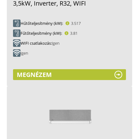
3,5kW, Inverter, R32, WIFI
Hűtőteljesítmény (kW)
3.517
Fűtőteljesítmény (kW)
3.81
WIFI csatlakozás
Igen
Igen
MEGNÉZEM