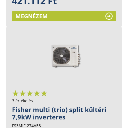
421.112 Ft
MEGNÉZEM
3 értékelés
Fisher multi (trio) split kültéri
7,9kW inverteres
FS3MIF-274AE3