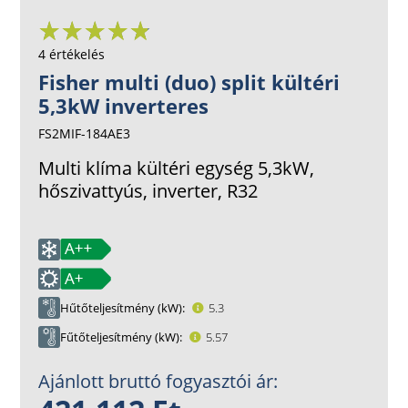
4 értékelés
Fisher multi (duo) split kültéri
5,3kW inverteres
FS2MIF-184AE3
Multi klíma kültéri egység 5,3kW,
hőszivattyús, inverter, R32
Hűtőteljesítmény (kW)
5.3
Fűtőteljesítmény (kW)
5.57
Ajánlott bruttó fogyasztói ár: