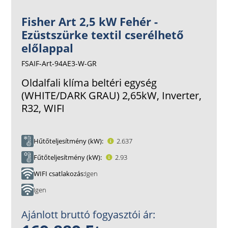
Fisher Art 2,5 kW Fehér -
Ezüstszürke textil cserélhető
előlappal
FSAIF-Art-94AE3-W-GR
Oldalfali klíma beltéri egység
(WHITE/DARK GRAU) 2,65kW, Inverter,
R32, WIFI
Hűtőteljesítmény (kW)
2.637
Fűtőteljesítmény (kW)
2.93
WIFI csatlakozás
Igen
Igen
Ajánlott bruttó fogyasztói ár: