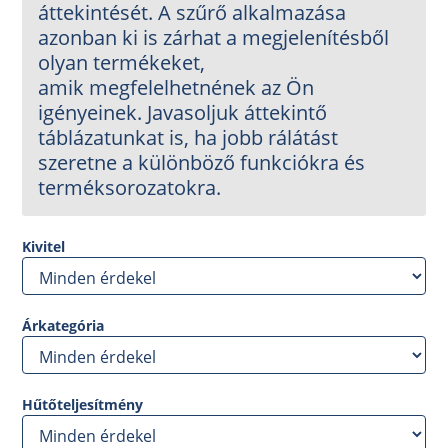
áttekintését. A szűrő alkalmazása
azonban ki is zárhat a megjelenítésből
olyan termékeket,
amik megfelelhetnének az Ön
igényeinek. Javasoljuk áttekintő
táblázatunkat is, ha jobb rálátást
szeretne a különböző funkciókra és
terméksorozatokra.
Kivitel
Árkategória
Hűtőteljesítmény