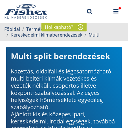
Hol kapható?
Főoldal
Termékek
Kereskedelmi klímaberendezések
Multi
Multi split berendezések
Kazettás, oldalfali és légcsatornázható
multi beltéri klímák vezetékes és
vezeték nélküli, csoportos illetve
központi szabályozással. Az egyes
helyiségek hőmérséklete egyedileg
szabályozható.
Ajánlott kis és közepes ipari,
kereskedelmi, irodai egységek, továbbá