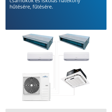
csarnokok és iskolás hatékony
hűtésére, fűtésére.