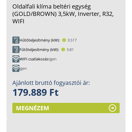
Oldalfali klíma beltéri egység
(GOLD/BROWN) 3,5kW, Inverter, R32,
WIFI
Hűtőteljesítmény (kW)
3.517
Fűtőteljesítmény (kW)
3.81
WIFI csatlakozás
Igen
Igen
Ajánlott bruttó fogyasztói ár:
179.889 Ft
MEGNÉZEM