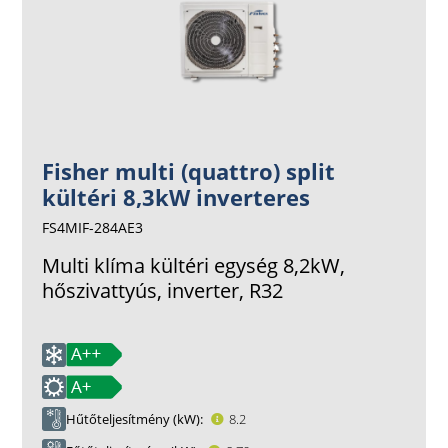
Fisher multi (quattro) split
kültéri 8,3kW inverteres
FS4MIF-284AE3
Multi klíma kültéri egység 8,2kW,
hőszivattyús, inverter, R32
Hűtőteljesítmény (kW)
8.2