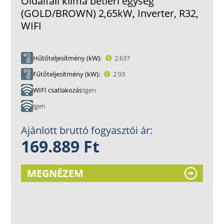
Oldalfali klíma betléri egység
(GOLD/BROWN) 2,65kW, Inverter, R32,
WIFI
Hűtőteljesítmény (kW)
2.637
Fűtőteljesítmény (kW)
2.93
WIFI csatlakozás
Igen
Igen
Ajánlott bruttó fogyasztói ár:
169.889 Ft
MEGNÉZEM