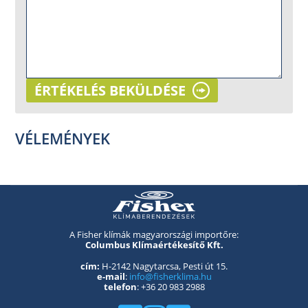
ÉRTÉKELÉS BEKÜLDÉSE
VÉLEMÉNYEK
A Fisher klímák magyarországi importőre:
Columbus Klímaértékesítő Kft.
cím:
H-2142 Nagytarcsa, Pesti út 15.
e-mail
:
info@fisherklima.hu
telefon
: +36 20 983 2988