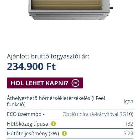
Ajánlott bruttó fogyasztói ár:
234.900 Ft
HOL LEHET KAPNI?
Áthelyezhető hőmérsékletérzékelés (I Feel
Igen
funkció)
ECO üzemmód -
Opció (infra távirányítóval RG10)
Hűtőközeg típusa
R32
Hűtőteljesítmény (kW)
5.28