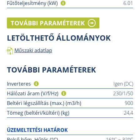
Fűtőteljesítmény (kW)
6.01
TOVÁBBI PARAMÉTEREK
LETÖLTHETŐ ÁLLOMÁNYOK
Műszaki adatlap
TOVÁBBI PARAMÉTEREK
Inverteres
Igen (DC)
Hálózati áram (V/f/Hz)
230/1/50
Beltéri légszállítás (max.) (m3/h)
900
Tömeg (beltéri/kültéri) (kg)
24,4
ÜZEMELTETÉSI HATÁROK
Belső hőm. Hűtés (°C)
16°C ~ 32°C