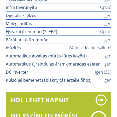
Infra távirányító
Opció
Digitális kijelzés
Igen
Meleg indítás
Igen
Éjszakai üzemmód (SLEEP)
Opció
Párátlanító üzemmód
Igen
Időzítés
24 óra (idő intervallum)
Automatikus átváltás (hűtés-fűtés között)
Igen
Automatikus újraindulás áramkimaradás esetén
Igen
DC inverter
Igen (3D)
Külső jel bemenet (ablaknyitás érzékelőhöz)
Igen
HOL LEHET KAPNI?
HELYSZÍNI FELMÉRÉST