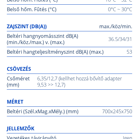
Belső hőm. Fűtés (°C)
0°C ~ 30°C
ZAJSZINT (DB(A))
max./köz/min.
Beltéri hangnyomásszint dB(A)
36.5/34/31
(min./köz./max.) v. (max.)
Beltéri hangteljesítményszint dB(A) (max.)
53
CSÖVEZÉS
Csőméret
6,35/12,7 (kellhet hozzá bővítő adapter
(mm)
9,53 >> 12,7)
MÉRET
Beltéri (Szél.xMag.xMély.) (mm)
700x245x750
JELLEMZŐK
Vezetékes távirányító
Igen