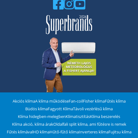
Akciós klíma
A klíma működése
Fan-coil
Fisher klíma
Fűtés klíma
Büdös klíma
Fagyott Klíma
Távoli vezérlésű klíma
Klíma hidegben-melegben
Klímatisztítás
Klíma beszerelés
Klíma akció, klíma árak
Oldalfali split klíma, ami fűtésre is remek
Fűtés klímával
HD klíma
Hűtő-fűtő klíma
Inverteres klíma
Fujitsu klíma