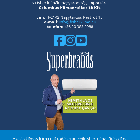
A Fisher klímák magyarországi importőre:
Columbus Klímaértékesítő Kft.
cím:
H-2142 Nagytarcsa, Pesti út 15.
e-mail
:
info@fisherklima.hu
telefon
: +36 20 983 2988
Akciós klíma
A klíma működése
Fan-coil
Fisher klíma
Fűtés klíma