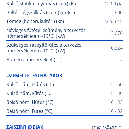
Külső statikus nyomás (max) (Pa)
40-60
pa
Beltéri légszállítás (max.) (m3/h)
800
Tömeg (beltéri/kültéri) (kg)
22.5/32.5
Névleges fűtőteljesítmény a tervezési
3.676
hőmérsékleten (-10°C) (kW)
Szükséges rásegítőfűtés a tervezési
0.324
hőmérsékleten (-10°C) (kW)
Bivalens hőmérséklet (°C)
-7
ÜZEMELTETÉSI HATÁROK
Külső hőm. Hűtés (°C)
-15 - 50
Külső hőm. Fűtés (°C)
-15 - 30
Belső hőm. Hűtés (°C)
16 - 32
Belső hőm. Fűtés (°C)
16 - 32
ZAJSZINT (DB(A))
max./köz/min.