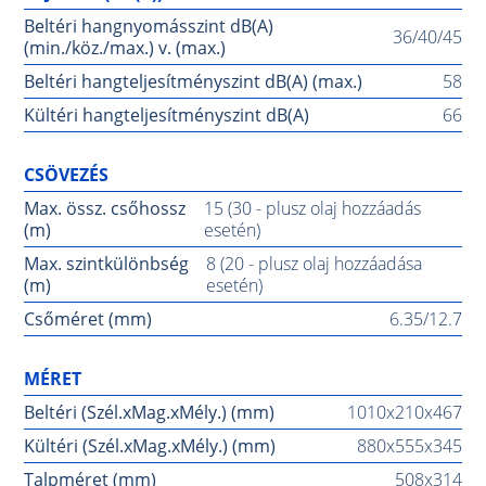
Beltéri hangnyomásszint dB(A)
36/40/45
(min./köz./max.) v. (max.)
Beltéri hangteljesítményszint dB(A) (max.)
58
Kültéri hangteljesítményszint dB(A)
66
CSÖVEZÉS
Max. össz. csőhossz
15 (30 - plusz olaj hozzáadás
(m)
esetén)
Max. szintkülönbség
8 (20 - plusz olaj hozzáadása
(m)
esetén)
Csőméret (mm)
6.35/12.7
MÉRET
Beltéri (Szél.xMag.xMély.) (mm)
1010x210x467
Kültéri (Szél.xMag.xMély.) (mm)
880x555x345
Talpméret (mm)
508x314