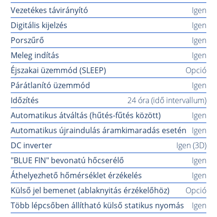
Vezetékes távirányító
Igen
Digitális kijelzés
Igen
Porszűrő
Igen
Meleg indítás
Igen
Éjszakai üzemmód (SLEEP)
Opció
Párátlanító üzemmód
Igen
Időzítés
24 óra (idő intervallum)
Automatikus átváltás (hűtés-fűtés között)
Igen
Automatikus újraindulás áramkimaradás esetén
Igen
DC inverter
Igen (3D)
"BLUE FIN" bevonatú hőcserélő
Igen
Áthelyezhető hőmérséklet érzékelés
Igen
Külső jel bemenet (ablaknyitás érzékelőhöz)
Opció
Több lépcsőben állítható külső statikus nyomás
Igen