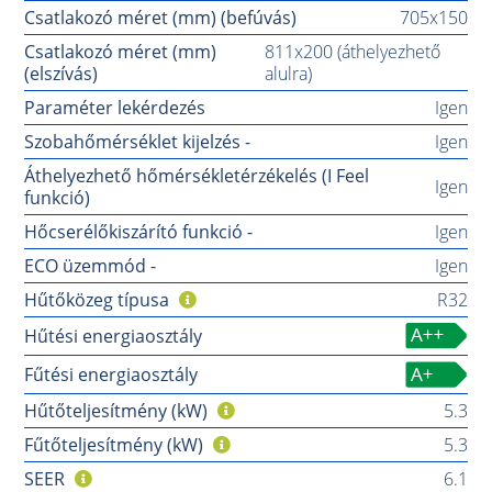
Csatlakozó méret (mm) (befúvás)
705x150
Csatlakozó méret (mm)
811x200 (áthelyezhető
(elszívás)
alulra)
Paraméter lekérdezés
Igen
Szobahőmérséklet kijelzés -
Igen
Áthelyezhető hőmérsékletérzékelés (I Feel
Igen
funkció)
Hőcserélőkiszárító funkció -
Igen
ECO üzemmód -
Igen
Hűtőközeg típusa
R32
Hűtési energiaosztály
Fűtési energiaosztály
Hűtőteljesítmény (kW)
5.3
Fűtőteljesítmény (kW)
5.3
SEER
6.1