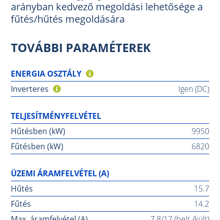
arányban kedvező megoldási lehetősége a
fűtés/hűtés megoldására
TOVÁBBI PARAMÉTEREK
ENERGIA OSZTÁLY
Inverteres
Igen (DC)
TELJESÍTMÉNYFELVÉTEL
Hűtésben (kW)
9950
Fűtésben (kW)
6820
ÜZEMI ÁRAMFELVÉTEL (A)
Hűtés
15.7
Fűtés
14.2
Max. áramfelvétel (A)
7.8/17 (belt./kült)