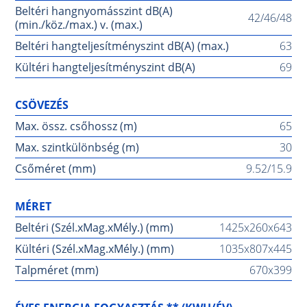
Beltéri hangnyomásszint dB(A)
42/46/48
(min./köz./max.) v. (max.)
Beltéri hangteljesítményszint dB(A) (max.)
63
Kültéri hangteljesítményszint dB(A)
69
CSÖVEZÉS
Max. össz. csőhossz (m)
65
Max. szintkülönbség (m)
30
Csőméret (mm)
9.52/15.9
MÉRET
Beltéri (Szél.xMag.xMély.) (mm)
1425x260x643
Kültéri (Szél.xMag.xMély.) (mm)
1035x807x445
Talpméret (mm)
670x399