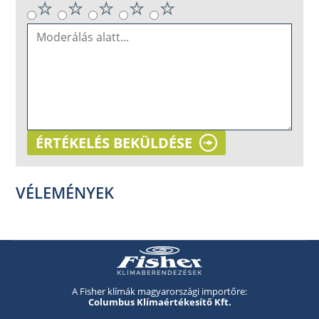
ÉRTÉKELÉS BEKÜLDÉSE
VÉLEMÉNYEK
A Fisher klímák magyarországi importőre:
Columbus Klímaértékesítő Kft.