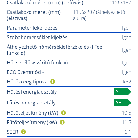
Csatlakozó méret (mm) (befúvás)
1156x197
Csatlakozó méret (mm)
1156x207 (áthelyezhető
(elszívás)
alulra)
Paraméter lekérdezés
Igen
Szobahőmérséklet kijelzés -
Igen
Áthelyezhető hőmérsékletérzékelés (I Feel
Igen
funkció)
Hőcserélőkiszárító funkció -
Igen
ECO üzemmód -
Igen
Hűtőközeg típusa
R32
Hűtési energiaosztály
Fűtési energiaosztály
Hűtőteljesítmény (kW)
10.5
Fűtőteljesítmény (kW)
11.5
SEER
6.1