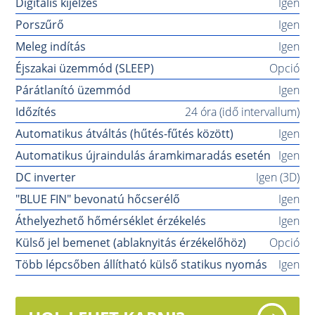
Digitális kijelzés
Igen
Porszűrő
Igen
Meleg indítás
Igen
Éjszakai üzemmód (SLEEP)
Opció
Párátlanító üzemmód
Igen
Időzítés
24 óra (idő intervallum)
Automatikus átváltás (hűtés-fűtés között)
Igen
Automatikus újraindulás áramkimaradás esetén
Igen
DC inverter
Igen (3D)
"BLUE FIN" bevonatú hőcserélő
Igen
Áthelyezhető hőmérséklet érzékelés
Igen
Külső jel bemenet (ablaknyitás érzékelőhöz)
Opció
Több lépcsőben állítható külső statikus nyomás
Igen