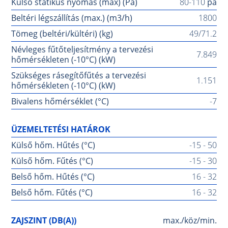
Külső statikus nyomás (max) (Pa)
80-110
pa
Beltéri légszállítás (max.) (m3/h)
1800
Tömeg (beltéri/kültéri) (kg)
49/71.2
Névleges fűtőteljesítmény a tervezési
7.849
hőmérsékleten (-10°C) (kW)
Szükséges rásegítőfűtés a tervezési
1.151
hőmérsékleten (-10°C) (kW)
Bivalens hőmérséklet (°C)
-7
ÜZEMELTETÉSI HATÁROK
Külső hőm. Hűtés (°C)
-15 - 50
Külső hőm. Fűtés (°C)
-15 - 30
Belső hőm. Hűtés (°C)
16 - 32
Belső hőm. Fűtés (°C)
16 - 32
ZAJSZINT (DB(A))
max./köz/min.