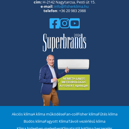
cím:
H-2142 Nagytarcsa, Pesti út 15.
e-mail
:
info@fisherklima.hu
telefon
: +36 20 983 2988
Akciós klíma
A klíma működése
Fan-coil
Fisher klíma
Fűtés klíma
Büdös klíma
Fagyott Klíma
Távoli vezérlésű klíma
Klíma hidegben-melegben
Klímatisztítás
Klíma beszerelés