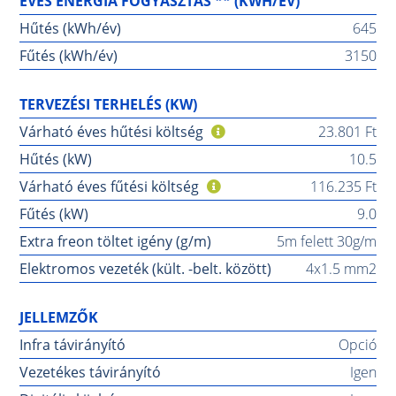
ÉVES ENERGIA FOGYASZTÁS ** (KWH/ÉV)
Hűtés (kWh/év)
645
Fűtés (kWh/év)
3150
TERVEZÉSI TERHELÉS (KW)
Várható éves hűtési költség
23.801 Ft
Hűtés (kW)
10.5
Várható éves fűtési költség
116.235 Ft
Fűtés (kW)
9.0
Extra freon töltet igény (g/m)
5m felett 30g/m
Elektromos vezeték (kült. -belt. között)
4x1.5 mm2
JELLEMZŐK
Infra távirányító
Opció
Vezetékes távirányító
Igen