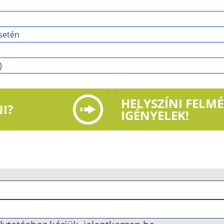
setén
)
HELYSZÍNI FELM
I?
IGÉNYELEK!