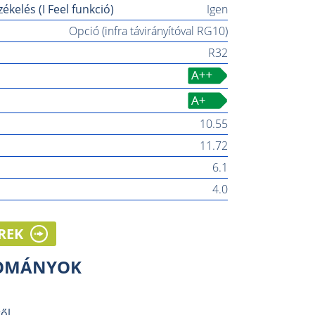
kelés (I Feel funkció)
Igen
Opció (infra távirányítóval RG10)
R32
10.55
11.72
6.1
4.0
REK
LOMÁNYOK
ől