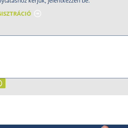
lytatáshoz kérjük, jelentkezzen be.
GISZTRÁCIÓ