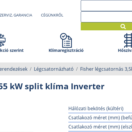
ZERVIZ, GARANCIA
CÉGÜNKRŐL
kció szerint
Klíma­regisztráció
Hősziv
berendezések
Légcsatornázható
Fisher légcsatornás 3,5
55 kW split klíma Inverter
Hálózati bekötés (kültéri)
Csatlakozó méret (mm) (befú
Csatlakozó méret (mm) (elszí