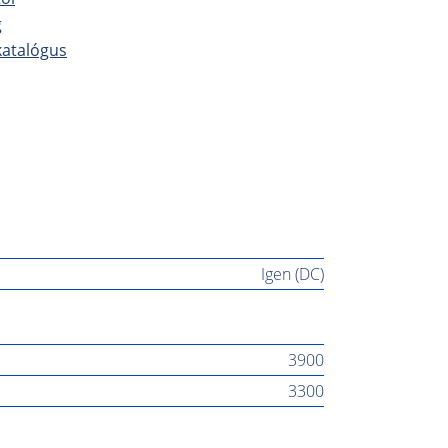
g
katalógus
Igen (DC)
3900
3300