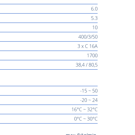
6.0
5.3
10
400/3/50
3 x C 16A
1700
38,4 / 80,5
-15 ~ 50
-20 ~ 24
16°C ~ 32°C
0°C ~ 30°C