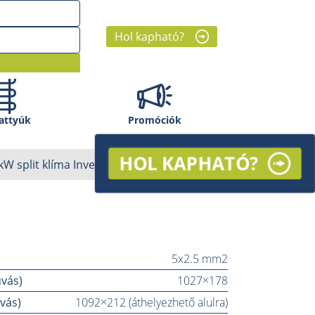
Hol kapható?
attyúk
Promóciók
HOL KAPHATÓ?
kW split klíma Inverter
5x2.5 mm2
vás)
1027×178
vás)
1092×212 (áthelyezhető alulra)