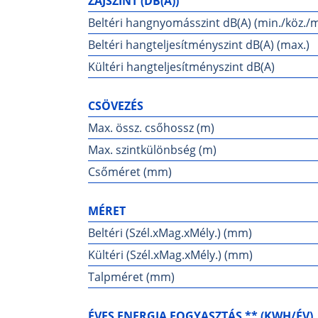
ZAJSZINT (DB(A))
Beltéri hangnyomásszint dB(A) (min./köz./ma
Beltéri hangteljesítményszint dB(A) (max.)
Kültéri hangteljesítményszint dB(A)
CSÖVEZÉS
Max. össz. csőhossz (m)
Max. szintkülönbség (m)
Csőméret (mm)
MÉRET
Beltéri (Szél.xMag.xMély.) (mm)
Kültéri (Szél.xMag.xMély.) (mm)
Talpméret (mm)
ÉVES ENERGIA FOGYASZTÁS ** (KWH/ÉV)