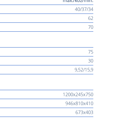
max./köz/min.
40/37/34
62
70
75
30
9,52/15,9
1200x245x750
946x810x410
673x403