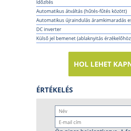
Időzítés
Automatikus átváltás (hűtés-fűtés között)
Automatikus újraindulás áramkimaradás e
DC inverter
Külső jel bemenet (ablaknyitás érzékelőhöz
HOL LEHET KAPN
ÉRTÉKELÉS