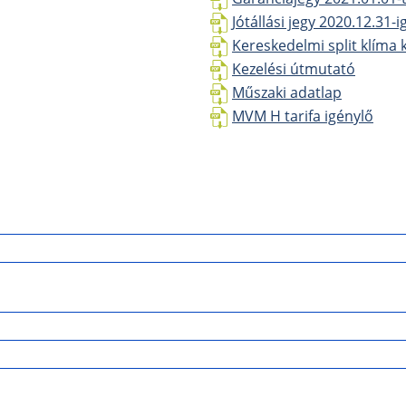
Jótállási jegy 2020.12.31-i
Kereskedelmi split klíma 
Kezelési útmutató
Műszaki adatlap
MVM H tarifa igénylő