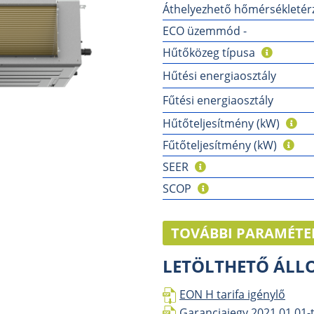
Áthelyezhető hőmérsékletérzé
ECO üzemmód -
Hűtőközeg típusa
Hűtési energiaosztály
Fűtési energiaosztály
Hűtőteljesítmény (kW)
Fűtőteljesítmény (kW)
SEER
SCOP
TOVÁBBI PARAMÉTE
LETÖLTHETŐ ÁL
EON H tarifa igénylő
Garanciajegy 2021.01.01-t