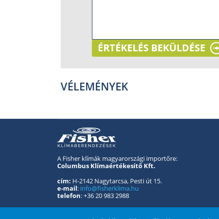
ÉRTÉKELÉS BEKÜLDÉSE
VÉLEMÉNYEK
A Fisher klímák magyarországi importőre:
Columbus Klímaértékesítő Kft.
cím:
H-2142 Nagytarcsa, Pesti út 15.
e-mail
:
info@fisherklima.hu
telefon
: +36 20 983 2988