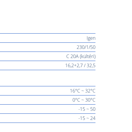
Igen
230/1/50
C 20A (kültéri)
16,2+2,7 / 32,5
16°C ~ 32°C
0°C ~ 30°C
-15 ~ 50
-15 ~ 24