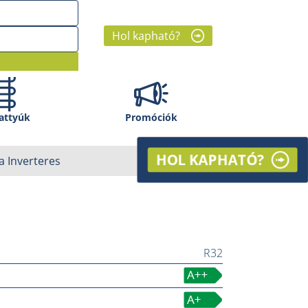
Hol kapható?
attyúk
Promóciók
HOL KAPHATÓ?
ma Inverteres
R32