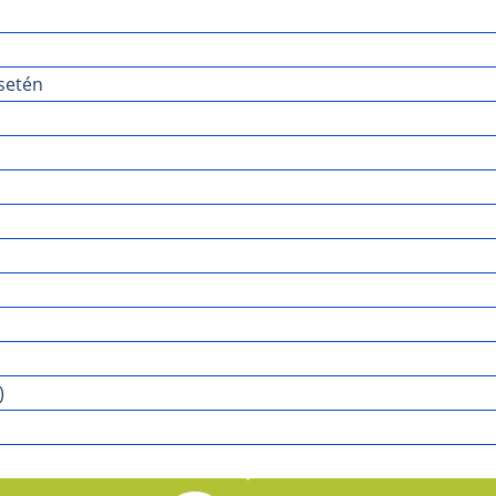
setén
)