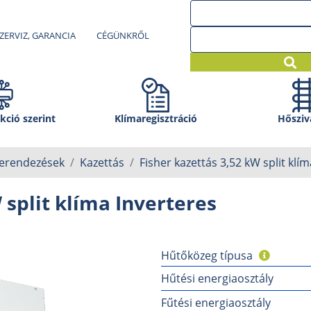
ZERVIZ, GARANCIA
CÉGÜNKRŐL
kció szerint
Klíma­regisztráció
Hősziv
berendezések
Kazettás
Fisher kazettás 3,52 kW split klí
 split klíma Inverteres
Hűtőközeg típusa
Hűtési energiaosztály
Fűtési energiaosztály