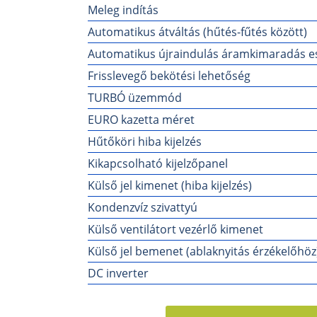
Meleg indítás
Automatikus átváltás (hűtés-fűtés között)
Automatikus újraindulás áramkimaradás e
Frisslevegő bekötési lehetőség
TURBÓ üzemmód
EURO kazetta méret
Hűtőköri hiba kijelzés
Kikapcsolható kijelzőpanel
Külső jel kimenet (hiba kijelzés)
Kondenzvíz szivattyú
Külső ventilátort vezérlő kimenet
Külső jel bemenet (ablaknyitás érzékelőhöz
DC inverter