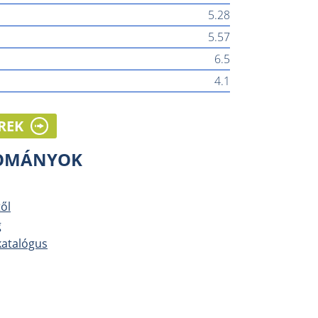
5.28
5.57
6.5
4.1
REK
LOMÁNYOK
ől
g
katalógus