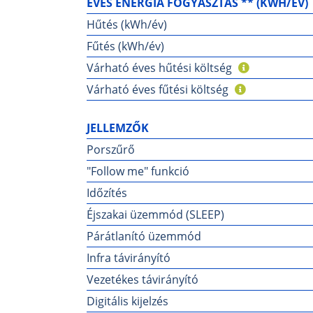
ÉVES ENERGIA FOGYASZTÁS ** (KWH/ÉV)
Hűtés (kWh/év)
Fűtés (kWh/év)
Várható éves hűtési költség
Várható éves fűtési költség
JELLEMZŐK
Porszűrő
"Follow me" funkció
Időzítés
Éjszakai üzemmód (SLEEP)
Párátlanító üzemmód
Infra távirányító
Vezetékes távirányító
Digitális kijelzés