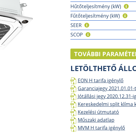
Hűtőteljesítmény (kW)
Fűtőteljesítmény (kW)
SEER
SCOP
TOVÁBBI PARAMÉTE
LETÖLTHETŐ ÁL
EON H tarifa igénylő
Garanciajegy 2021.01.01-t
Jótállási jegy 2020.12.31-i
Kereskedelmi split klíma 
Kezelési útmutató
Műszaki adatlap
MVM H tarifa igénylő