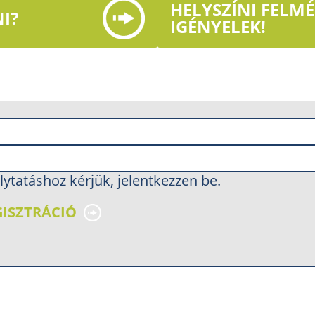
HELYSZÍNI FELM
I?
IGÉNYELEK!
lytatáshoz kérjük, jelentkezzen be.
GISZTRÁCIÓ