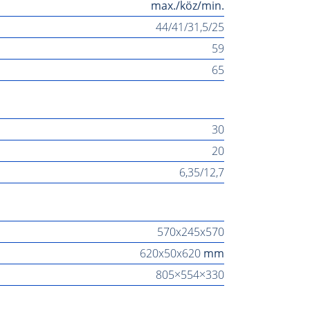
max./köz/min.
44/41/31,5/25
59
65
30
20
6,35/12,7
570x245x570
620x50x620
mm
805×554×330