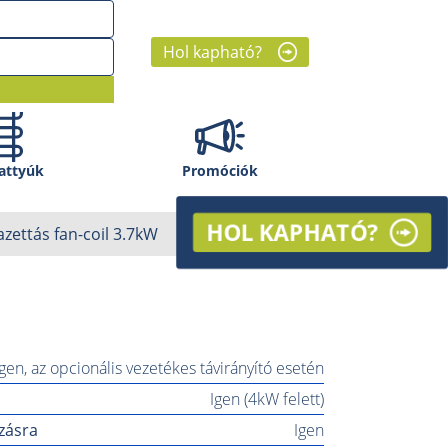
Hol kapható?
attyúk
Promóciók
HOL KAPHATÓ?
azettás fan-coil 3.7kW
Igen, az opcionális vezetékes távirányító esetén
Igen (4kW felett)
ozásra
Igen