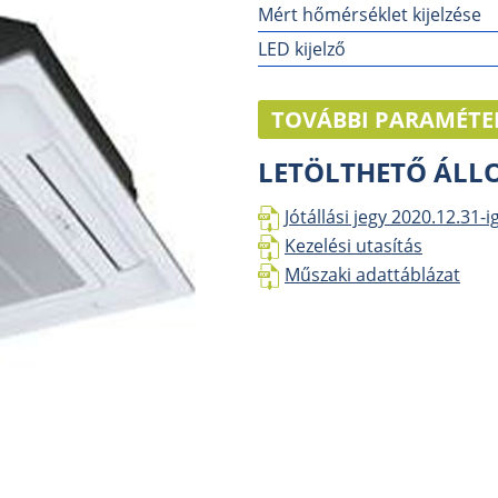
Mért hőmérséklet kijelzése
LED kijelző
TOVÁBBI PARAMÉTE
LETÖLTHETŐ ÁL
Jótállási jegy 2020.12.31-i
Kezelési utasítás
Műszaki adattáblázat