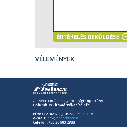
ÉRTÉKELÉS BEKÜLDÉSE
VÉLEMÉNYEK
A Fisher klímák magyarországi importőre:
Columbus Klímaértékesítő Kft.
cím:
H-2142 Nagytarcsa, Pesti út 15.
e-mail
:
info@fisherklima.hu
telefon
: +36 20 983 2988