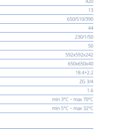
420
13
650/510/390
44
230/1/50
50
592x592x242
650x650x40
18.4+2.2
ZG 3/4
1.6
min 3°C ~ max 70°C
min 5°C ~ max 32°C