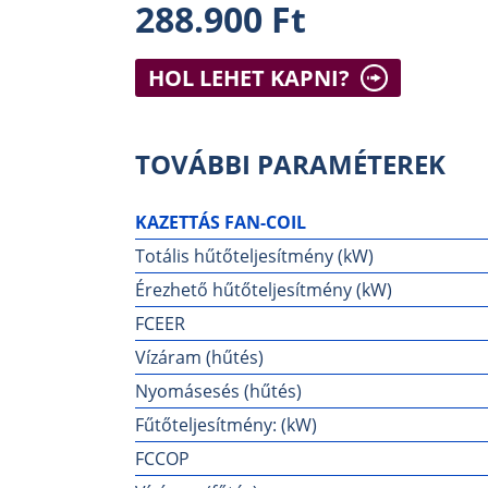
288.900 Ft
HOL LEHET KAPNI?
TOVÁBBI PARAMÉTEREK
KAZETTÁS FAN-COIL
Totális hűtőteljesítmény (kW)
Érezhető hűtőteljesítmény (kW)
FCEER
Vízáram (hűtés)
Nyomásesés (hűtés)
Fűtőteljesítmény: (kW)
FCCOP