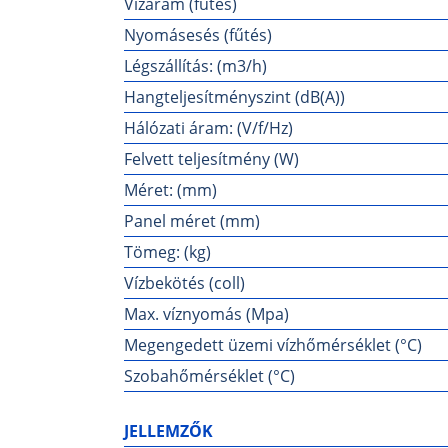
Vízáram (fűtés)
Nyomásesés (fűtés)
Légszállítás: (m3/h)
Hangteljesítményszint (dB(A))
Hálózati áram: (V/f/Hz)
Felvett teljesítmény (W)
Méret: (mm)
Panel méret (mm)
Tömeg: (kg)
Vízbekötés (coll)
Max. víznyomás (Mpa)
Megengedett üzemi vízhőmérséklet (°C)
Szobahőmérséklet (°C)
JELLEMZŐK