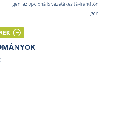
Igen, az opcionális vezetékes távirányítón
Igen
REK
LOMÁNYOK
g