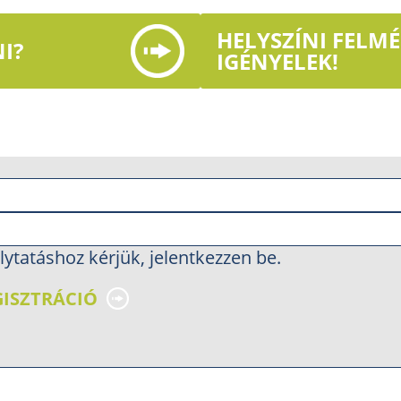
HELYSZÍNI FELM
I?
IGÉNYELEK!
lytatáshoz kérjük, jelentkezzen be.
GISZTRÁCIÓ