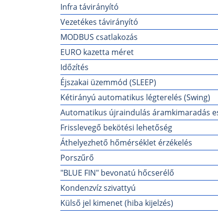
Infra távirányító
Vezetékes távirányító
MODBUS csatlakozás
EURO kazetta méret
Időzítés
Éjszakai üzemmód (SLEEP)
Kétirányú automatikus légterelés (Swing)
Automatikus újraindulás áramkimaradás e
Frisslevegő bekötési lehetőség
Áthelyezhető hőmérséklet érzékelés
Porszűrő
"BLUE FIN" bevonatú hőcserélő
Kondenzvíz szivattyú
Külső jel kimenet (hiba kijelzés)