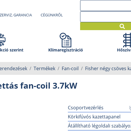
ZERVIZ, GARANCIA
CÉGÜNKRŐL
kció szerint
Klíma­regisztráció
Hősziv
berendezések
Termékek
Fan-coil
Fisher négy csöves k
ttás fan-coil 3.7kW
Csoportvezérlés
Körkifúvós kazettapanel
Átállítható légoldali szabály