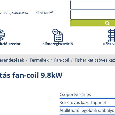
ZERVIZ, GARANCIA
CÉGÜNKRŐL
kció szerint
Klíma­regisztráció
Hősziv
berendezések
Termékek
Fan-coil
Fisher két csöves kaz
tás fan-coil 9.8kW
Csoportvezérlés
Körkifúvós kazettapanel
Átállítható légoldali szabály