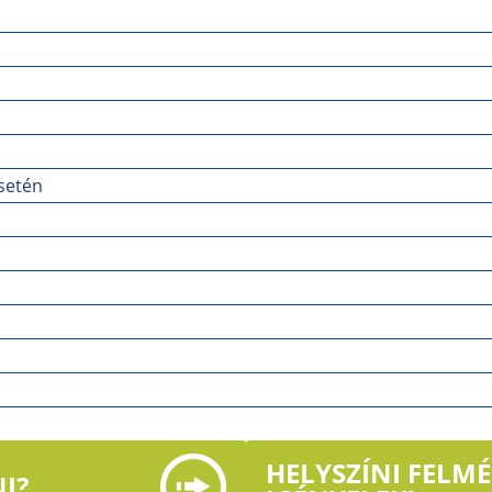
setén
HELYSZÍNI FELM
I?