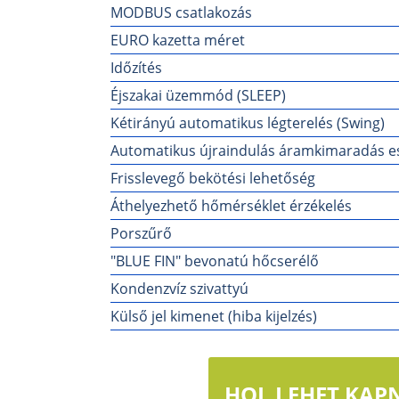
MODBUS csatlakozás
EURO kazetta méret
Időzítés
Éjszakai üzemmód (SLEEP)
Kétirányú automatikus légterelés (Swing)
Automatikus újraindulás áramkimaradás e
Frisslevegő bekötési lehetőség
Áthelyezhető hőmérséklet érzékelés
Porszűrő
"BLUE FIN" bevonatú hőcserélő
Kondenzvíz szivattyú
Külső jel kimenet (hiba kijelzés)
HOL LEHET KAPN