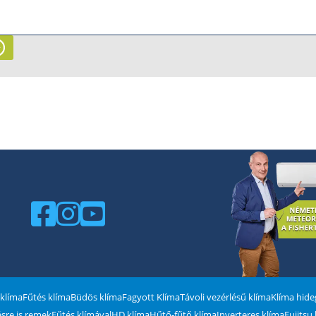
 klíma
Fűtés klíma
Büdös klíma
Fagyott Klíma
Távoli vezérlésű klíma
Klíma hid
tésre is remek
Fűtés klímával
HD klíma
Hűtő-fűtő klíma
Inverteres klíma
Fujitsu