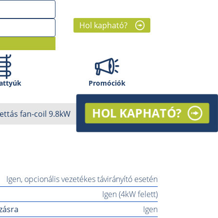
Hol kapható?
attyúk
Promóciók
HOL KAPHATÓ?
ettás fan-coil 9.8kW
Igen, opcionális vezetékes távirányító esetén
Igen (4kW felett)
ozásra
Igen