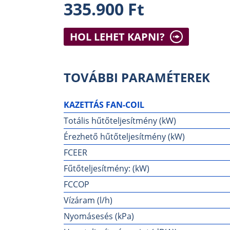
335.900 Ft
HOL LEHET KAPNI?
TOVÁBBI PARAMÉTEREK
KAZETTÁS FAN-COIL
Totális hűtőteljesítmény (kW)
Érezhető hűtőteljesítmény (kW)
FCEER
Fűtőteljesítmény: (kW)
FCCOP
Vízáram (l/h)
Nyomásesés (kPa)