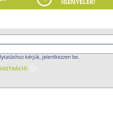
IGÉNYELEK!
lytatáshoz kérjük, jelentkezzen be.
GISZTRÁCIÓ