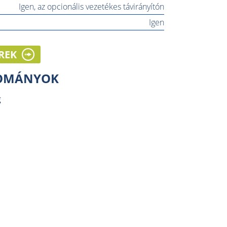
Igen, az opcionális vezetékes távirányítón
Igen
REK
LOMÁNYOK
g