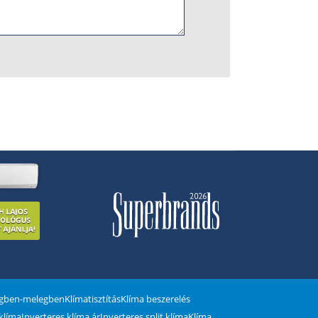
egben-melegben
Klímatisztítás
Klíma beszerelés
 klíma
Inverteres klíma ár
Inverteres split klíma
Klíma