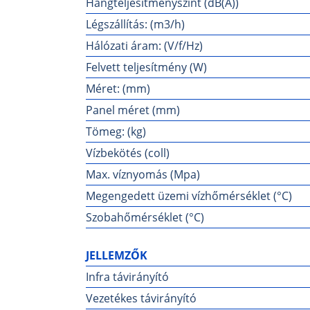
Hangteljesítményszint (dB(A))
Légszállítás: (m3/h)
Hálózati áram: (V/f/Hz)
Felvett teljesítmény (W)
Méret: (mm)
Panel méret (mm)
Tömeg: (kg)
Vízbekötés (coll)
Max. víznyomás (Mpa)
Megengedett üzemi vízhőmérséklet (°C)
Szobahőmérséklet (°C)
JELLEMZŐK
Infra távirányító
Vezetékes távirányító