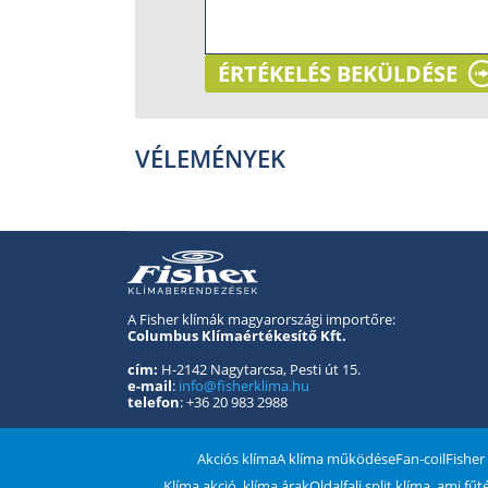
ÉRTÉKELÉS BEKÜLDÉSE
VÉLEMÉNYEK
A Fisher klímák magyarországi importőre:
Columbus Klímaértékesítő Kft.
cím:
H-2142 Nagytarcsa, Pesti út 15.
e-mail
:
info@fisherklima.hu
telefon
: +36 20 983 2988
Akciós klíma
A klíma működése
Fan-coil
Fisher
Klíma akció, klíma árak
Oldalfali split klíma, ami fű