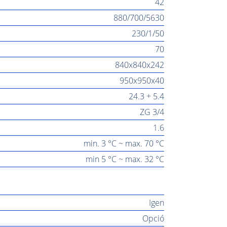
42
880/700/5630
230/1/50
70
840x840x242
950x950x40
24.3 + 5.4
ZG 3/4
1.6
min. 3 °C ~ max. 70 °C
min 5 °C ~ max. 32 °C
Igen
Opció