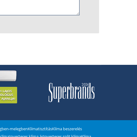
egben-melegben
Klímatisztítás
Klíma beszerelés
 klíma
Inverteres klíma ár
Inverteres split klíma
Klíma