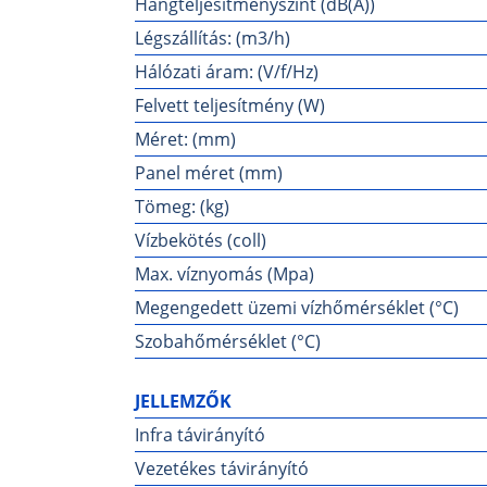
Hangteljesítményszint (dB(A))
Légszállítás: (m3/h)
Hálózati áram: (V/f/Hz)
Felvett teljesítmény (W)
Méret: (mm)
Panel méret (mm)
Tömeg: (kg)
Vízbekötés (coll)
Max. víznyomás (Mpa)
Megengedett üzemi vízhőmérséklet (°C)
Szobahőmérséklet (°C)
JELLEMZŐK
Infra távirányító
Vezetékes távirányító