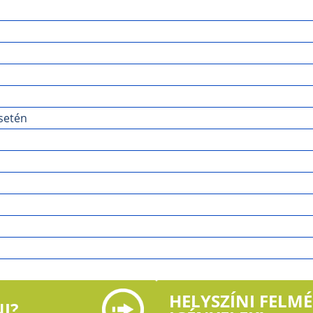
setén
HELYSZÍNI FELM
I?