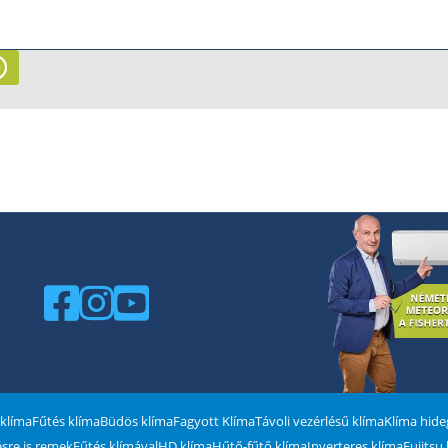
 klíma
Fűtés klíma
Büdös klíma
Fagyott Klíma
Távoli vezérlésű klíma
Klíma hid
tésre is remek
Fűtés klímával
HD klíma
Hűtő-fűtő klíma
Inverteres klíma
Fujitsu