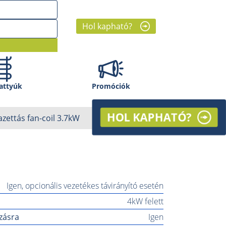
Hol kapható?
attyúk
Promóciók
HOL KAPHATÓ?
azettás fan-coil 3.7kW
Igen, opcionális vezetékes távirányító esetén
4kW felett
ozásra
Igen