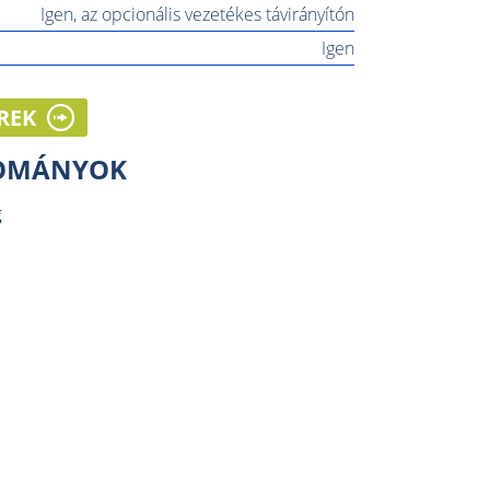
Igen, az opcionális vezetékes távirányítón
Igen
REK
LOMÁNYOK
g