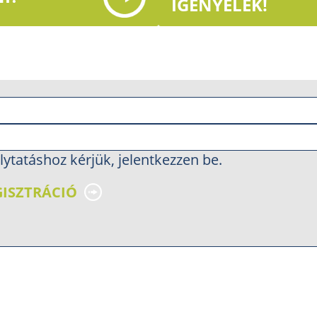
IGÉNYELEK!
lytatáshoz kérjük, jelentkezzen be.
GISZTRÁCIÓ