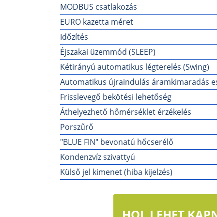
MODBUS csatlakozás
EURO kazetta méret
Időzítés
Éjszakai üzemmód (SLEEP)
Kétirányú automatikus légterelés (Swing)
Automatikus újraindulás áramkimaradás e
Frisslevegő bekötési lehetőség
Áthelyezhető hőmérséklet érzékelés
Porszűrő
"BLUE FIN" bevonatú hőcserélő
Kondenzvíz szivattyú
Külső jel kimenet (hiba kijelzés)
HOL LEHET KAPN