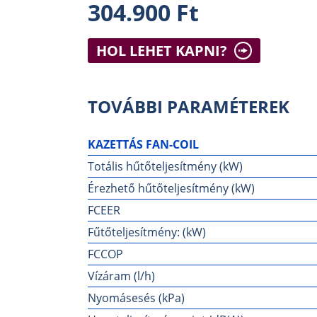
304.900 Ft
HOL LEHET KAPNI?
TOVÁBBI PARAMÉTEREK
KAZETTÁS FAN-COIL
Totális hűtőteljesítmény (kW)
Érezhető hűtőteljesítmény (kW)
FCEER
Fűtőteljesítmény: (kW)
FCCOP
Vízáram (l/h)
Nyomásesés (kPa)