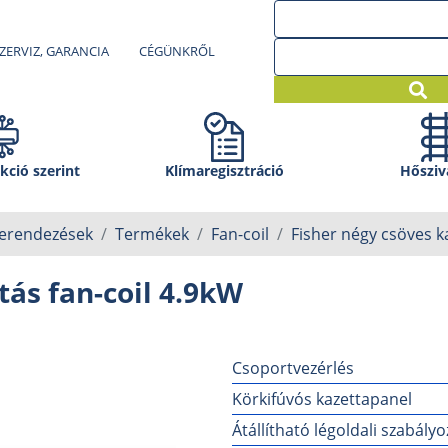
ZERVIZ, GARANCIA
CÉGÜNKRŐL
kció szerint
Klíma­regisztráció
Hősziv
berendezések
Termékek
Fan-coil
Fisher négy csöves k
tás fan-coil 4.9kW
Csoportvezérlés
Körkifúvós kazettapanel
Átállítható légoldali szabály