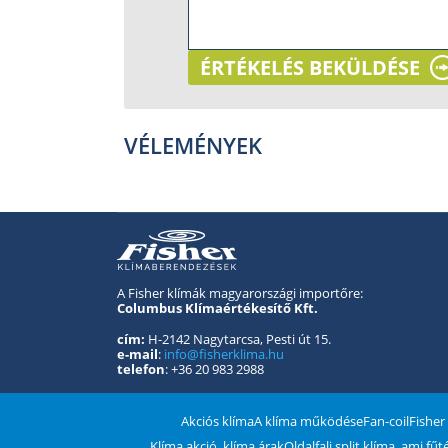
ÉRTÉKELÉS BEKÜLDÉSE
VÉLEMÉNYEK
A Fisher klímák magyarországi importőre:
Columbus Klímaértékesítő Kft.
cím:
H-2142 Nagytarcsa, Pesti út 15.
e-mail
:
info@fisherklima.hu
telefon
: +36 20 983 2988
Akciós klíma
A klíma működése
Fan-coil
Fisher
Klíma akció, klíma árak
Oldalfali split klíma, ami fű