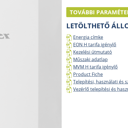
TOVÁBBI PARAMÉTE
LETÖLTHETŐ ÁL
Energia címke
EON H tarifa igénylő
Kezelési útmutató
Műszaki adatlap
MVM H tarifa igénylő
Product Fiche
Telepítési, használati és 
Vezérlő telepítési és has