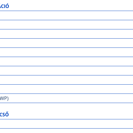
ÁCIÓ
GWP)
CSŐ