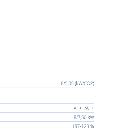
8/5,05 (kW/COP)
A+++/A++
8/7,50 kW
187/128 %