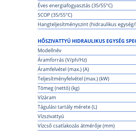
Éves energiafogyasztás (35/55°C)
SCOP (35/55°C)
Hangteljesítményszint (hidraulikus egység/k
HŐSZIVATTYÚ HIDRAULIKUS EGYSÉG SPEC
Modellnév
Áramforrás (V/ph/Hz)
Áramfelvétel (max.) (A)
Teljesítményfelvétel (max.) (kW)
Tömeg (nettó) (kg)
Vízáram
Tágulási tartály mérete (L)
Vízszivattyú
Vízcső csatlakozás átmérője (mm)