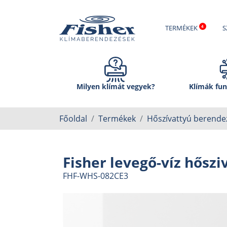
TERMÉKEK
S
Milyen klímát vegyek?
Klímák fun
Főoldal
Termékek
Hőszívattyú berende
Fisher levegő-víz hőszi
FHF-WHS-082CE3