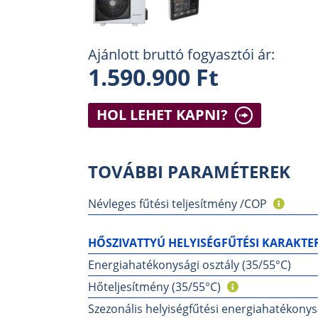
Ajánlott bruttó fogyasztói ár:
1.590.900 Ft
HOL LEHET KAPNI?
TOVÁBBI PARAMÉTEREK
Névleges fűtési teljesítmény /COP
HŐSZIVATTYÚ HELYISÉGFŰTÉSI KARAKTER
Energiahatékonysági osztály (35/55°C)
Hőteljesítmény (35/55°C)
Szezonális helyiségfűtési energiahatékonys