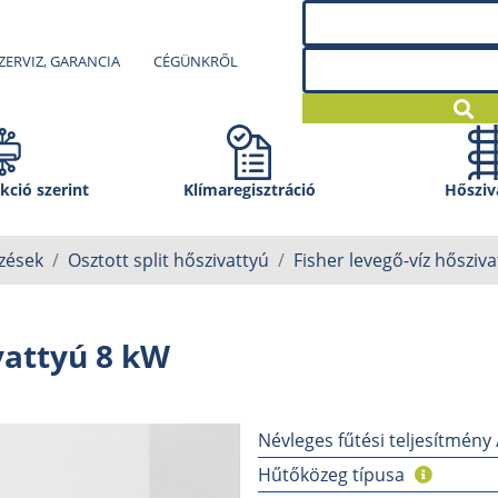
ZERVIZ, GARANCIA
CÉGÜNKRŐL
kció szerint
Klíma­regisztráció
Hősziv
zések
Osztott split hőszivattyú
Fisher levegő-víz hősziv
vattyú 8 kW
Névleges fűtési teljesítmény
Hűtőközeg típusa