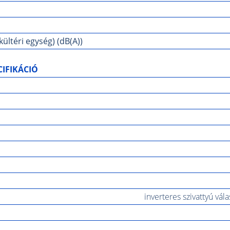
ültéri egység) (dB(A))
IFIKÁCIÓ
inverteres szivattyú vála