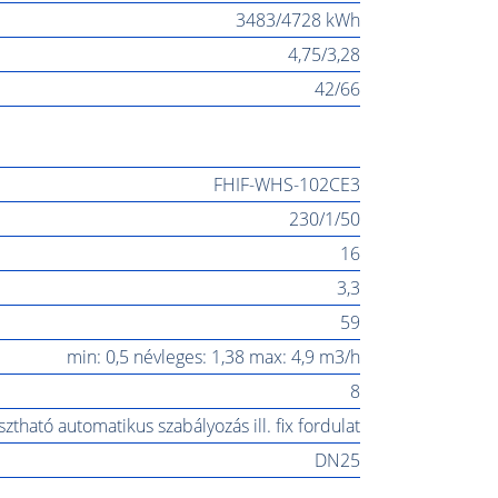
3483/4728 kWh
4,75/3,28
42/66
FHIF-WHS-102CE3
230/1/50
16
3,3
59
min: 0,5 névleges: 1,38 max: 4,9 m3/h
8
sztható automatikus szabályozás ill. fix fordulat
DN25