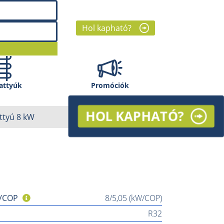
Hol kapható?
attyúk
Promóciók
HOL KAPHATÓ?
attyú 8 kW
 /COP
8/5,05 (kW/COP)
R32