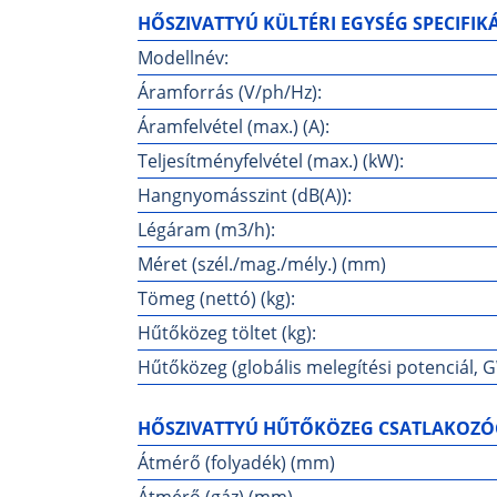
HŐSZIVATTYÚ KÜLTÉRI EGYSÉG SPECIFIK
Modellnév:
Áramforrás (V/ph/Hz):
Áramfelvétel (max.) (A):
Teljesítményfelvétel (max.) (kW):
Hangnyomásszint (dB(A)):
Légáram (m3/h):
Méret (szél./mag./mély.) (mm)
Tömeg (nettó) (kg):
Hűtőközeg töltet (kg):
Hűtőközeg (globális melegítési potenciál, 
HŐSZIVATTYÚ HŰTŐKÖZEG CSATLAKOZÓ
Átmérő (folyadék) (mm)
Átmérő (gáz) (mm)