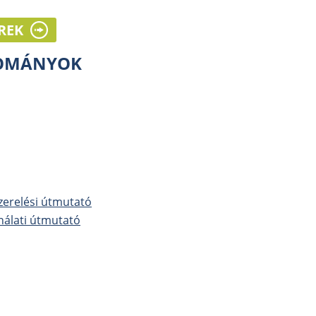
REK
LOMÁNYOK
szerelési útmutató
ználati útmutató