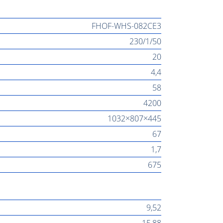
FHOF-WHS-082CE3
230/1/50
20
4,4
58
4200
1032×807×445
67
1,7
675
9,52
15,88