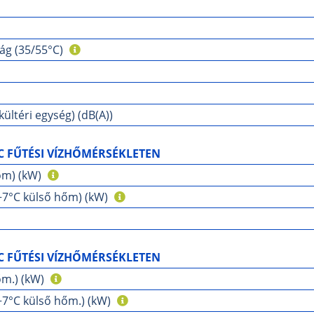
ág (35/55°C)
ültéri egység) (dB(A))
C FŰTÉSI VÍZHŐMÉRSÉKLETEN
őm) (kW)
/+7°C külső hőm) (kW)
C FŰTÉSI VÍZHŐMÉRSÉKLETEN
őm.) (kW)
+7°C külső hőm.) (kW)