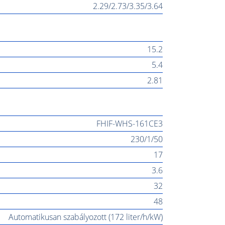
2.29/2.73/3.35/3.64
15.2
5.4
2.81
FHIF-WHS-161CE3
230/1/50
17
3.6
32
48
Automatikusan szabályozott (172 liter/h/kW)