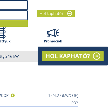
Hol kapható?
attyúk
Promóciók
HOL KAPHATÓ?
attyú 16 kW
 /COP
16/4.27 (kW/COP)
R32