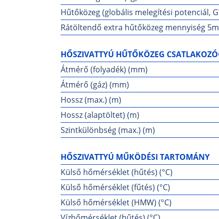
Hűtőközeg (globális melegítési potenciál, 
Rátöltendő extra hűtőközeg mennyiség 5mét
HŐSZIVATTYÚ HŰTŐKÖZEG CSATLAKOZÓ
Átmérő (folyadék) (mm)
Átmérő (gáz) (mm)
Hossz (max.) (m)
Hossz (alaptöltet) (m)
Szintkülönbség (max.) (m)
HŐSZIVATTYÚ MŰKÖDÉSI TARTOMÁNY
Külső hőmérséklet (hűtés) (°C)
Külső hőmérséklet (fűtés) (°C)
Külső hőmérséklet (HMW) (°C)
Vízhőmérséklet (hűtés) (°C)