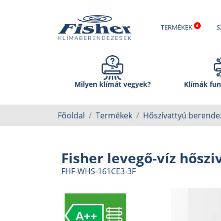
TERMÉKEK
S
Milyen klímát vegyek?
Klímák fun
Főoldal
Termékek
Hőszívattyú berende
Fisher levegő-víz hőszi
FHF-WHS-161CE3-3F