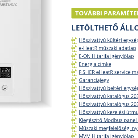
TOVÁBBI PARAMÉTE
LETÖLTHETŐ ÁL
Hőszivattyú kültéri egysé
e-HeatR műszaki adatlap
E-ON H tarifa igénylőlap
Energia címke
FISHER eHeatR service m
Garanciajegy
Hőszivattyú beltéri egysé
Hőszivattyú katalógus 20
Hőszivattyú katalógus 20
Hőszivattyú kezelési útm
Kiegészítő Modbus panel l
Műszaki megfelelőségi nyi
MVM H tarifa igénylőlap