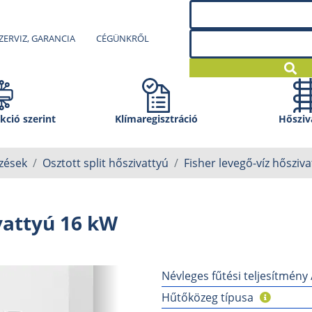
ZERVIZ, GARANCIA
CÉGÜNKRŐL
kció szerint
Klíma­regisztráció
Hősziv
zések
Osztott split hőszivattyú
Fisher levegő-víz hősziv
vattyú 16 kW
Névleges fűtési teljesítmény
Hűtőközeg típusa