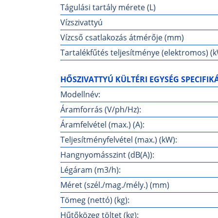
Tágulási tartály mérete (L)
Vízszivattyú
Vízcső csatlakozás átmérője (mm)
Tartalékfűtés teljesítménye (elektromos) (
HŐSZIVATTYÚ KÜLTÉRI EGYSÉG SPECIFIK
Modellnév:
Áramforrás (V/ph/Hz):
Áramfelvétel (max.) (A):
Teljesítményfelvétel (max.) (kW):
Hangnyomásszint (dB(A)):
Légáram (m3/h):
Méret (szél./mag./mély.) (mm)
Tömeg (nettó) (kg):
Hűtőközeg töltet (kg):