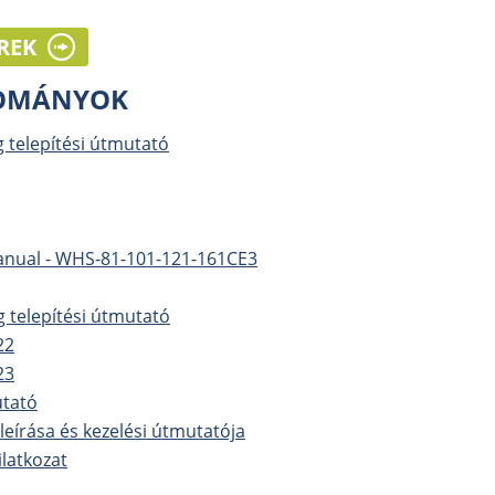
REK
LOMÁNYOK
g telepítési útmutató
anual - WHS-81-101-121-161CE3
g telepítési útmutató
22
23
utató
eírása és kezelési útmutatója
latkozat