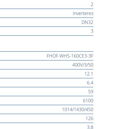
2
inverteres
DN32
3
FHOF-WHS-160CE3-3F
400V/3/50
12.1
6.4
59
6100
1014/1430/450
126
3.8