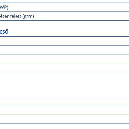
GWP)
er felett (g/m)
CSŐ