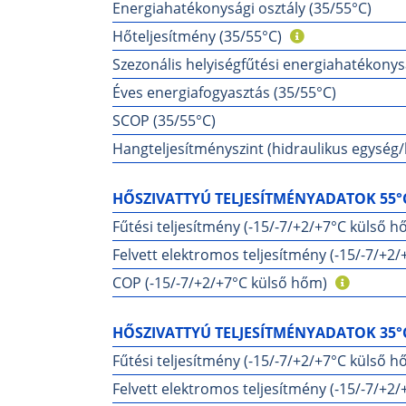
Energiahatékonysági osztály (35/55°C)
Hőteljesítmény (35/55°C)
Szezonális helyiségfűtési energiahatékonys
Éves energiafogyasztás (35/55°C)
SCOP (35/55°C)
Hangteljesítményszint (hidraulikus egység/k
HŐSZIVATTYÚ TELJESÍTMÉNYADATOK 55°
Fűtési teljesítmény (-15/-7/+2/+7°C külső h
Felvett elektromos teljesítmény (-15/-7/+2
COP (-15/-7/+2/+7°C külső hőm)
HŐSZIVATTYÚ TELJESÍTMÉNYADATOK 35°
Fűtési teljesítmény (-15/-7/+2/+7°C külső h
Felvett elektromos teljesítmény (-15/-7/+2/