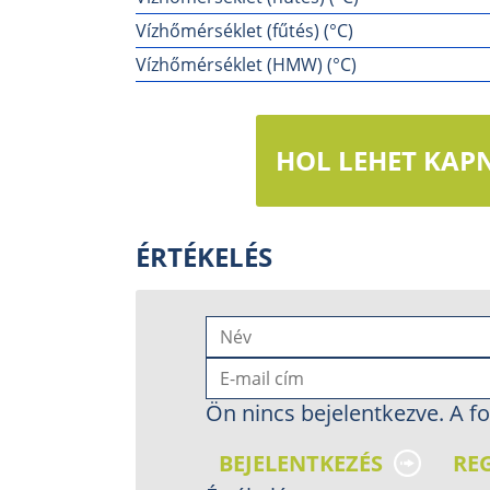
Vízhőmérséklet (fűtés) (°C)
Vízhőmérséklet (HMW) (°C)
HOL LEHET KAPN
ÉRTÉKELÉS
Ön nincs bejelentkezve. A fo
BEJELENTKEZÉS
RE