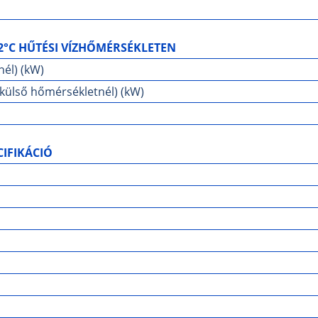
2°C HŰTÉSI VÍZHŐMÉRSÉKLETEN
nél) (kW)
 külső hőmérsékletnél) (kW)
IFIKÁCIÓ