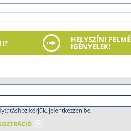
HELYSZÍNI FELM
I?
IGÉNYELEK!
lytatáshoz kérjük, jelentkezzen be.
GISZTRÁCIÓ