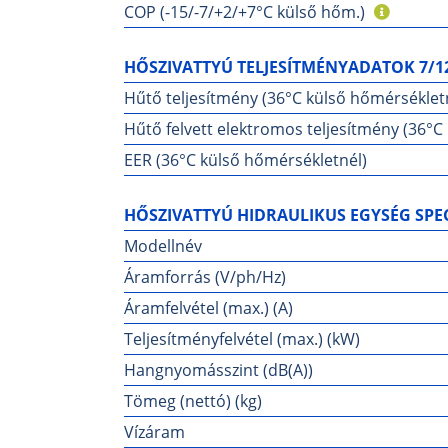
COP (-15/-7/+2/+7°C külső hőm.)
HŐSZIVATTYÚ TELJESÍTMÉNYADATOK 7/1
Hűtő teljesítmény (36°C külső hőmérséklet
Hűtő felvett elektromos teljesítmény (36°C
EER (36°C külső hőmérsékletnél)
HŐSZIVATTYÚ HIDRAULIKUS EGYSÉG SPEC
Modellnév
Áramforrás (V/ph/Hz)
Áramfelvétel (max.) (A)
Teljesítményfelvétel (max.) (kW)
Hangnyomásszint (dB(A))
Tömeg (nettó) (kg)
Vízáram