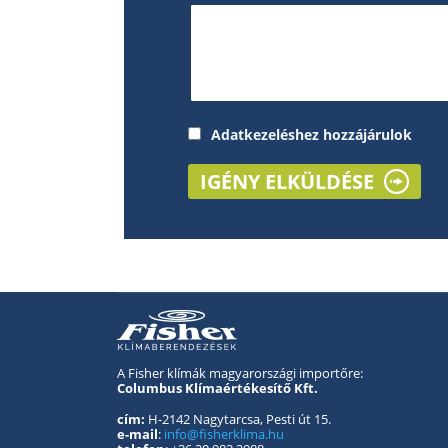
Adatkezeléshez hozzájárulok
IGÉNY ELKÜLDÉSE
A Fisher klímák magyarországi importőre:
Columbus Klímaértékesítő Kft.
cím:
H-2142 Nagytarcsa, Pesti út 15.
e-mail
:
info@fisherklima.hu