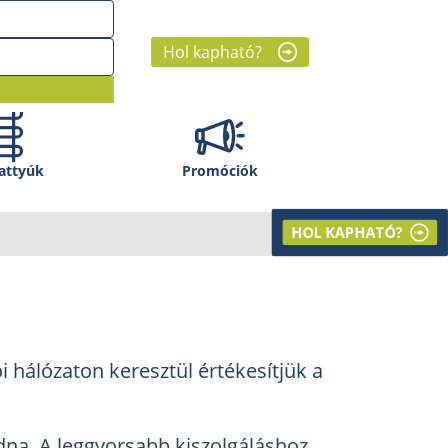
Hol kapható?
attyúk
Promóciók
HOL KAPHATÓ?
 hálózaton keresztül értékesítjük a
ódna. A leggyorsabb kiszolgáláshoz