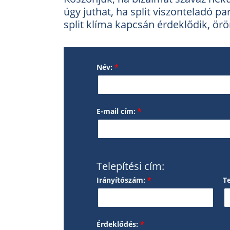
úgy juthat, ha split viszonteladó 
split klíma kapcsán érdeklődik, ö
Név:
*
E-mail cím:
*
Telepítési cím:
Irányítószám:
*
T
Érdeklődés:
*