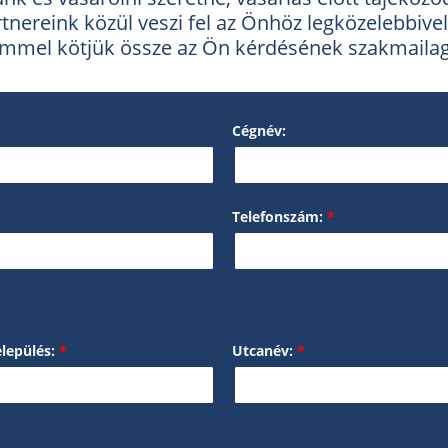
partnereink közül veszi fel az Önhöz legközelebbi
römmel kötjük össze az Ön kérdésének szakmailag
Cégnév:
Telefonszám:
*
elepülés:
*
Utcanév:
*