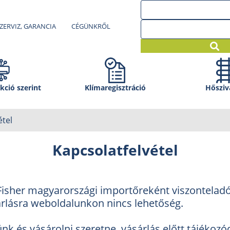
ZERVIZ, GARANCIA
CÉGÜNKRŐL
kció szerint
Klíma­regisztráció
Hősziv
étel
Kapcsolatfelvétel
Fisher magyarországi importőreként viszonteladói
árlásra weboldalunkon nincs lehetőség.
nk és vásárolni szeretne, vásárlás előtt tájékoz