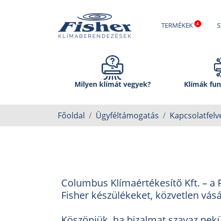
TERMÉKEK
S
Milyen klímát vegyek?
Klímák fun
Főoldal
Ügyféltámogatás
Kapcsolatfelv
Columbus Klímaértékesítő Kft. – a 
Fisher készülékeket, közvetlen vás
Köszönjük, ha bizalmat szavaz nekü