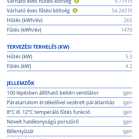
Várható éves hűtési költség
9.779 Ft
Várható éves fűtési költség
54.243 Ft
Hűtés (kWh/év)
265
Fűtés (kWh/év)
1470
TERVEZÉSI TERHELÉS (KW)
Hűtés (kW)
5.3
Fűtés (kW)
4.2
JELLEMZŐK
100 lépésben állítható beltéri ventilátor
Igen
Páratartalom érzékelővel vezérelt párátlanítás
Igen
8°C ill. 12°C temperáló fűtés funkció
Igen
Növelt hatékonyságú porszűrő
Igen
Billentyűzár
Igen