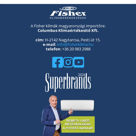
A Fisher klímák magyarországi importőre:
Columbus Klímaértékesítő Kft.
cím:
H-2142 Nagytarcsa, Pesti út 15.
e-mail
:
info@fisherklima.hu
telefon
: +36 20 983 2988