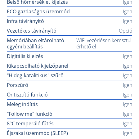
Belső hőmérséklet kijelzés
Igen
ECO gazdaságos üzemmód
Igen
Infra távirányító
Igen
Vezetékes távirányító
Opció
Memóriában eltárolható
WIFI vezérlésen keresztül
egyéni beállítás
érhető el
Digitális kijelzés
Igen
Kikapcsolható kijelzőpanel
Igen
"Hideg-katalitikus" szűrő
Igen
Porszűrő
Igen
Öntisztító funkció
Igen
Meleg indítás
Igen
"Follow me" funkció
Igen
8°C temperáló fűtés
Igen
Éjszakai üzemmód (SLEEP)
Igen