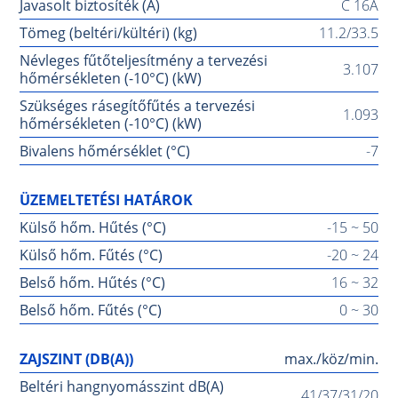
Javasolt biztosíték (A)
C 16A
Tömeg (beltéri/kültéri) (kg)
11.2/33.5
Névleges fűtőteljesítmény a tervezési
3.107
hőmérsékleten (-10°C) (kW)
Szükséges rásegítőfűtés a tervezési
1.093
hőmérsékleten (-10°C) (kW)
Bivalens hőmérséklet (°C)
-7
ÜZEMELTETÉSI HATÁROK
Külső hőm. Hűtés (°C)
-15 ~ 50
Külső hőm. Fűtés (°C)
-20 ~ 24
Belső hőm. Hűtés (°C)
16 ~ 32
Belső hőm. Fűtés (°C)
0 ~ 30
ZAJSZINT (DB(A))
max./köz/min.
Beltéri hangnyomásszint dB(A)
41/37/31/20