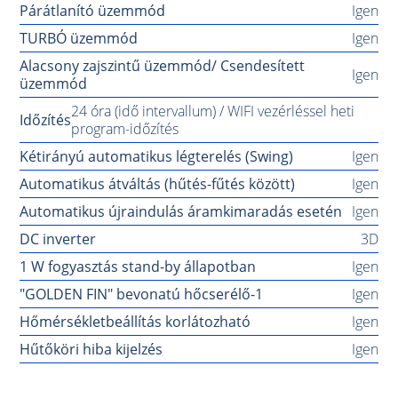
Párátlanító üzemmód
Igen
TURBÓ üzemmód
Igen
Alacsony zajszintű üzemmód/ Csendesített
Igen
üzemmód
24 óra (idő intervallum) / WIFI vezérléssel heti
Időzítés
program-időzítés
Kétirányú automatikus légterelés (Swing)
Igen
Automatikus átváltás (hűtés-fűtés között)
Igen
Automatikus újraindulás áramkimaradás esetén
Igen
DC inverter
3D
1 W fogyasztás stand-by állapotban
Igen
"GOLDEN FIN" bevonatú hőcserélő-1
Igen
Hőmérsékletbeállítás korlátozható
Igen
Hűtőköri hiba kijelzés
Igen