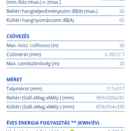
(min./köz./max.) v. (max.)
Beltéri hangteljesítményszint dB(A) (max.)
56
Kültéri hangnyomásszint dB(A)
65
CSÖVEZÉS
Max. össz. csőhossz (m)
30
Csőméret (mm)
6.35/12.7
Max. szintkülönbség (m)
20
MÉRET
Talpméret (mm)
511x317
Beltéri (Szél.xMag.xMély.) (mm)
969x320x241
Kültéri (Szél.xMag.xMély.) (mm)
874x554x330
ÉVES ENERGIA FOGYASZTÁS ** (KWH/ÉV)