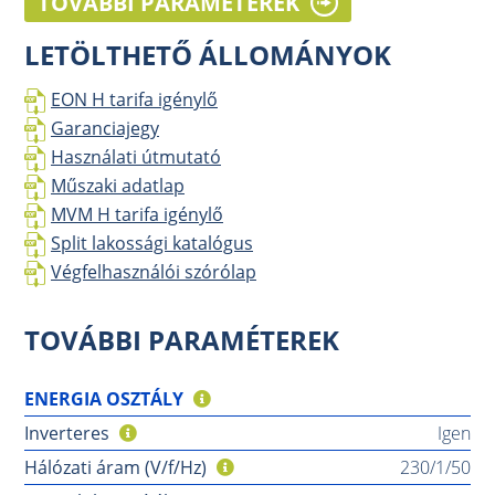
TOVÁBBI PARAMÉTEREK
LETÖLTHETŐ ÁLLOMÁNYOK
EON H tarifa igénylő
Garanciajegy
Használati útmutató
Műszaki adatlap
MVM H tarifa igénylő
Split lakossági katalógus
Végfelhasználói szórólap
TOVÁBBI PARAMÉTEREK
ENERGIA OSZTÁLY
Inverteres
Igen
Hálózati áram (V/f/Hz)
230/1/50