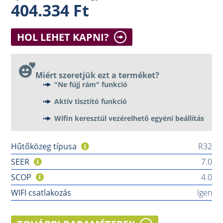
404.334 Ft
HOL LEHET KAPNI?
Miért szeretjük ezt a terméket?
"Ne fújj rám" funkció
Aktív tisztító funkció
Wifin keresztül vezérelhető egyéni beállítás
Hűtőközeg típusa
R32
SEER
7.0
SCOP
4.0
WIFI csatlakozás
Igen