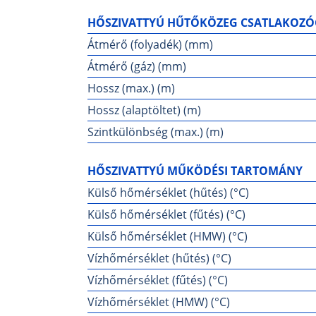
HŐSZIVATTYÚ HŰTŐKÖZEG CSATLAKOZÓ
Átmérő (folyadék) (mm)
Átmérő (gáz) (mm)
Hossz (max.) (m)
Hossz (alaptöltet) (m)
Szintkülönbség (max.) (m)
HŐSZIVATTYÚ MŰKÖDÉSI TARTOMÁNY
Külső hőmérséklet (hűtés) (°C)
Külső hőmérséklet (fűtés) (°C)
Külső hőmérséklet (HMW) (°C)
Vízhőmérséklet (hűtés) (°C)
Vízhőmérséklet (fűtés) (°C)
Vízhőmérséklet (HMW) (°C)