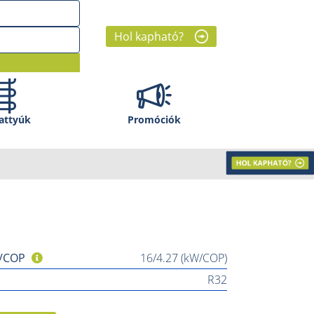
Hol kapható?
attyúk
Promóciók
HOL KAPHATÓ?
 /COP
16/4.27 (kW/COP)
R32