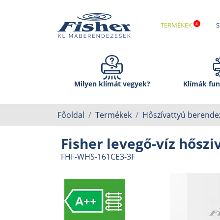
TERMÉKEK
S
Milyen klímát vegyek?
Klímák fun
Főoldal
Termékek
Hőszívattyú berende
Fisher levegő-víz hőszi
FHF-WHS-161CE3-3F