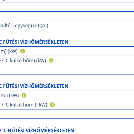
ültéri egység) (dB(A))
C FŰTÉSI VÍZHŐMÉRSÉKLETEN
őm) (kW)
/+7°C külső hőm) (kW)
C FŰTÉSI VÍZHŐMÉRSÉKLETEN
őm.) (kW)
+7°C külső hőm.) (kW)
2°C HŰTÉSI VÍZHŐMÉRSÉKLETEN