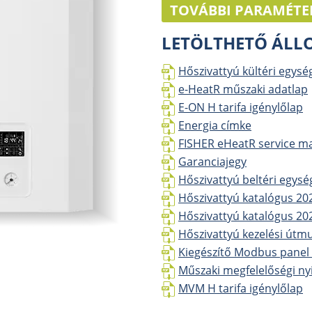
TOVÁBBI PARAMÉTE
LETÖLTHETŐ ÁL
Hőszivattyú kültéri egysé
e-HeatR műszaki adatlap
E-ON H tarifa igénylőlap
Energia címke
FISHER eHeatR service m
Garanciajegy
Hőszivattyú beltéri egysé
Hőszivattyú katalógus 20
Hőszivattyú katalógus 20
Hőszivattyú kezelési útm
Kiegészítő Modbus panel l
Műszaki megfelelőségi nyi
MVM H tarifa igénylőlap