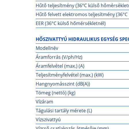
Hűtő teljesítmény (36°C külső hőmérséklet
Hűtő felvett elektromos teljesítmény (36°C
EER (36°C külső hőmérsékletnél)
HŐSZIVATTYÚ HIDRAULIKUS EGYSÉG SPEC
Modellnév
Áramforrás (V/ph/Hz)
Áramfelvétel (max.) (A)
Teljesítményfelvétel (max.) (kW)
Hangnyomásszint (dB(A))
Tömeg (nettó) (kg)
Vízáram
Tágulási tartály mérete (L)
Vízszivattyú
Vízcső csatlakozás átmérője (mm)