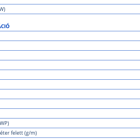
kW)
ÁCIÓ
GWP)
er felett (g/m)