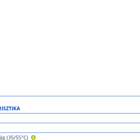
ISZTIKA
ág (35/55°C)