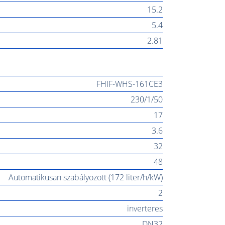
15.2
5.4
2.81
FHIF-WHS-161CE3
230/1/50
17
3.6
32
48
Automatikusan szabályozott (172 liter/h/kW)
2
inverteres
DN32