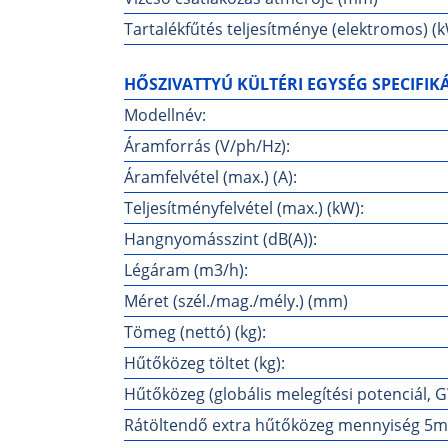
Tartalékfűtés teljesítménye (elektromos) (
HŐSZIVATTYÚ KÜLTÉRI EGYSÉG SPECIFIK
Modellnév:
Áramforrás (V/ph/Hz):
Áramfelvétel (max.) (A):
Teljesítményfelvétel (max.) (kW):
Hangnyomásszint (dB(A)):
Légáram (m3/h):
Méret (szél./mag./mély.) (mm)
Tömeg (nettó) (kg):
Hűtőközeg töltet (kg):
Hűtőközeg (globális melegítési potenciál, 
Rátöltendő extra hűtőközeg mennyiség 5mét