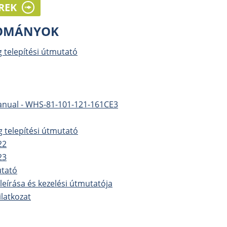
REK
LOMÁNYOK
g telepítési útmutató
anual - WHS-81-101-121-161CE3
g telepítési útmutató
22
23
utató
eírása és kezelési útmutatója
latkozat