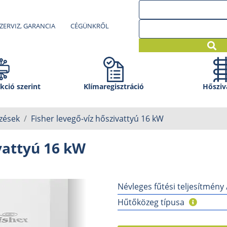
ZERVIZ, GARANCIA
CÉGÜNKRŐL
kció szerint
Klíma­regisztráció
Hősziv
zések
Fisher levegő-víz hőszivattyú 16 kW
vattyú 16 kW
Névleges fűtési teljesítmény
Hűtőközeg típusa