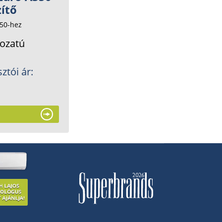
zítő
50-hez
kozatú
ztói ár: