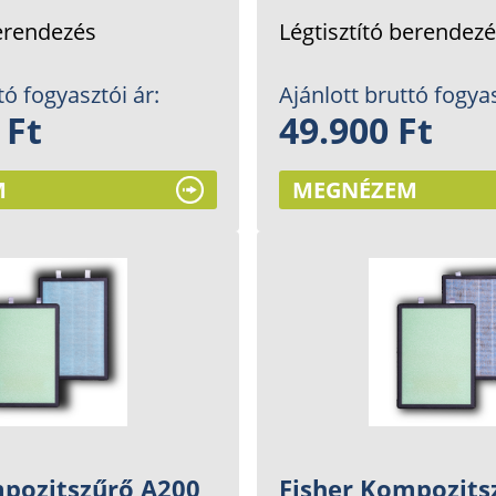
berendezés
Légtisztító berendez
tó fogyasztói ár:
Ajánlott bruttó fogyas
 Ft
49.900 Ft
M
MEGNÉZEM
mpozitszűrő A200
Fisher Kompozits