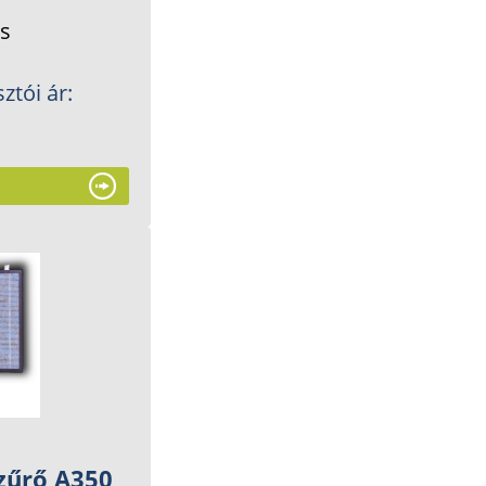
és
ztói ár:
zűrő A350