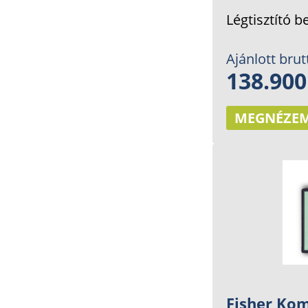
Légtisztító 
Ajánlott brut
138.900
MEGNÉZE
Fisher Ko