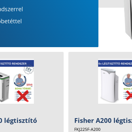
ndszerrel
betéttel
 légtisztító
Fisher A200 légtis
FKJ225F-A200