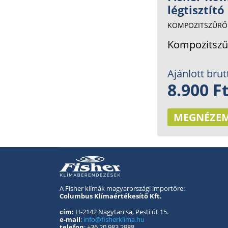
légtisztító
KOMPOZITSZŰRŐ 
Kompozitszűr
Ajánlott brut
8.900 F
MEGNÉZE
A Fisher klímák magyarországi importőre:
Columbus Klímaértékesítő Kft.
cím:
H-2142 Nagytarcsa, Pesti út 15.
e-mail
:
info@fisherklima.hu
telefon
: +36 20 983 2988