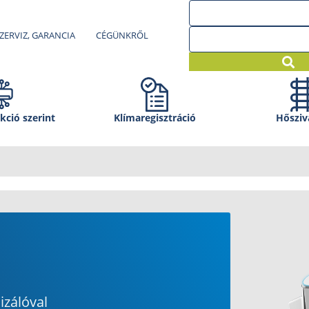
ZERVIZ, GARANCIA
CÉGÜNKRŐL
kció szerint
Klíma­regisztráció
Hősziv
izálóval