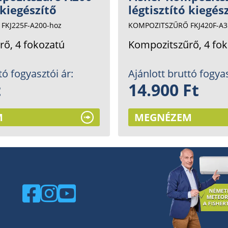
 kiegészítő
légtisztító kiegés
FKJ225F-A200-hoz
KOMPOZITSZŰRŐ FKJ420F-A3
ő, 4 fokozatú
Kompozitszűrő, 4 fo
tó fogyasztói ár:
Ajánlott bruttó fogyas
t
14.900 Ft
M
MEGNÉZEM