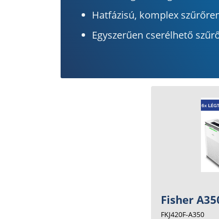
Hatfázisú, komplex szűrőre
Egyszerűen cserélhető szűrő
Fisher A350
FKJ420F-A350