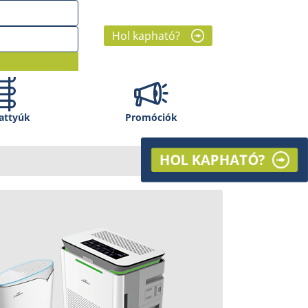
Hol kapható?
attyúk
Promóciók
HOL KAPHATÓ?