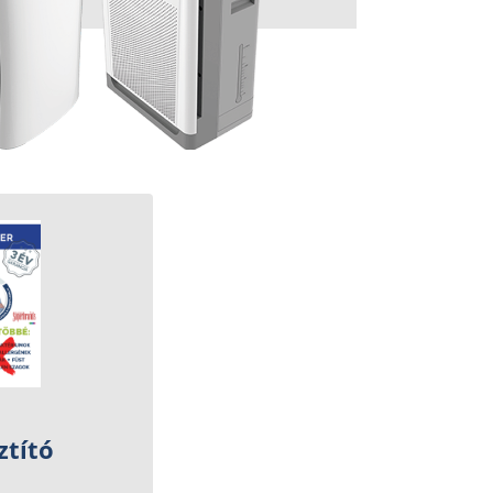
ztító