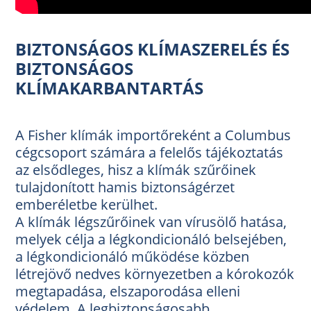
BIZTONSÁGOS KLÍMASZERELÉS ÉS
BIZTONSÁGOS
KLÍMAKARBANTARTÁS
A Fisher klímák importőreként a Columbus
cégcsoport számára a felelős tájékoztatás
az elsődleges, hisz a klímák szűrőinek
tulajdonított hamis biztonságérzet
emberéletbe kerülhet.
A klímák légszűrőinek van vírusölő hatása,
melyek célja a légkondicionáló belsejében,
a légkondicionáló működése közben
létrejövő nedves környezetben a kórokozók
megtapadása, elszaporodása elleni
védelem. A legbiztonságosabb