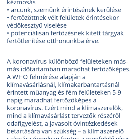
kézmosás
• arcunk, szemünk érintésének kerülése
• fertőzöttnek vélt felületek érintésekor
védőkesztyű viselése
• potenciálisan fertőzésnek kitett tárgyak
fertőtlenítése otthonunkba érve.
A koronavírus különböző felületeken más-
más időtartamban maradhat fertőzőképes.
A WHO felmérése alapján a
klímavásárlásnál, klímakarbantartásnál
érintett műanyag és fém felületeken 5-9
napig maradhat fertőzőképes a
koronavírus. Ezért mind a klímaszerelők,
mind a klímavásárlást tervezők részéről
odafigyelést, a javasolt óvintézkedések
betartására van szükség – a klímaszerelő
számára éppolyan fontos a megfelelő vírus