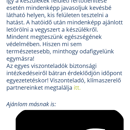
így a készülékek felületi fertőtlenítése
esetén mindenképp javasoljuk kevésbé
látható helyen, kis felületen tesztelni a
hatást. A hatóidő után mindenképp ajánlott
letörölni a vegyszert a készülékről.
Mindent megteszünk egészségének
védelmében. Hiszen mi sem
természetesebb, minthogy odafigyelünk
egymásra!
Az egyes viszonteladók biztonsági
intézkedéseiről bátran érdeklődjön időpont
egyezetetéskor! Viszonteladó, klímaszerelő
partnereinket megtalálja
itt.
Ajánlom másnak is: