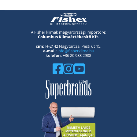
A Fisher klímák magyarországi importőre:
Columbus Klímaértékesítő Kft.
cím:
H-2142 Nagytarcsa, Pesti út 15.
e-mail
:
info@fisherklima.hu
telefon
: +36 20 983 2988