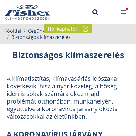
Hol kapható?
Főoldal
Cégünkről
Hírek
Biztonságos klímaszerelés
Biztonságos klímaszerelés
A klímatisztítás, klímavásárlás időszaka
következik, hisz a nyár közeleg, a hőség
idén is sokak számára okoz majd
problémát otthonában, munkahelyén,
együttélve a koronavírus járvány okozta
változásokkal az életünkben.
A KORONAVÍRUS JÁRVÁNY